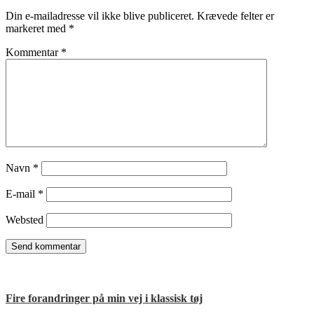
Din e-mailadresse vil ikke blive publiceret.
Krævede felter er
markeret med
*
Kommentar
*
Navn
*
E-mail
*
Websted
Fire forandringer på min vej i klassisk tøj