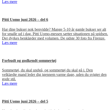
Læs mere
Pitti Uomo juni 2026 – del 6
Har dine bukser nok benvidde? Mange 5-10 år gamle bukser ser alt
for smalle ud i dag. Pitti Uomo-messen sætter situationen på spidsen.
Der dyrkes benklæder med volumen. De sidste 30 foto fra Firenze.
Læs mere
Forbudt og godkendt sommertøj
Sommertøj, du skal undgå, og sommertøj du skal gå i. Den
velklædte mand leder dig igennem varme dage, uden du svigter den
gode stil.
Læs mere
Pitti Uomo juni 2026 – del 5