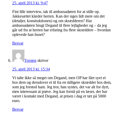
25. april 2013 kl. 9:47
Fint lille interview, tak til ambassadøren for at stille op.
Jakkesættet klæder herren. Kan der siges lidt mere om det
(detaljer, konstruktionen) og om skrædderen? Har
ambassadøren brugt Degand til flere lejligheder og – da jeg
går ud fra at herren har erfaring fra flere skræddere – hvordan
oplevede han huset?
Besvar
Torsten
skriver
25. april 2013 kl. 15:34
Vi talte ikke så meget om Degand, men OP har fået syet et
hos dem og derudover et til fra en tidligere skrædder hos dem,
som jeg forstod ham. Jeg tror, han syntes, det var alt for dyrt,
men interessant at prøve. Jeg kan forstå på en læser, der har
været i kontakt med Degand, at prisen i dag er tæt på 5000
euro.
Besvar