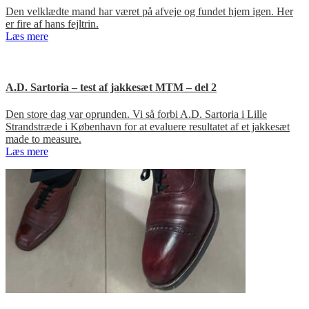
Den velklædte mand har været på afveje og fundet hjem igen. Her
er fire af hans fejltrin.
Læs mere
A.D. Sartoria – test af jakkesæt MTM – del 2
Den store dag var oprunden. Vi så forbi A.D. Sartoria i Lille
Strandstræde i København for at evaluere resultatet af et jakkesæt
made to measure.
Læs mere