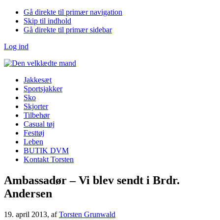
Gå direkte til primær navigation
Skip til indhold
Gå direkte til primær sidebar
Log ind
Jakkesæt
Sportsjakker
Sko
Skjorter
Tilbehør
Casual tøj
Festtøj
Leben
BUTIK DVM
Kontakt Torsten
Ambassadør – Vi blev sendt i Brdr.
Andersen
19. april 2013
, af
Torsten Grunwald