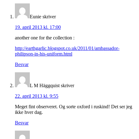
Eunie
skriver
19. april 2013 kl. 17:00
another one for the collection :
http://earthgarlic.blogspot.co.uk/2011/01/ambassador-
philipson-in-his-uniform.html
Besvar
L M Häggquist
skriver
22. april 2013 kl. 9:55
Meget fint observeret. Og sorte oxford i ruskind! Det ser jeg
ikke hver dag.
Besvar