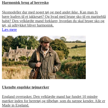
Harmonisk brug af herresko
Skomodeller dur med noget tøj og med andet ikke. Kan man fx
bære loafers til et jakkesæt? Og hvad med brune sko til en marineblå
habit? Den velklædte mand forklarer, hvordan du skal bruge sko og
tøj, så udtrykket bliver harmonisk.
Læs mere
Ukendte engelske tøjmærker
England overrasker. Den velklædte mand har fundet 10 mindre
mærker inden for herretøj og tilbehør, som du næppe kender. Alle er
Made in England.