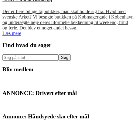
Der er flere billige tøjbutikker, man skal holde sig fra. Hvad med
svenske Arket? Vi besøgte butikken på Købmagergade i København
og undersøgte nøje deres uformelle beklædning til weekend, fritid
og ferie. Det blev et noget andet besøg.
Læs mere
Primær
Find hvad du søger
Sidebar
Søg
på
sitet
Bliv medlem
ANNONCE: Drivert efter mål
Annonce: Håndsyede sko efter mål