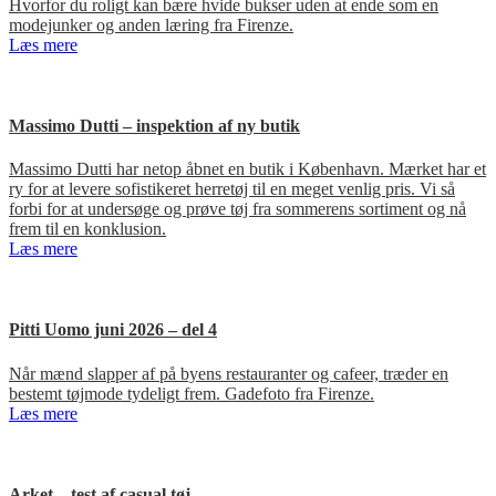
Hvorfor du roligt kan bære hvide bukser uden at ende som en
modejunker og anden læring fra Firenze.
Læs mere
Massimo Dutti – inspektion af ny butik
Massimo Dutti har netop åbnet en butik i København. Mærket har et
ry for at levere sofistikeret herretøj til en meget venlig pris. Vi så
forbi for at undersøge og prøve tøj fra sommerens sortiment og nå
frem til en konklusion.
Læs mere
Pitti Uomo juni 2026 – del 4
Når mænd slapper af på byens restauranter og cafeer, træder en
bestemt tøjmode tydeligt frem. Gadefoto fra Firenze.
Læs mere
Arket – test af casual tøj