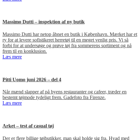
Massimo Dutti – inspektion af ny butik
Massimo Dutti har netop åbnet en butik i København. Mærket har et
ry for at levere sofistikeret herretøj til en meget venlig pris. Vi så
forbi for at undersøge og prøve tøj fra sommerens sortiment og nå
frem til en konklusion.
Læs mere
Pitti Uomo juni 2026 – del 4
Når mænd slapper af på byens restauranter og cafeer, træder en
bestemt tøjmode tydeligt frem. Gadefoto fra Firenze.
Læs mere
Arket – test af casual tøj
Der er flere billige tøjbutikker, man skal holde sig fra. Hvad med