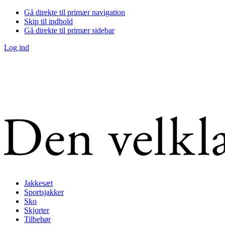
Gå direkte til primær navigation
Skip til indhold
Gå direkte til primær sidebar
Log ind
Jakkesæt
Sportsjakker
Sko
Skjorter
Tilbehør