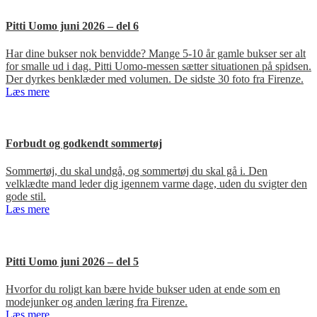
Pitti Uomo juni 2026 – del 6
Har dine bukser nok benvidde? Mange 5-10 år gamle bukser ser alt
for smalle ud i dag. Pitti Uomo-messen sætter situationen på spidsen.
Der dyrkes benklæder med volumen. De sidste 30 foto fra Firenze.
Læs mere
Forbudt og godkendt sommertøj
Sommertøj, du skal undgå, og sommertøj du skal gå i. Den
velklædte mand leder dig igennem varme dage, uden du svigter den
gode stil.
Læs mere
Pitti Uomo juni 2026 – del 5
Hvorfor du roligt kan bære hvide bukser uden at ende som en
modejunker og anden læring fra Firenze.
Læs mere