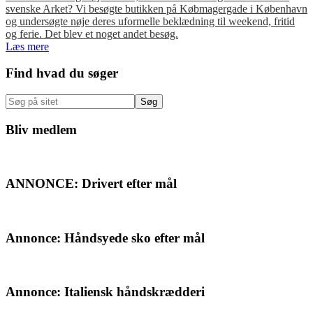
svenske Arket? Vi besøgte butikken på Købmagergade i København
og undersøgte nøje deres uformelle beklædning til weekend, fritid
og ferie. Det blev et noget andet besøg.
Læs mere
Primær
Find hvad du søger
Sidebar
Søg
på
sitet
Bliv medlem
ANNONCE: Drivert efter mål
Annonce: Håndsyede sko efter mål
Annonce: Italiensk håndskrædderi