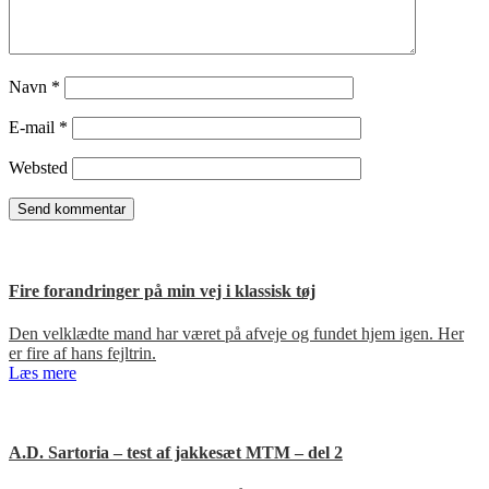
Navn
*
E-mail
*
Websted
Fire forandringer på min vej i klassisk tøj
Den velklædte mand har været på afveje og fundet hjem igen. Her
er fire af hans fejltrin.
Læs mere
A.D. Sartoria – test af jakkesæt MTM – del 2