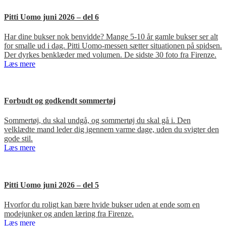
Pitti Uomo juni 2026 – del 6
Har dine bukser nok benvidde? Mange 5-10 år gamle bukser ser alt
for smalle ud i dag. Pitti Uomo-messen sætter situationen på spidsen.
Der dyrkes benklæder med volumen. De sidste 30 foto fra Firenze.
Læs mere
Forbudt og godkendt sommertøj
Sommertøj, du skal undgå, og sommertøj du skal gå i. Den
velklædte mand leder dig igennem varme dage, uden du svigter den
gode stil.
Læs mere
Pitti Uomo juni 2026 – del 5
Hvorfor du roligt kan bære hvide bukser uden at ende som en
modejunker og anden læring fra Firenze.
Læs mere