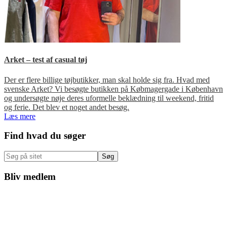
Arket – test af casual tøj
Der er flere billige tøjbutikker, man skal holde sig fra. Hvad med
svenske Arket? Vi besøgte butikken på Købmagergade i København
og undersøgte nøje deres uformelle beklædning til weekend, fritid
og ferie. Det blev et noget andet besøg.
Læs mere
Primær
Find hvad du søger
Sidebar
Søg
på
sitet
Bliv medlem