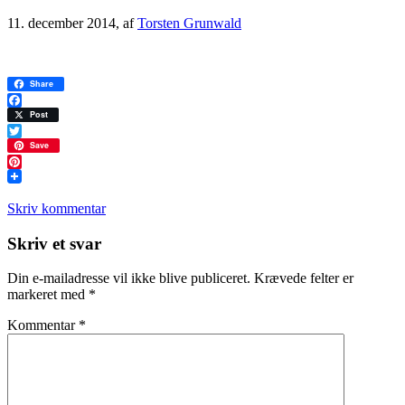
11. december 2014
, af
Torsten Grunwald
Share
Facebook
Post
Twitter
Save
Pinterest
Skriv kommentar
Læserinteraktioner
Skriv et svar
Din e-mailadresse vil ikke blive publiceret.
Krævede felter er
markeret med
*
Kommentar
*