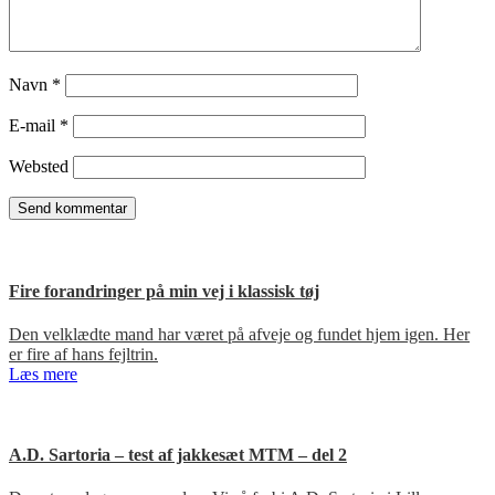
Navn
*
E-mail
*
Websted
Fire forandringer på min vej i klassisk tøj
Den velklædte mand har været på afveje og fundet hjem igen. Her
er fire af hans fejltrin.
Læs mere
A.D. Sartoria – test af jakkesæt MTM – del 2