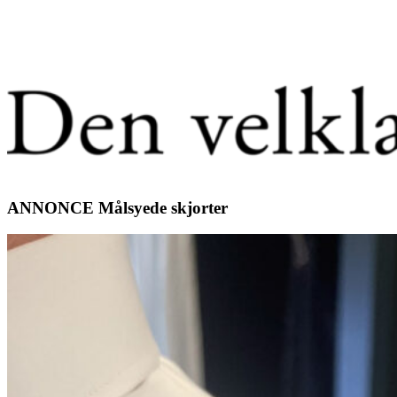
ANNONCE Målsyede skjorter