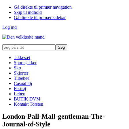
Gå direkte til primær navigation
Skip til indhold
Gå direkte til primær sidebar
Log ind
Søg
på
sitet
Jakkesæt
Sportsjakker
Sko
Skjorter
Tilbehør
Casual tøj
Festtøj
Leben
BUTIK DVM
Kontakt Torsten
London-Pall-Mall-gentleman-The-
Journal-of-Style