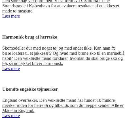
Den store dag var oprunden. Vi så forbi A.D. Sartoria i Lille
Strandstræde i København for at evaluere resultatet af et jakkesæt
made to measure.
Læs mere
Harmonisk brug af herresko
Skomodeller dur med noget tøj og med andet ikke. Kan man fx
bære loafers til et jakkesæt? Og hvad med brune sko til en marineblå
habit? Den velklædte mand forklarer, hvordan du skal bruge sko og
tøj, så udtrykket bliver harmonisk.
Læs mere
Ukendte engelske tøjmærker
England overrasker. Den velklædte mand har fundet 10 mindre
mærker inden for herretøj og tilbehør, som du næppe kender. Alle er
Made in England.
Læs mere