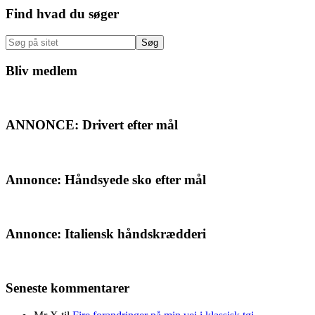
Primær
Find hvad du søger
Sidebar
Søg
på
sitet
Bliv medlem
ANNONCE: Drivert efter mål
Annonce: Håndsyede sko efter mål
Annonce: Italiensk håndskrædderi
Seneste kommentarer