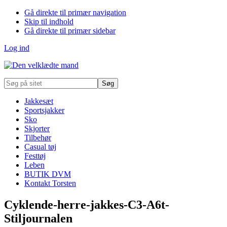
Gå direkte til primær navigation
Skip til indhold
Gå direkte til primær sidebar
Log ind
Søg
på
sitet
Jakkesæt
Sportsjakker
Sko
Skjorter
Tilbehør
Casual tøj
Festtøj
Leben
BUTIK DVM
Kontakt Torsten
Cyklende-herre-jakkes-C3-A6t-
Stiljournalen