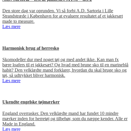
Den store dag var oprunden. Vi så forbi A.D. Sartoria i Lille
Strandstræde i København for at evaluere resultatet af et jakkesæt
made to measure.
Læs mere
Harmonisk brug af herresko
Skomodeller dur med noget tøj og med andet ikke. Kan man fx
bære loafers til et jakkesæt? Og hvad med brune sko til en marineblå
habit? Den velklædte mand forklarer, hvordan du skal bruge sko og
tøj, så udtrykket bliver harmonisk.
Læs mere
Ukendte engelske tøjmærker
England overrasker. Den velklædte mand har fundet 10 mindre
mærker inden for herretøj og tilbehør, som du næppe kender. Alle er
Made in England.
Læs mere