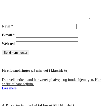
Navn
*
E-mail
*
Websted
Fire forandringer på min vej i klassisk tøj
Den velklædte mand har været på afveje og fundet hjem igen. Her
er fire af hans fejltrin.
Læs mere
A.D. Sartoria – test af jakkesæt MTM – del 2