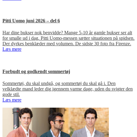
Pitti Uomo juni 2026 – del 6
Har dine bukser nok benvidde? Mange 5-10 år gamle bukser ser alt
for smalle ud i dag. Pitti Uomo-messen sætter situationen på spidsen.
Der dyrkes benklæder med volumen. De sidste 30 foto fra Firenze.
Læs mere
Forbudt og godkendt sommertøj
Sommertøj, du skal undgå, og sommertøj du skal gå i. Den
velklædte mand leder dig igennem varme dage, uden du svigter den
gode stil.
Læs mere