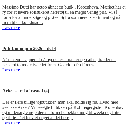
Massimo Dutti har netop åbnet en butik i København. Mærket har et
ry for at levere sofistikeret herretøj til en meget venlig pris. Vi så
forbi for at undersøge og prøve tøj fra sommerens sortiment og nå
frem til en konklusion.
Læs mere
Pitti Uomo juni 2026 – del 4
Når mænd slapper af på byens restauranter og cafeer, træder en
bestemt tøjmode tydeligt frem. Gadefoto fra Firenze.
Læs mere
Arket – test af casual tøj
Der er flere billige tøjbutikker, man skal holde sig fra. Hvad med
svenske Arket? Vi besøgte butikken på Købmagergade i København
og undersøgte nøje deres uformelle beklædning til weekend, fritid
og ferie. Det blev et noget andet besøg.
Læs mere