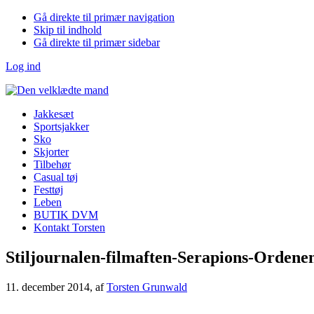
Gå direkte til primær navigation
Skip til indhold
Gå direkte til primær sidebar
Log ind
Jakkesæt
Sportsjakker
Sko
Skjorter
Tilbehør
Casual tøj
Festtøj
Leben
BUTIK DVM
Kontakt Torsten
Stiljournalen-filmaften-Serapions-Ordene
11. december 2014
, af
Torsten Grunwald