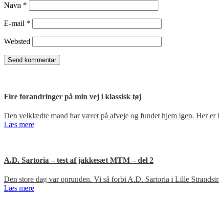
Navn
*
E-mail
*
Websted
Fire forandringer på min vej i klassisk tøj
Den velklædte mand har været på afveje og fundet hjem igen. Her er fir
Læs mere
A.D. Sartoria – test af jakkesæt MTM – del 2
Den store dag var oprunden. Vi så forbi A.D. Sartoria i Lille Strandst
Læs mere