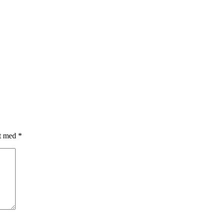
et med
*