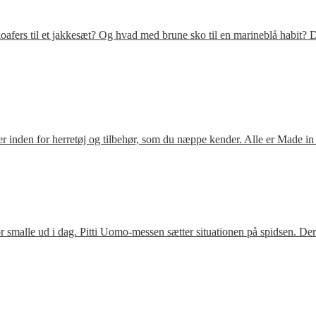
fers til et jakkesæt? Og hvad med brune sko til en marineblå habit? D
 inden for herretøj og tilbehør, som du næppe kender. Alle er Made in
 smalle ud i dag. Pitti Uomo-messen sætter situationen på spidsen. De