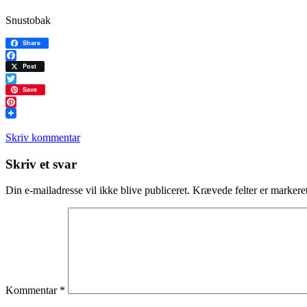
Snustobak
Share
Facebook
Post
Twitter
Save
Pinterest
Skriv kommentar
Læserinteraktioner
Skriv et svar
Din e-mailadresse vil ikke blive publiceret.
Krævede felter er marker
Kommentar
*