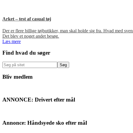
Arket – test af casual tøj
Der er flere billige tøjbutikker, man skal holde sig fra. Hvad med s
Det blev et noget andet besøg.
Læs mere
Primær
Find hvad du søger
Sidebar
Søg
på
sitet
Bliv medlem
ANNONCE: Drivert efter mål
Annonce: Håndsyede sko efter mål