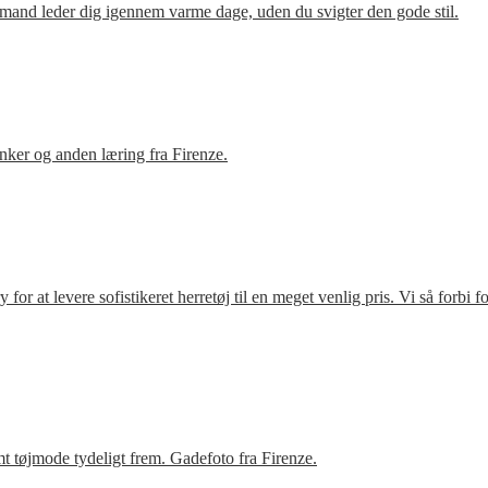
mand leder dig igennem varme dage, uden du svigter den gode stil.
ker og anden læring fra Firenze.
r at levere sofistikeret herretøj til en meget venlig pris. Vi så forbi 
t tøjmode tydeligt frem. Gadefoto fra Firenze.