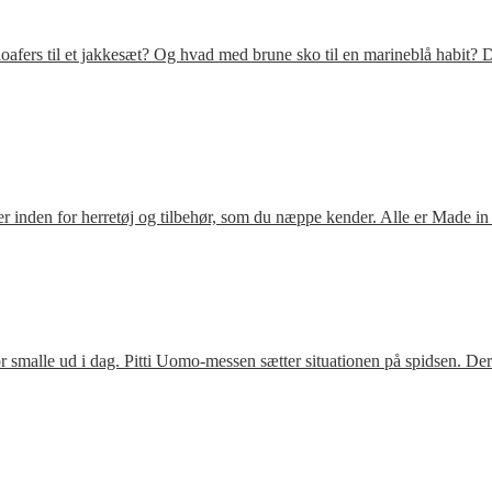
fers til et jakkesæt? Og hvad med brune sko til en marineblå habit? D
 inden for herretøj og tilbehør, som du næppe kender. Alle er Made in
 smalle ud i dag. Pitti Uomo-messen sætter situationen på spidsen. De