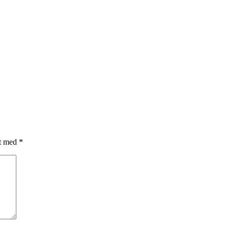
et med
*