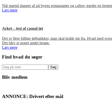
Når mænd slapper af på byens restauranter og cafeer, træder en bestem
Læs mere
Arket – test af casual tøj
Der er flere billige tøjbutikker, man skal holde sig fra. Hvad med s
Det blev et noget andet besøg.
Læs mere
Primær
Find hvad du søger
Sidebar
Søg
på
sitet
Bliv medlem
ANNONCE: Drivert efter mål