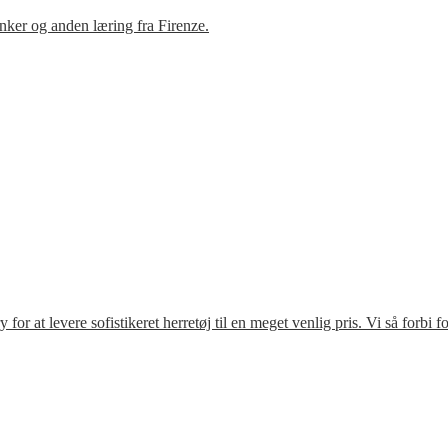
ker og anden læring fra Firenze.
r at levere sofistikeret herretøj til en meget venlig pris. Vi så forbi 