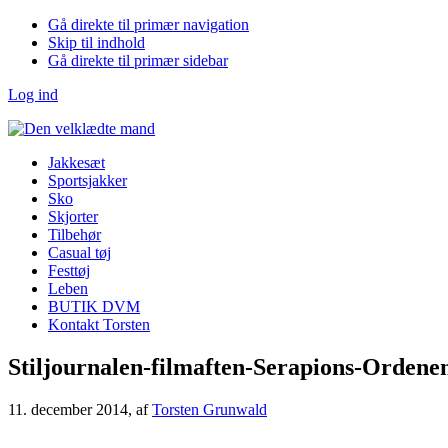
Gå direkte til primær navigation
Skip til indhold
Gå direkte til primær sidebar
Log ind
Jakkesæt
Sportsjakker
Sko
Skjorter
Tilbehør
Casual tøj
Festtøj
Leben
BUTIK DVM
Kontakt Torsten
Stiljournalen-filmaften-Serapions-Ordene
11. december 2014
, af
Torsten Grunwald