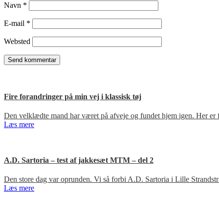
Navn
*
E-mail
*
Websted
Fire forandringer på min vej i klassisk tøj
Den velklædte mand har været på afveje og fundet hjem igen. Her er fir
Læs mere
A.D. Sartoria – test af jakkesæt MTM – del 2
Den store dag var oprunden. Vi så forbi A.D. Sartoria i Lille Strandst
Læs mere