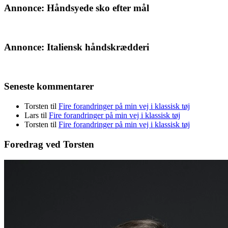
Annonce: Håndsyede sko efter mål
Annonce: Italiensk håndskrædderi
Seneste kommentarer
Torsten
til
Fire forandringer på min vej i klassisk tøj
Lars
til
Fire forandringer på min vej i klassisk tøj
Torsten
til
Fire forandringer på min vej i klassisk tøj
Foredrag ved Torsten