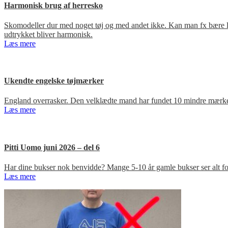
Harmonisk brug af herresko
Skomodeller dur med noget tøj og med andet ikke. Kan man fx bære loa
udtrykket bliver harmonisk.
Læs mere
Ukendte engelske tøjmærker
England overrasker. Den velklædte mand har fundet 10 mindre mærker
Læs mere
Pitti Uomo juni 2026 – del 6
Har dine bukser nok benvidde? Mange 5-10 år gamle bukser ser alt for
Læs mere