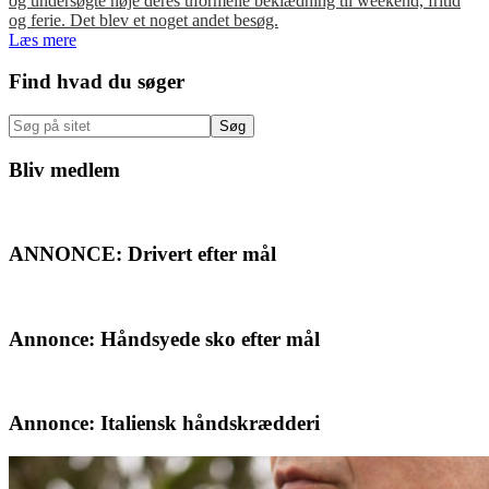
og undersøgte nøje deres uformelle beklædning til weekend, fritid
og ferie. Det blev et noget andet besøg.
Læs mere
Primær
Find hvad du søger
Sidebar
Søg
på
sitet
Bliv medlem
ANNONCE: Drivert efter mål
Annonce: Håndsyede sko efter mål
Annonce: Italiensk håndskrædderi