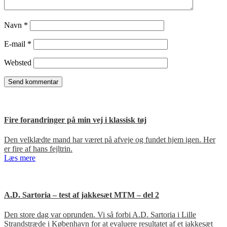
Navn
*
E-mail
*
Websted
Fire forandringer på min vej i klassisk tøj
Den velklædte mand har været på afveje og fundet hjem igen. Her
er fire af hans fejltrin.
Læs mere
A.D. Sartoria – test af jakkesæt MTM – del 2
Den store dag var oprunden. Vi så forbi A.D. Sartoria i Lille
Strandstræde i København for at evaluere resultatet af et jakkesæt