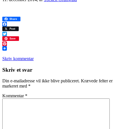
Share
Facebook
Post
Twitter
Save
Pinterest
Skriv kommentar
Læserinteraktioner
Skriv et svar
Din e-mailadresse vil ikke blive publiceret.
Krævede felter er
markeret med
*
Kommentar
*