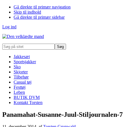
Gå direkte til primær navigation
Skip til indhold
Gå direkte til primær sidebar
Log ind
Søg
på
sitet
Jakkesæt
Sportsjakker
Sko
Skjorter
Tilbehør
Casual tøj
Festtøj
Leben
BUTIK DVM
Kontakt Torsten
Panamahat-Susanne-Juul-Stiljournalen-7
11. december 2014
, af
Torsten Grunwald