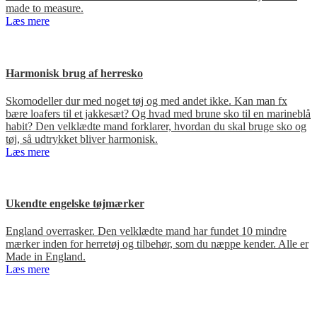
made to measure.
Læs mere
Harmonisk brug af herresko
Skomodeller dur med noget tøj og med andet ikke. Kan man fx
bære loafers til et jakkesæt? Og hvad med brune sko til en marineblå
habit? Den velklædte mand forklarer, hvordan du skal bruge sko og
tøj, så udtrykket bliver harmonisk.
Læs mere
Ukendte engelske tøjmærker
England overrasker. Den velklædte mand har fundet 10 mindre
mærker inden for herretøj og tilbehør, som du næppe kender. Alle er
Made in England.
Læs mere