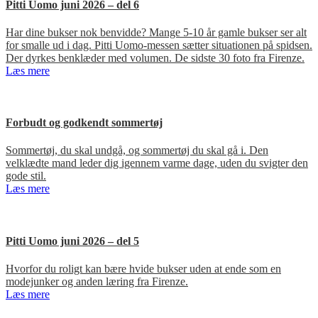
Pitti Uomo juni 2026 – del 6
Har dine bukser nok benvidde? Mange 5-10 år gamle bukser ser alt
for smalle ud i dag. Pitti Uomo-messen sætter situationen på spidsen.
Der dyrkes benklæder med volumen. De sidste 30 foto fra Firenze.
Læs mere
Forbudt og godkendt sommertøj
Sommertøj, du skal undgå, og sommertøj du skal gå i. Den
velklædte mand leder dig igennem varme dage, uden du svigter den
gode stil.
Læs mere
Pitti Uomo juni 2026 – del 5
Hvorfor du roligt kan bære hvide bukser uden at ende som en
modejunker og anden læring fra Firenze.
Læs mere