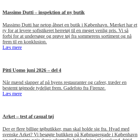
Massimo Dutti – inspektion af ny butik
Massimo Dutti har netop åbnet en butik i København. Mærket har et
ry for at levere sofistikeret herretøj til en meget venlig pris. Vi så
forbi for at undersøge og prøve tøj fra sommerens sortiment og nå
frem til en konklusion.
Læs mere
Pitti Uomo juni 2026 – del 4
Når mænd slapper af på byens restauranter og cafeer, træder en
bestemt tøjmode tydeligt frem. Gadefoto fra Firenze.
Læs mere
Arket – test af casual tøj
Der er flere billige tøjbutikker, man skal holde sig fra. Hvad med
svenske Arket? Vi besøgte butikken på Købmagergade i København