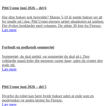
Pitti Uomo juni 2026 – del 6
Har dine bukser nok benvidde? Mange 5-10 år gamle bukser ser alt
for smalle ud i dag. Pitti Uomo-messen sætter situationen på spidsen.
Der dyrkes benklæder med volumen. De sidste 30 foto fra Firenze.
Læs mere
Forbudt og godkendt sommertøj
Sommertøj, du skal undgå, og sommertøj du skal gå i. Den
velklædte mand leder dig igennem varme dage, uden du svigter den
gode stil.
Læs mere
Pitti Uomo juni 2026 – del 5
Hvorfor du roligt kan bære hvide bukser uden at ende som en
modejunker og anden læring fra Firenze.
Læs mere