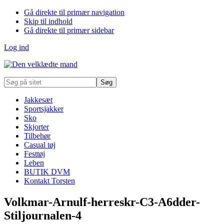
Gå direkte til primær navigation
Skip til indhold
Gå direkte til primær sidebar
Log ind
Søg
på
sitet
Jakkesæt
Sportsjakker
Sko
Skjorter
Tilbehør
Casual tøj
Festtøj
Leben
BUTIK DVM
Kontakt Torsten
Volkmar-Arnulf-herreskr-C3-A6dder-
Stiljournalen-4