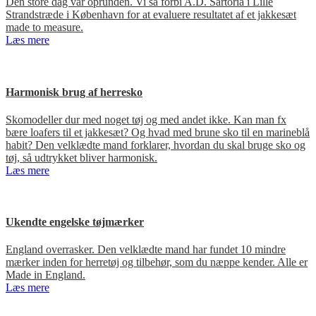
Den store dag var oprunden. Vi så forbi A.D. Sartoria i Lille
Strandstræde i København for at evaluere resultatet af et jakkesæt
made to measure.
Læs mere
Harmonisk brug af herresko
Skomodeller dur med noget tøj og med andet ikke. Kan man fx
bære loafers til et jakkesæt? Og hvad med brune sko til en marineblå
habit? Den velklædte mand forklarer, hvordan du skal bruge sko og
tøj, så udtrykket bliver harmonisk.
Læs mere
Ukendte engelske tøjmærker
England overrasker. Den velklædte mand har fundet 10 mindre
mærker inden for herretøj og tilbehør, som du næppe kender. Alle er
Made in England.
Læs mere