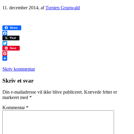
11. december 2014
, af
Torsten Grunwald
Share
Facebook
Post
Twitter
Save
Pinterest
Skriv kommentar
Læserinteraktioner
Skriv et svar
Din e-mailadresse vil ikke blive publiceret.
Krævede felter er
markeret med
*
Kommentar
*