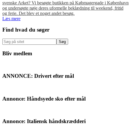
svenske Arket? Vi besøgte butikken på Købmagergade i København
og undersøgte nøje deres uformelle beklædning til weekend, fritid
og ferie. Det blev et noget andet besøg.
Læs mere
Primær
Find hvad du søger
Sidebar
Søg
på
sitet
Bliv medlem
ANNONCE: Drivert efter mål
Annonce: Håndsyede sko efter mål
Annonce: Italiensk håndskrædderi