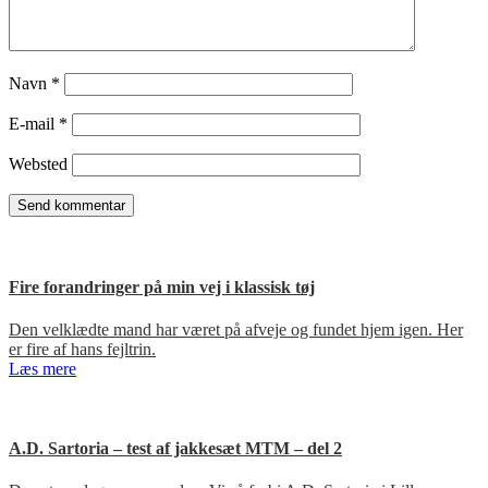
Navn
*
E-mail
*
Websted
Fire forandringer på min vej i klassisk tøj
Den velklædte mand har været på afveje og fundet hjem igen. Her
er fire af hans fejltrin.
Læs mere
A.D. Sartoria – test af jakkesæt MTM – del 2