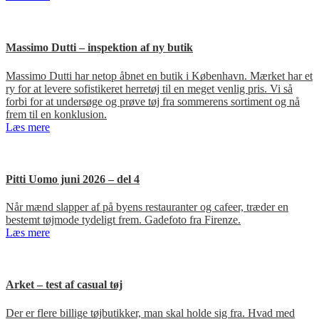
Massimo Dutti – inspektion af ny butik
Massimo Dutti har netop åbnet en butik i København. Mærket har et
ry for at levere sofistikeret herretøj til en meget venlig pris. Vi så
forbi for at undersøge og prøve tøj fra sommerens sortiment og nå
frem til en konklusion.
Læs mere
Pitti Uomo juni 2026 – del 4
Når mænd slapper af på byens restauranter og cafeer, træder en
bestemt tøjmode tydeligt frem. Gadefoto fra Firenze.
Læs mere
Arket – test af casual tøj
Der er flere billige tøjbutikker, man skal holde sig fra. Hvad med