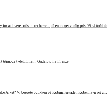
r at levere sofistikeret herretøj til en meget venlig pris. Vi så forbi 
t tøjmode tydeligt frem. Gadefoto fra Firenze.
venske Arket? Vi besøgte butikken på Købmagergade i København og under