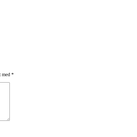
et med
*