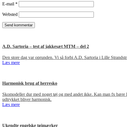
E-mail
*
Websted
A.D. Sartoria – test af jakkesæt MTM – del 2
Den store dag var oprunden. Vi så forbi A.D. Sartoria i Lille Strandst
Læs mere
Harmonisk brug af herresko
Skomodeller dur med noget tøj og med andet ikke. Kan man fx bære loa
udtrykket bliver harmonisk.
Læs mere
Ukendte engelske tøjmærker