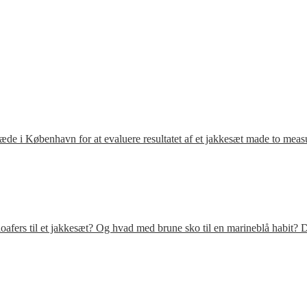
ræde i København for at evaluere resultatet af et jakkesæt made to meas
fers til et jakkesæt? Og hvad med brune sko til en marineblå habit? D