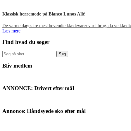
Klassisk herremode på Bianco Lunos Allé
De varme dages tre mest bevendte klædevarer var i brug, da velklæd
Læs mere
Primær
Find hvad du søger
Sidebar
Søg
på
sitet
Bliv medlem
ANNONCE: Drivert efter mål
Annonce: Håndsyede sko efter mål