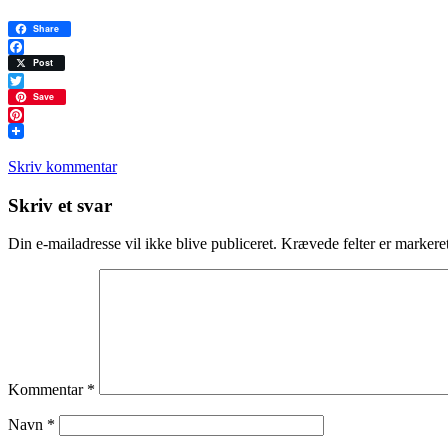
Share
Facebook
Post
Twitter
Save
Pinterest
Skriv kommentar
Læserinteraktioner
Skriv et svar
Din e-mailadresse vil ikke blive publiceret.
Krævede felter er marker
Kommentar
*
Navn
*