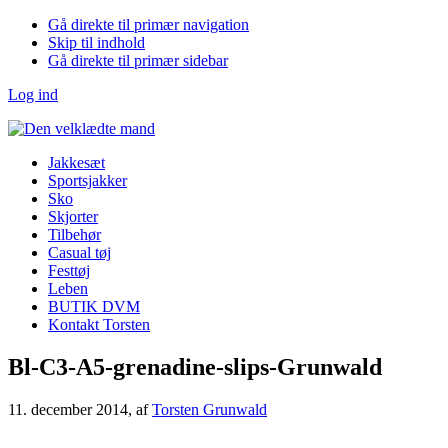
Gå direkte til primær navigation
Skip til indhold
Gå direkte til primær sidebar
Log ind
Jakkesæt
Sportsjakker
Sko
Skjorter
Tilbehør
Casual tøj
Festtøj
Leben
BUTIK DVM
Kontakt Torsten
Bl-C3-A5-grenadine-slips-Grunwald
11. december 2014
, af
Torsten Grunwald