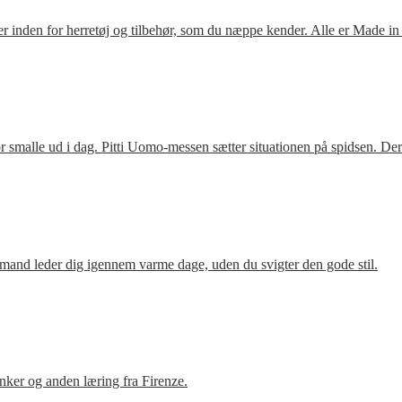
 inden for herretøj og tilbehør, som du næppe kender. Alle er Made in
 smalle ud i dag. Pitti Uomo-messen sætter situationen på spidsen. De
mand leder dig igennem varme dage, uden du svigter den gode stil.
ker og anden læring fra Firenze.