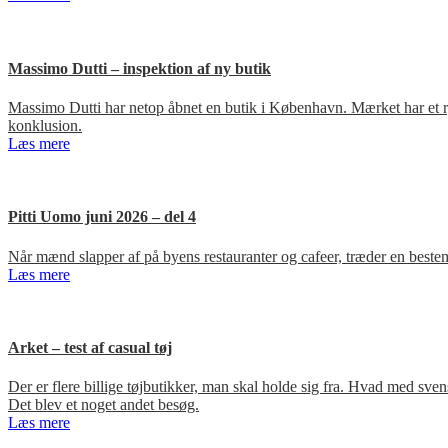
Massimo Dutti – inspektion af ny butik
Massimo Dutti har netop åbnet en butik i København. Mærket har et ry fo
konklusion.
Læs mere
Pitti Uomo juni 2026 – del 4
Når mænd slapper af på byens restauranter og cafeer, træder en bestem
Læs mere
Arket – test af casual tøj
Der er flere billige tøjbutikker, man skal holde sig fra. Hvad med s
Det blev et noget andet besøg.
Læs mere