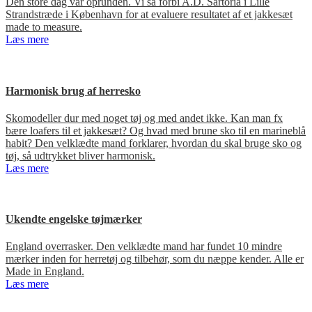
Den store dag var oprunden. Vi så forbi A.D. Sartoria i Lille
Strandstræde i København for at evaluere resultatet af et jakkesæt
made to measure.
Læs mere
Harmonisk brug af herresko
Skomodeller dur med noget tøj og med andet ikke. Kan man fx
bære loafers til et jakkesæt? Og hvad med brune sko til en marineblå
habit? Den velklædte mand forklarer, hvordan du skal bruge sko og
tøj, så udtrykket bliver harmonisk.
Læs mere
Ukendte engelske tøjmærker
England overrasker. Den velklædte mand har fundet 10 mindre
mærker inden for herretøj og tilbehør, som du næppe kender. Alle er
Made in England.
Læs mere