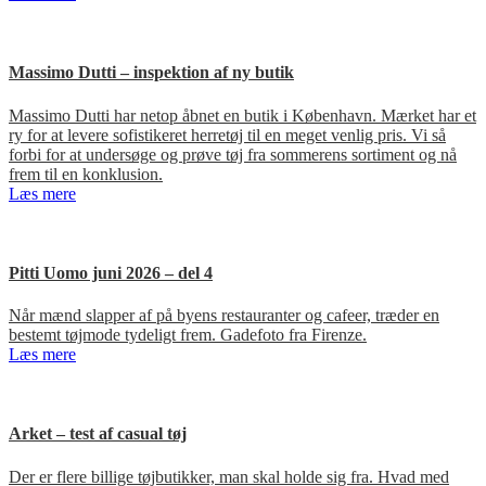
Massimo Dutti – inspektion af ny butik
Massimo Dutti har netop åbnet en butik i København. Mærket har et
ry for at levere sofistikeret herretøj til en meget venlig pris. Vi så
forbi for at undersøge og prøve tøj fra sommerens sortiment og nå
frem til en konklusion.
Læs mere
Pitti Uomo juni 2026 – del 4
Når mænd slapper af på byens restauranter og cafeer, træder en
bestemt tøjmode tydeligt frem. Gadefoto fra Firenze.
Læs mere
Arket – test af casual tøj
Der er flere billige tøjbutikker, man skal holde sig fra. Hvad med