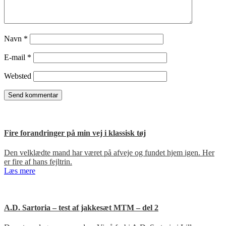
Navn
*
E-mail
*
Websted
Fire forandringer på min vej i klassisk tøj
Den velklædte mand har været på afveje og fundet hjem igen. Her
er fire af hans fejltrin.
Læs mere
A.D. Sartoria – test af jakkesæt MTM – del 2