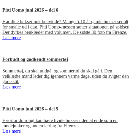
Pitti Uomo juni 2026 – del 6
Har dine bukser nok benvidde? Mange 5-10 år gamle bukser ser alt
for smalle ud i dag. Pitti Uomo-messen sætter situationen på spidsen.
Der dyrkes benklæder med volumen. De sidste 30 foto fra Firenze.
Læs mere
Forbudt og godkendt sommertøj
Sommertøj, du skal undgå, og sommertøj du skal gå i. Den
velklædte mand leder dig igennem varme dage, uden du svigter den
gode stil.
Læs mere
Pitti Uomo juni 2026 – del 5
Hvorfor du roligt kan bære hvide bukser uden at ende som en
modejunker og anden læring fra Firenze.
Læs mere