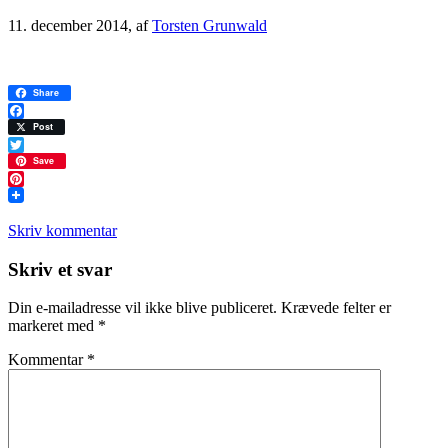
11. december 2014
, af
Torsten Grunwald
Share
Facebook
Post
Twitter
Save
Pinterest
Skriv kommentar
Læserinteraktioner
Skriv et svar
Din e-mailadresse vil ikke blive publiceret.
Krævede felter er
markeret med
*
Kommentar
*