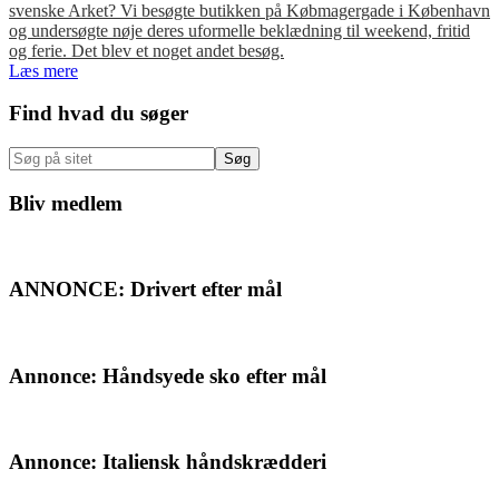
svenske Arket? Vi besøgte butikken på Købmagergade i København
og undersøgte nøje deres uformelle beklædning til weekend, fritid
og ferie. Det blev et noget andet besøg.
Læs mere
Primær
Find hvad du søger
Sidebar
Søg
på
sitet
Bliv medlem
ANNONCE: Drivert efter mål
Annonce: Håndsyede sko efter mål
Annonce: Italiensk håndskrædderi