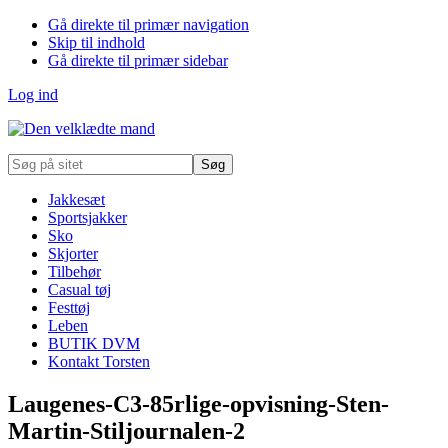
Gå direkte til primær navigation
Skip til indhold
Gå direkte til primær sidebar
Log ind
Søg
på
sitet
Jakkesæt
Sportsjakker
Sko
Skjorter
Tilbehør
Casual tøj
Festtøj
Leben
BUTIK DVM
Kontakt Torsten
Laugenes-C3-85rlige-opvisning-Sten-
Martin-Stiljournalen-2