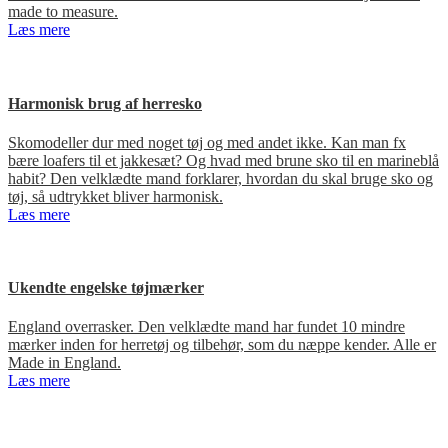
made to measure.
Læs mere
Harmonisk brug af herresko
Skomodeller dur med noget tøj og med andet ikke. Kan man fx
bære loafers til et jakkesæt? Og hvad med brune sko til en marineblå
habit? Den velklædte mand forklarer, hvordan du skal bruge sko og
tøj, så udtrykket bliver harmonisk.
Læs mere
Ukendte engelske tøjmærker
England overrasker. Den velklædte mand har fundet 10 mindre
mærker inden for herretøj og tilbehør, som du næppe kender. Alle er
Made in England.
Læs mere