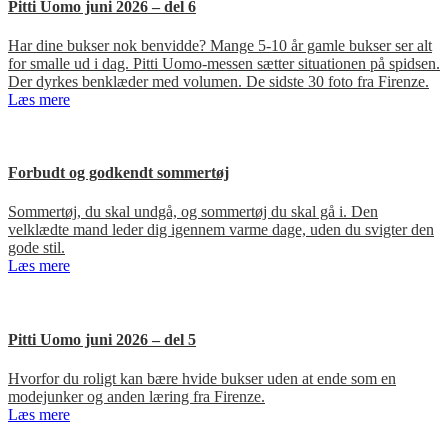
Pitti Uomo juni 2026 – del 6
Har dine bukser nok benvidde? Mange 5-10 år gamle bukser ser alt
for smalle ud i dag. Pitti Uomo-messen sætter situationen på spidsen.
Der dyrkes benklæder med volumen. De sidste 30 foto fra Firenze.
Læs mere
Forbudt og godkendt sommertøj
Sommertøj, du skal undgå, og sommertøj du skal gå i. Den
velklædte mand leder dig igennem varme dage, uden du svigter den
gode stil.
Læs mere
Pitti Uomo juni 2026 – del 5
Hvorfor du roligt kan bære hvide bukser uden at ende som en
modejunker og anden læring fra Firenze.
Læs mere