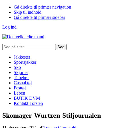
Gå direkte til primær navigation
Skip til indhold
Gå direkte til primær sidebar
Log ind
Søg
på
sitet
Jakkesæt
Sportsjakker
Sko
Skjorter
Tilbehør
Casual tøj
Festtøj
Leben
BUTIK DVM
Kontakt Torsten
Skomager-Wurtzen-Stiljournalen
11. december 2014
, af
Torsten Grunwald