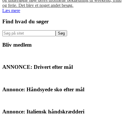
og undersøgte nøje deres uformelle beklædning til weekend, fritid
og ferie. Det blev et noget andet besøg.
Læs mere
Primær
Find hvad du søger
Sidebar
Søg
på
sitet
Bliv medlem
ANNONCE: Drivert efter mål
Annonce: Håndsyede sko efter mål
Annonce: Italiensk håndskrædderi