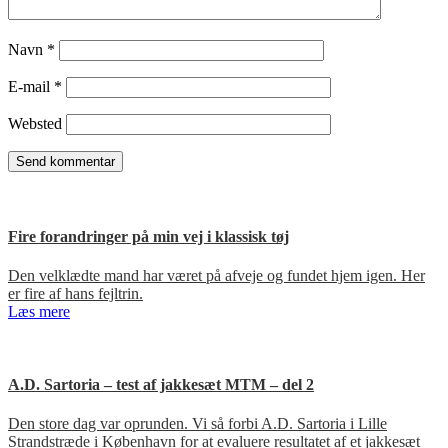
Navn
*
E-mail
*
Websted
Fire forandringer på min vej i klassisk tøj
Den velklædte mand har været på afveje og fundet hjem igen. Her
er fire af hans fejltrin.
Læs mere
A.D. Sartoria – test af jakkesæt MTM – del 2
Den store dag var oprunden. Vi så forbi A.D. Sartoria i Lille
Strandstræde i København for at evaluere resultatet af et jakkesæt