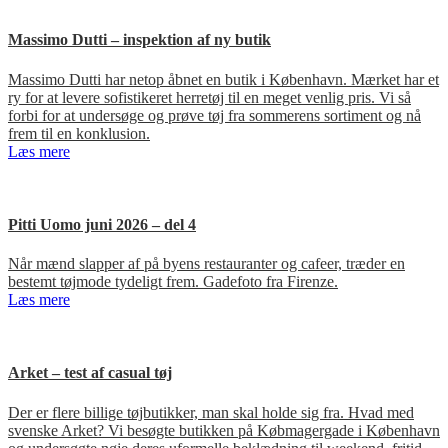
Massimo Dutti – inspektion af ny butik
Massimo Dutti har netop åbnet en butik i København. Mærket har et
ry for at levere sofistikeret herretøj til en meget venlig pris. Vi så
forbi for at undersøge og prøve tøj fra sommerens sortiment og nå
frem til en konklusion.
Læs mere
Pitti Uomo juni 2026 – del 4
Når mænd slapper af på byens restauranter og cafeer, træder en
bestemt tøjmode tydeligt frem. Gadefoto fra Firenze.
Læs mere
Arket – test af casual tøj
Der er flere billige tøjbutikker, man skal holde sig fra. Hvad med
svenske Arket? Vi besøgte butikken på Købmagergade i København