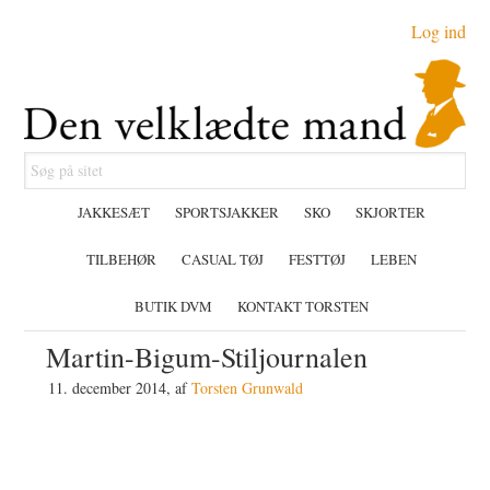
Gå
Skip
Gå
Log ind
direkte
til
direkte
til
indhold
til
primær
primær
navigation
sidebar
Søg
på
JAKKESÆT
SPORTSJAKKER
SKO
SKJORTER
sitet
TILBEHØR
CASUAL TØJ
FESTTØJ
LEBEN
BUTIK DVM
KONTAKT TORSTEN
Martin-Bigum-Stiljournalen
11. december 2014
, af
Torsten Grunwald