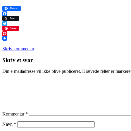
Share
Facebook
Post
Twitter
Save
Pinterest
Skriv kommentar
Læserinteraktioner
Skriv et svar
Din e-mailadresse vil ikke blive publiceret.
Krævede felter er marker
Kommentar
*
Navn
*