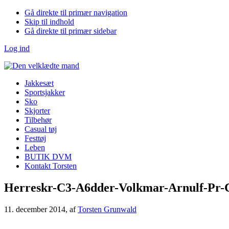
Gå direkte til primær navigation
Skip til indhold
Gå direkte til primær sidebar
Log ind
Jakkesæt
Sportsjakker
Sko
Skjorter
Tilbehør
Casual tøj
Festtøj
Leben
BUTIK DVM
Kontakt Torsten
Herreskr-C3-A6dder-Volkmar-Arnulf-Pr-C
11. december 2014
, af
Torsten Grunwald