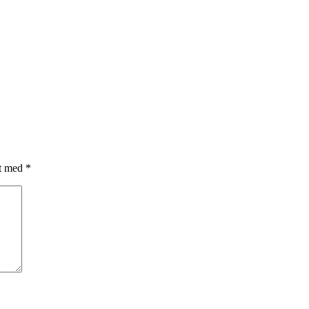
et med
*