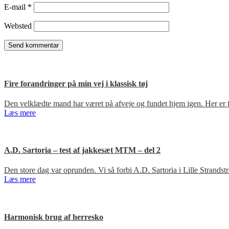
E-mail
*
Websted
Fire forandringer på min vej i klassisk tøj
Den velklædte mand har været på afveje og fundet hjem igen. Her er fir
Læs mere
A.D. Sartoria – test af jakkesæt MTM – del 2
Den store dag var oprunden. Vi så forbi A.D. Sartoria i Lille Strandst
Læs mere
Harmonisk brug af herresko