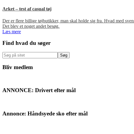
Arket – test af casual tøj
Der er flere billige tøjbutikker, man skal holde sig fra. Hvad med s
Det blev et noget andet besøg.
Læs mere
Primær
Find hvad du søger
Sidebar
Søg
på
sitet
Bliv medlem
ANNONCE: Drivert efter mål
Annonce: Håndsyede sko efter mål