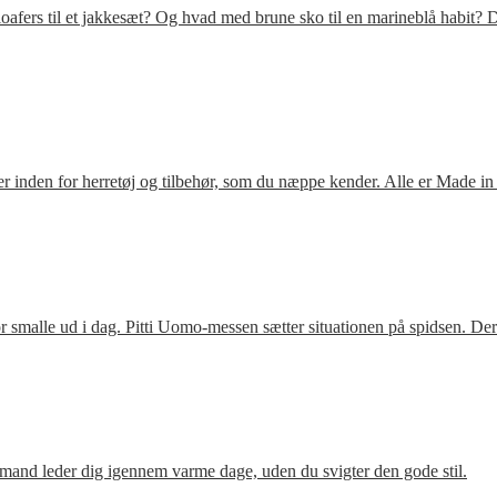
fers til et jakkesæt? Og hvad med brune sko til en marineblå habit? D
 inden for herretøj og tilbehør, som du næppe kender. Alle er Made in
 smalle ud i dag. Pitti Uomo-messen sætter situationen på spidsen. De
mand leder dig igennem varme dage, uden du svigter den gode stil.