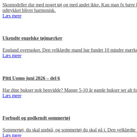
Skomodeller dur med noget tøj og med andet ikke. Kan man fx bære loa
udtrykket bliver harmonisk.
Læs mere
Ukendte engelske tøjmærker
England overrasker. Den velklædte mand har fundet 10 mindre mærker
Læs mere
Pitti Uomo juni 2026 – del 6
Har dine bukser nok benvidde? Mange 5-10 år gamle bukser ser alt for
Læs mere
Forbudt og godkendt sommertøj
Sommertøj, du skal undgå, og sommertøj du skal gå i. Den velklædte 
Læs mere