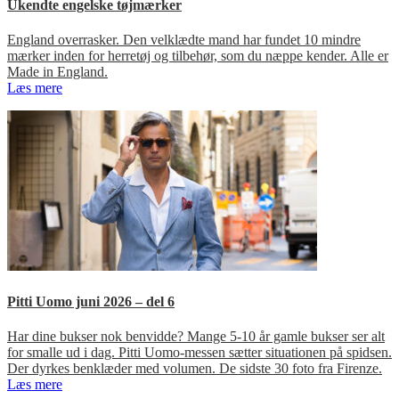
Ukendte engelske tøjmærker
England overrasker. Den velklædte mand har fundet 10 mindre
mærker inden for herretøj og tilbehør, som du næppe kender. Alle er
Made in England.
Læs mere
Pitti Uomo juni 2026 – del 6
Har dine bukser nok benvidde? Mange 5-10 år gamle bukser ser alt
for smalle ud i dag. Pitti Uomo-messen sætter situationen på spidsen.
Der dyrkes benklæder med volumen. De sidste 30 foto fra Firenze.
Læs mere