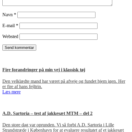
Navn
*
E-mail
*
Websted
Fire forandringer på min vej i klassisk tøj
Den velklædte mand har været på afveje og fundet hjem igen. Her
er fire af hans fejltrin.
Læs mere
A.D. Sartoria – test af jakkesæt MTM – del 2
Den store dag var oprunden. Vi så forbi A.D. Sartoria i Lille
Strandstræde i København for at evaluere resultatet af et jakkesæt