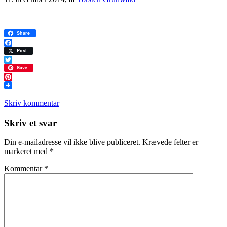
Share
Facebook
Post
Twitter
Save
Pinterest
Skriv kommentar
Læserinteraktioner
Skriv et svar
Din e-mailadresse vil ikke blive publiceret.
Krævede felter er
markeret med
*
Kommentar
*