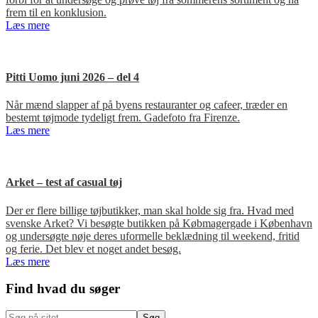
frem til en konklusion.
Læs mere
Pitti Uomo juni 2026 – del 4
Når mænd slapper af på byens restauranter og cafeer, træder en
bestemt tøjmode tydeligt frem. Gadefoto fra Firenze.
Læs mere
Arket – test af casual tøj
Der er flere billige tøjbutikker, man skal holde sig fra. Hvad med
svenske Arket? Vi besøgte butikken på Købmagergade i København
og undersøgte nøje deres uformelle beklædning til weekend, fritid
og ferie. Det blev et noget andet besøg.
Læs mere
Primær
Find hvad du søger
Sidebar
Søg