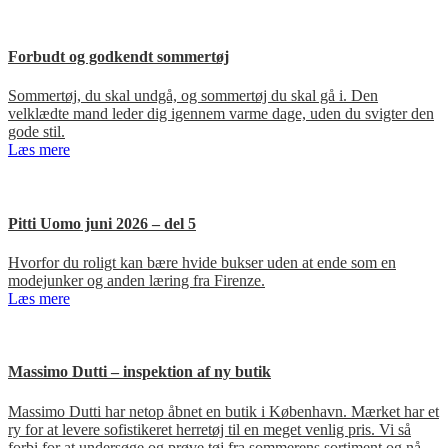
Forbudt og godkendt sommertøj
Sommertøj, du skal undgå, og sommertøj du skal gå i. Den
velklædte mand leder dig igennem varme dage, uden du svigter den
gode stil.
Læs mere
Pitti Uomo juni 2026 – del 5
Hvorfor du roligt kan bære hvide bukser uden at ende som en
modejunker og anden læring fra Firenze.
Læs mere
Massimo Dutti – inspektion af ny butik
Massimo Dutti har netop åbnet en butik i København. Mærket har et
ry for at levere sofistikeret herretøj til en meget venlig pris. Vi så
forbi for at undersøge og prøve tøj fra sommerens sortiment og nå