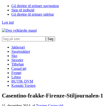
Gå direkte til primær navigation
Skip til indhold
Gå direkte til primær sidebar
Log ind
Søg
på
sitet
Jakkesæt
Sportsjakker
Sko
Skjorter
Tilbehør
Casual tøj
Festtøj
Leben
BUTIK DVM
Kontakt Torsten
Casentino-frakke-Firenze-Stiljournalen-1
11. december 2014
, af
Torsten Grunwald