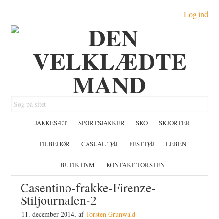
Gå
Skip
Gå
Log ind
direkte
til
direkte
til
indhold
til
primær
primær
navigation
sidebar
Søg
på
JAKKESÆT
SPORTSJAKKER
SKO
SKJORTER
sitet
TILBEHØR
CASUAL TØJ
FESTTØJ
LEBEN
BUTIK DVM
KONTAKT TORSTEN
Casentino-frakke-Firenze-
Stiljournalen-2
11. december 2014
, af
Torsten Grunwald