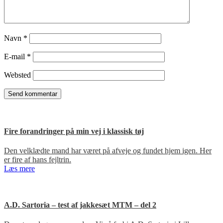
Navn
*
E-mail
*
Websted
Fire forandringer på min vej i klassisk tøj
Den velklædte mand har været på afveje og fundet hjem igen. Her
er fire af hans fejltrin.
Læs mere
A.D. Sartoria – test af jakkesæt MTM – del 2