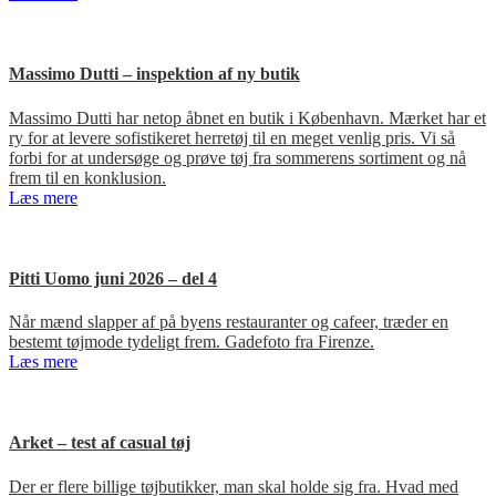
Massimo Dutti – inspektion af ny butik
Massimo Dutti har netop åbnet en butik i København. Mærket har et
ry for at levere sofistikeret herretøj til en meget venlig pris. Vi så
forbi for at undersøge og prøve tøj fra sommerens sortiment og nå
frem til en konklusion.
Læs mere
Pitti Uomo juni 2026 – del 4
Når mænd slapper af på byens restauranter og cafeer, træder en
bestemt tøjmode tydeligt frem. Gadefoto fra Firenze.
Læs mere
Arket – test af casual tøj
Der er flere billige tøjbutikker, man skal holde sig fra. Hvad med