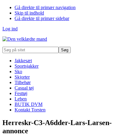
Gå direkte til primær navigation
Skip til indhold
Gå direkte til primær sidebar
Log ind
Søg
på
sitet
Jakkesæt
Sportsjakker
Sko
Skjorter
Tilbehør
Casual tøj
Festtøj
Leben
BUTIK DVM
Kontakt Torsten
Herreskr-C3-A6dder-Lars-Larsen-
annonce