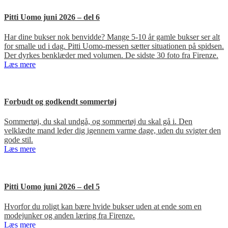
Pitti Uomo juni 2026 – del 6
Har dine bukser nok benvidde? Mange 5-10 år gamle bukser ser alt
for smalle ud i dag. Pitti Uomo-messen sætter situationen på spidsen.
Der dyrkes benklæder med volumen. De sidste 30 foto fra Firenze.
Læs mere
Forbudt og godkendt sommertøj
Sommertøj, du skal undgå, og sommertøj du skal gå i. Den
velklædte mand leder dig igennem varme dage, uden du svigter den
gode stil.
Læs mere
Pitti Uomo juni 2026 – del 5
Hvorfor du roligt kan bære hvide bukser uden at ende som en
modejunker og anden læring fra Firenze.
Læs mere