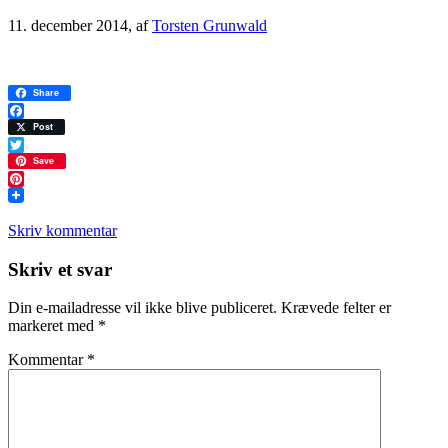
11. december 2014
, af
Torsten Grunwald
Share
Facebook
Post
Twitter
Save
Pinterest
Skriv kommentar
Læserinteraktioner
Skriv et svar
Din e-mailadresse vil ikke blive publiceret.
Krævede felter er
markeret med
*
Kommentar
*