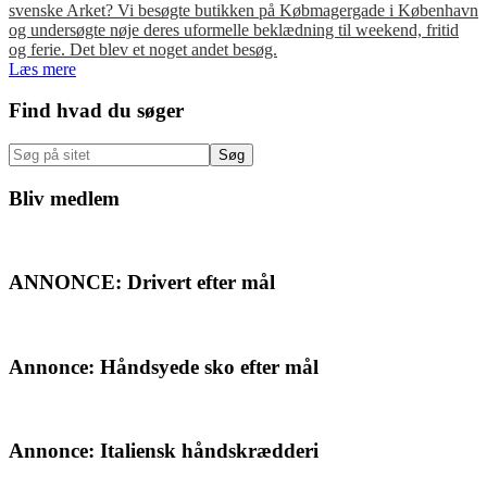
svenske Arket? Vi besøgte butikken på Købmagergade i København
og undersøgte nøje deres uformelle beklædning til weekend, fritid
og ferie. Det blev et noget andet besøg.
Læs mere
Primær
Find hvad du søger
Sidebar
Søg
på
sitet
Bliv medlem
ANNONCE: Drivert efter mål
Annonce: Håndsyede sko efter mål
Annonce: Italiensk håndskrædderi