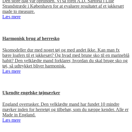
Den store dag var oprunden. Vi så forbi A.D. Sartoria i Lille
Strandstræde i København for at evaluere resultatet af et jakkesæt
made to measure.
Læs mere
Harmonisk brug af herresko
Skomodeller dur med noget tøj og med andet ikke. Kan man fx
bære loafers til et jakkesæt? Og hvad med brune sko til en marineblå
habit? Den velklædte mand forklarer, hvordan du skal bruge sko og
tøj, så udtrykket bliver harmonisk.
Læs mere
Ukendte engelske tøjmærker
England overrasker. Den velklædte mand har fundet 10 mindre
mærker inden for herretøj og tilbehør, som du næppe kender. Alle er
Made in England.
Læs mere