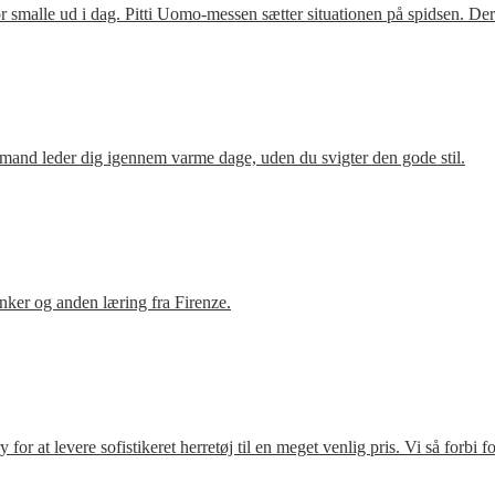
 smalle ud i dag. Pitti Uomo-messen sætter situationen på spidsen. De
mand leder dig igennem varme dage, uden du svigter den gode stil.
ker og anden læring fra Firenze.
r at levere sofistikeret herretøj til en meget venlig pris. Vi så forbi 