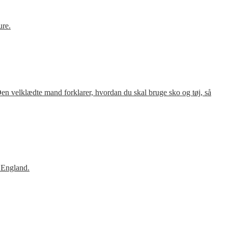
ure.
en velklædte mand forklarer, hvordan du skal bruge sko og tøj, så
 England.