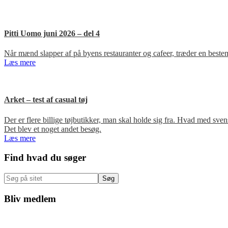
Pitti Uomo juni 2026 – del 4
Når mænd slapper af på byens restauranter og cafeer, træder en bestem
Læs mere
Arket – test af casual tøj
Der er flere billige tøjbutikker, man skal holde sig fra. Hvad med s
Det blev et noget andet besøg.
Læs mere
Primær
Find hvad du søger
Sidebar
Søg
på
sitet
Bliv medlem