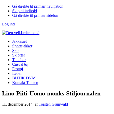
Gå direkte til primær navigation
Skip til indhold
Gå direkte til primær sidebar
Log ind
Jakkesæt
Sportsjakker
Sko
Skjorter
Tilbehør
Casual tøj
Festtøj
Leben
BUTIK DVM
Kontakt Torsten
Lino-Piiti-Uomo-monks-Stiljournalen
11. december 2014
, af
Torsten Grunwald