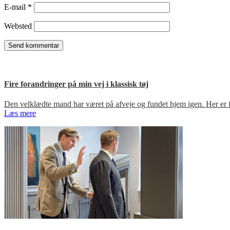
E-mail
*
Websted
Fire forandringer på min vej i klassisk tøj
Den velklædte mand har været på afveje og fundet hjem igen. Her er fir
Læs mere