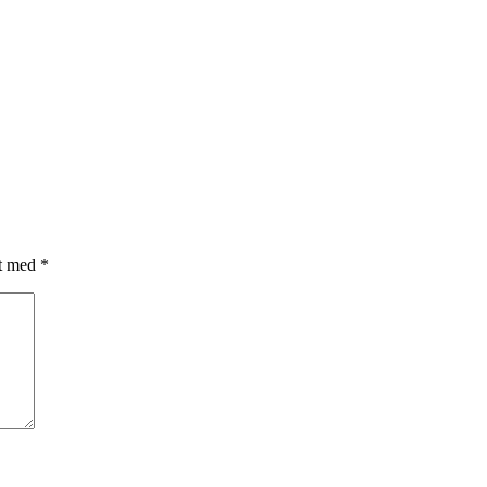
et med
*