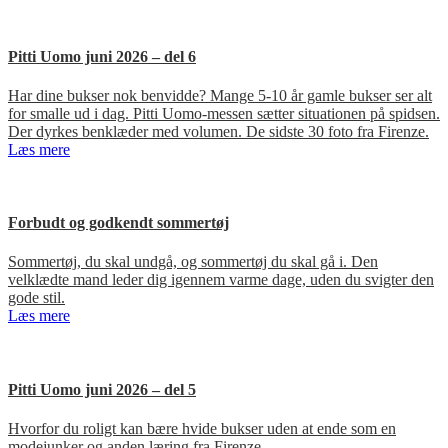
Pitti Uomo juni 2026 – del 6
Har dine bukser nok benvidde? Mange 5-10 år gamle bukser ser alt
for smalle ud i dag. Pitti Uomo-messen sætter situationen på spidsen.
Der dyrkes benklæder med volumen. De sidste 30 foto fra Firenze.
Læs mere
Forbudt og godkendt sommertøj
Sommertøj, du skal undgå, og sommertøj du skal gå i. Den
velklædte mand leder dig igennem varme dage, uden du svigter den
gode stil.
Læs mere
Pitti Uomo juni 2026 – del 5
Hvorfor du roligt kan bære hvide bukser uden at ende som en
modejunker og anden læring fra Firenze.