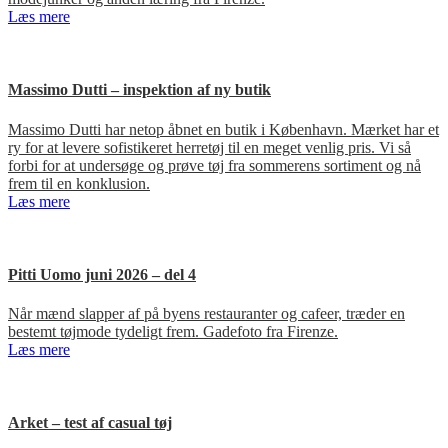
Læs mere
Massimo Dutti – inspektion af ny butik
Massimo Dutti har netop åbnet en butik i København. Mærket har et
ry for at levere sofistikeret herretøj til en meget venlig pris. Vi så
forbi for at undersøge og prøve tøj fra sommerens sortiment og nå
frem til en konklusion.
Læs mere
Pitti Uomo juni 2026 – del 4
Når mænd slapper af på byens restauranter og cafeer, træder en
bestemt tøjmode tydeligt frem. Gadefoto fra Firenze.
Læs mere
Arket – test af casual tøj