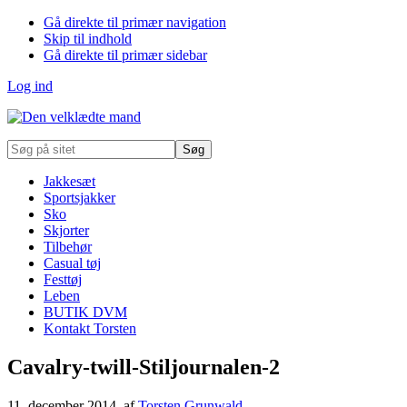
Gå direkte til primær navigation
Skip til indhold
Gå direkte til primær sidebar
Log ind
Søg
på
sitet
Jakkesæt
Sportsjakker
Sko
Skjorter
Tilbehør
Casual tøj
Festtøj
Leben
BUTIK DVM
Kontakt Torsten
Cavalry-twill-Stiljournalen-2
11. december 2014
, af
Torsten Grunwald