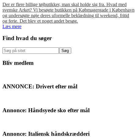
Der er flere billige tøjbutikker, man skal holde sig fra. Hvad med
svenske Arket? Vi besøgte butikken på Købmagergade i København
og undersøgte nøje deres uformelle beklædning til weekend, fritid
og ferie. Det blev et noget andet besøg.
Læs mere
Primær
Find hvad du søger
Sidebar
Søg
på
sitet
Bliv medlem
ANNONCE: Drivert efter mål
Annonce: Håndsyede sko efter mål
Annonce: Italiensk håndskrædderi