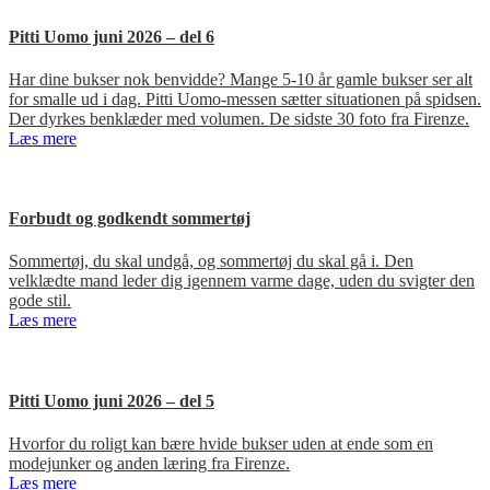
Pitti Uomo juni 2026 – del 6
Har dine bukser nok benvidde? Mange 5-10 år gamle bukser ser alt
for smalle ud i dag. Pitti Uomo-messen sætter situationen på spidsen.
Der dyrkes benklæder med volumen. De sidste 30 foto fra Firenze.
Læs mere
Forbudt og godkendt sommertøj
Sommertøj, du skal undgå, og sommertøj du skal gå i. Den
velklædte mand leder dig igennem varme dage, uden du svigter den
gode stil.
Læs mere
Pitti Uomo juni 2026 – del 5
Hvorfor du roligt kan bære hvide bukser uden at ende som en
modejunker og anden læring fra Firenze.
Læs mere