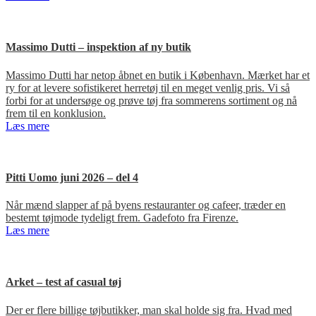
Massimo Dutti – inspektion af ny butik
Massimo Dutti har netop åbnet en butik i København. Mærket har et
ry for at levere sofistikeret herretøj til en meget venlig pris. Vi så
forbi for at undersøge og prøve tøj fra sommerens sortiment og nå
frem til en konklusion.
Læs mere
Pitti Uomo juni 2026 – del 4
Når mænd slapper af på byens restauranter og cafeer, træder en
bestemt tøjmode tydeligt frem. Gadefoto fra Firenze.
Læs mere
Arket – test af casual tøj
Der er flere billige tøjbutikker, man skal holde sig fra. Hvad med