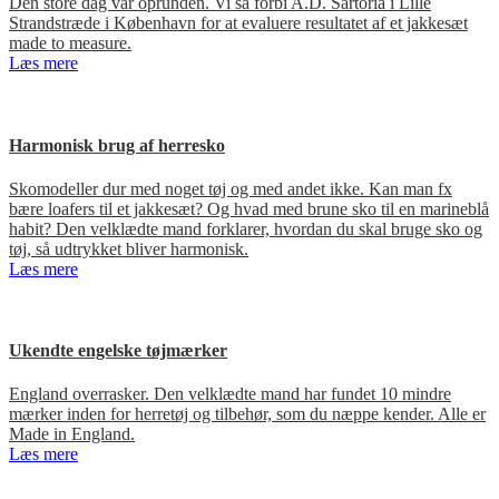
Den store dag var oprunden. Vi så forbi A.D. Sartoria i Lille
Strandstræde i København for at evaluere resultatet af et jakkesæt
made to measure.
Læs mere
Harmonisk brug af herresko
Skomodeller dur med noget tøj og med andet ikke. Kan man fx
bære loafers til et jakkesæt? Og hvad med brune sko til en marineblå
habit? Den velklædte mand forklarer, hvordan du skal bruge sko og
tøj, så udtrykket bliver harmonisk.
Læs mere
Ukendte engelske tøjmærker
England overrasker. Den velklædte mand har fundet 10 mindre
mærker inden for herretøj og tilbehør, som du næppe kender. Alle er
Made in England.
Læs mere