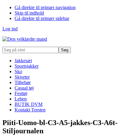
Gå direkte til primær navigation
Skip til indhold
Gå direkte til primær sidebar
Log ind
Søg
på
sitet
Jakkesæt
Sportsjakker
Sko
Skjorter
Tilbehør
Casual tøj
Festtøj
Leben
BUTIK DVM
Kontakt Torsten
Piiti-Uomo-bl-C3-A5-jakkes-C3-A6t-
Stiljournalen