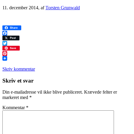
11. december 2014
, af
Torsten Grunwald
Share
Facebook
Post
Twitter
Save
Pinterest
Skriv kommentar
Læserinteraktioner
Skriv et svar
Din e-mailadresse vil ikke blive publiceret.
Krævede felter er
markeret med
*
Kommentar
*