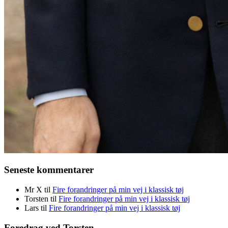
Seneste kommentarer
Mr X
til
Fire forandringer på min vej i klassisk tøj
Torsten
til
Fire forandringer på min vej i klassisk tøj
Lars
til
Fire forandringer på min vej i klassisk tøj
Foredrag ved Torsten