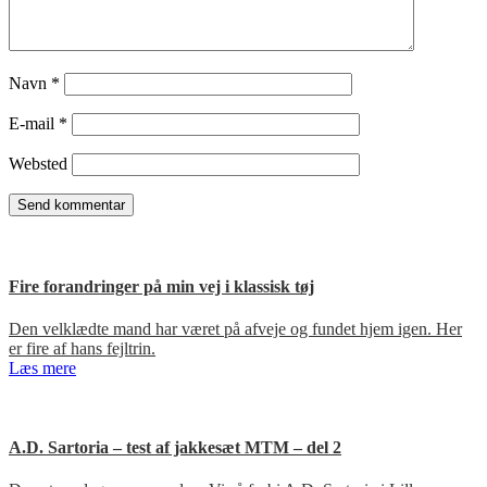
Navn
*
E-mail
*
Websted
Fire forandringer på min vej i klassisk tøj
Den velklædte mand har været på afveje og fundet hjem igen. Her
er fire af hans fejltrin.
Læs mere
A.D. Sartoria – test af jakkesæt MTM – del 2