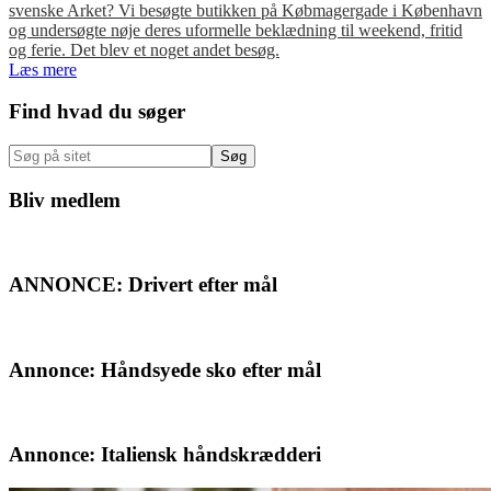
svenske Arket? Vi besøgte butikken på Købmagergade i København
og undersøgte nøje deres uformelle beklædning til weekend, fritid
og ferie. Det blev et noget andet besøg.
Læs mere
Primær
Find hvad du søger
Sidebar
Søg
på
sitet
Bliv medlem
ANNONCE: Drivert efter mål
Annonce: Håndsyede sko efter mål
Annonce: Italiensk håndskrædderi