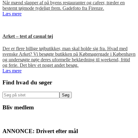
Når mænd slapper af på byens restauranter og cafeer, træder en
bestemt tøjmode tydeligt frem. Gadefoto fra Firenze.
Læs mere
Arket – test af casual tøj
Der er flere billige tøjbutikker, man skal holde sig fra. Hvad med
svenske Arket? Vi besøgte butikken på Købmagergade i København
og undersøgte nøje deres uformelle beklædning til weekend, fritid
og ferie. Det blev et noget andet besøg.
Læs mere
Primær
Find hvad du søger
Sidebar
Søg
på
sitet
Bliv medlem
ANNONCE: Drivert efter mål