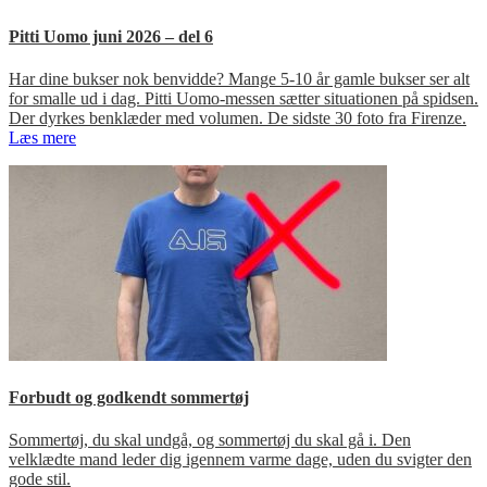
Pitti Uomo juni 2026 – del 6
Har dine bukser nok benvidde? Mange 5-10 år gamle bukser ser alt
for smalle ud i dag. Pitti Uomo-messen sætter situationen på spidsen.
Der dyrkes benklæder med volumen. De sidste 30 foto fra Firenze.
Læs mere
Forbudt og godkendt sommertøj
Sommertøj, du skal undgå, og sommertøj du skal gå i. Den
velklædte mand leder dig igennem varme dage, uden du svigter den
gode stil.