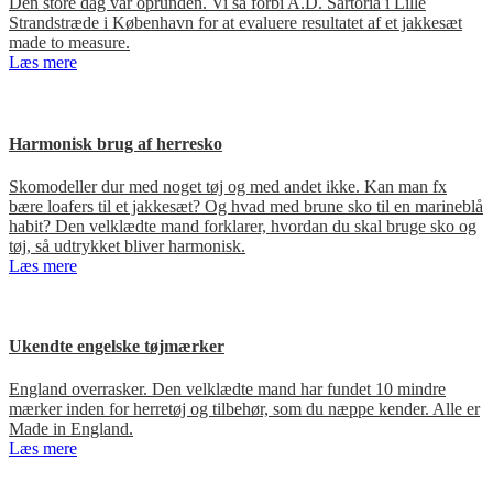
Den store dag var oprunden. Vi så forbi A.D. Sartoria i Lille
Strandstræde i København for at evaluere resultatet af et jakkesæt
made to measure.
Læs mere
Harmonisk brug af herresko
Skomodeller dur med noget tøj og med andet ikke. Kan man fx
bære loafers til et jakkesæt? Og hvad med brune sko til en marineblå
habit? Den velklædte mand forklarer, hvordan du skal bruge sko og
tøj, så udtrykket bliver harmonisk.
Læs mere
Ukendte engelske tøjmærker
England overrasker. Den velklædte mand har fundet 10 mindre
mærker inden for herretøj og tilbehør, som du næppe kender. Alle er
Made in England.
Læs mere