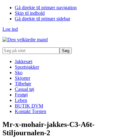
Gå direkte til primær navigation
Skip til indhold
Gå direkte til primær sidebar
Log ind
Søg
på
sitet
Jakkesæt
Sportsjakker
Sko
Skjorter
Tilbehør
Casual tøj
Festtøj
Leben
BUTIK DVM
Kontakt Torsten
Mr-x-mohair-jakkes-C3-A6t-
Stiljournalen-2