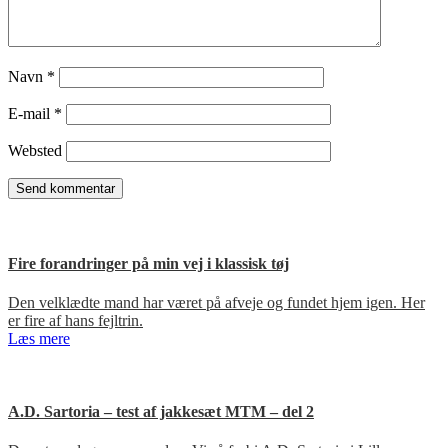
Navn
*
E-mail
*
Websted
Fire forandringer på min vej i klassisk tøj
Den velklædte mand har været på afveje og fundet hjem igen. Her
er fire af hans fejltrin.
Læs mere
A.D. Sartoria – test af jakkesæt MTM – del 2