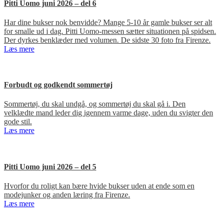
Pitti Uomo juni 2026 – del 6
Har dine bukser nok benvidde? Mange 5-10 år gamle bukser ser alt
for smalle ud i dag. Pitti Uomo-messen sætter situationen på spidsen.
Der dyrkes benklæder med volumen. De sidste 30 foto fra Firenze.
Læs mere
Forbudt og godkendt sommertøj
Sommertøj, du skal undgå, og sommertøj du skal gå i. Den
velklædte mand leder dig igennem varme dage, uden du svigter den
gode stil.
Læs mere
Pitti Uomo juni 2026 – del 5
Hvorfor du roligt kan bære hvide bukser uden at ende som en
modejunker og anden læring fra Firenze.
Læs mere