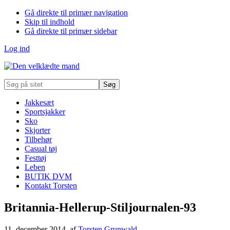
Gå direkte til primær navigation
Skip til indhold
Gå direkte til primær sidebar
Log ind
Søg
på
sitet
Jakkesæt
Sportsjakker
Sko
Skjorter
Tilbehør
Casual tøj
Festtøj
Leben
BUTIK DVM
Kontakt Torsten
Britannia-Hellerup-Stiljournalen-93
11. december 2014
, af
Torsten Grunwald