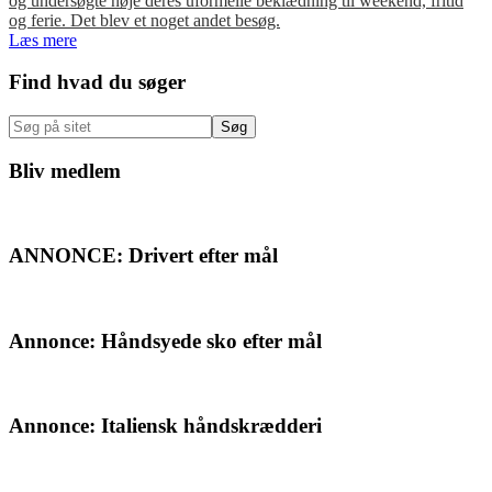
og undersøgte nøje deres uformelle beklædning til weekend, fritid
og ferie. Det blev et noget andet besøg.
Læs mere
Primær
Find hvad du søger
Sidebar
Søg
på
sitet
Bliv medlem
ANNONCE: Drivert efter mål
Annonce: Håndsyede sko efter mål
Annonce: Italiensk håndskrædderi