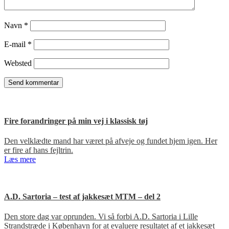
Navn
*
E-mail
*
Websted
Fire forandringer på min vej i klassisk tøj
Den velklædte mand har været på afveje og fundet hjem igen. Her
er fire af hans fejltrin.
Læs mere
A.D. Sartoria – test af jakkesæt MTM – del 2
Den store dag var oprunden. Vi så forbi A.D. Sartoria i Lille
Strandstræde i København for at evaluere resultatet af et jakkesæt