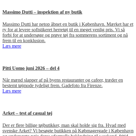
Massimo Dutti – inspektion af ny butik
Massimo Dutti har netop åbnet en butik i København. Mærket har et
ry for at levere sofistikeret herretøj til en meget venlig pris. Vi så
forbi for at undersøge og prøve tøj fra sommerens sortiment og nå
frem til en konklusion.
Læs mere
Pitti Uomo juni 2026 – del 4
Når mænd slapper af på byens restauranter og cafeer, træder en
bestemt tøjmode tydeligt frem. Gadefoto fra Firenze.
Læs mere
Arket – test af casual tøj
Der er flere billige tøjbutikker, man skal holde sig fra. Hvad med
svenske Arket? Vi besøgte butikken på Købmagergade i København