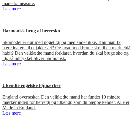
made to measure.
Læs mere
Harmonisk brug af herresko
Skomodeller dur med noget tøj og med andet ikke. Kan man fx
bære loafers til et jakkesæt? Og hvad med brune sko til en marineblå
habit? Den velklædte mand forklarer, hvordan du skal bruge sko og
tøj, så udtrykket bliver harmonisk.
Læs mere
Ukendte engelske tøjmærker
England overrasker. Den velklædte mand har fundet 10 mindre
mærker inden for herretøj og tilbehør, som du næppe kender. Alle er
Made in England.
Læs mere