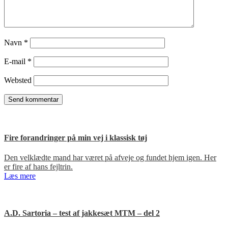
Navn
*
E-mail
*
Websted
Fire forandringer på min vej i klassisk tøj
Den velklædte mand har været på afveje og fundet hjem igen. Her
er fire af hans fejltrin.
Læs mere
A.D. Sartoria – test af jakkesæt MTM – del 2