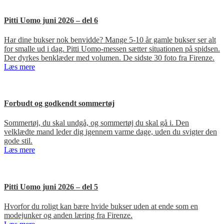
Pitti Uomo juni 2026 – del 6
Har dine bukser nok benvidde? Mange 5-10 år gamle bukser ser alt
for smalle ud i dag. Pitti Uomo-messen sætter situationen på spidsen.
Der dyrkes benklæder med volumen. De sidste 30 foto fra Firenze.
Læs mere
Forbudt og godkendt sommertøj
Sommertøj, du skal undgå, og sommertøj du skal gå i. Den
velklædte mand leder dig igennem varme dage, uden du svigter den
gode stil.
Læs mere
Pitti Uomo juni 2026 – del 5
Hvorfor du roligt kan bære hvide bukser uden at ende som en
modejunker og anden læring fra Firenze.