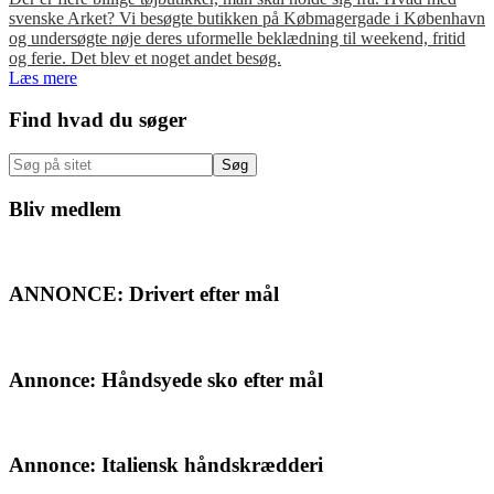
svenske Arket? Vi besøgte butikken på Købmagergade i København
og undersøgte nøje deres uformelle beklædning til weekend, fritid
og ferie. Det blev et noget andet besøg.
Læs mere
Primær
Find hvad du søger
Sidebar
Søg
på
sitet
Bliv medlem
ANNONCE: Drivert efter mål
Annonce: Håndsyede sko efter mål
Annonce: Italiensk håndskrædderi