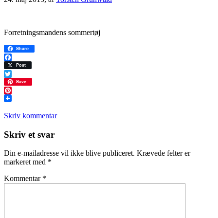
Forretningsmandens sommertøj
Share
Facebook
Post
Twitter
Save
Pinterest
Skriv kommentar
Læserinteraktioner
Skriv et svar
Din e-mailadresse vil ikke blive publiceret.
Krævede felter er
markeret med
*
Kommentar
*