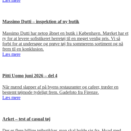
Læs mere
Massimo Dutti – inspektion af ny butik
Massimo Dutti har netop åbnet en butik i København. Mærket har et
ry for at levere sofistikeret herretøj til en meget venlig pris. Vi så
forbi for at undersøge og prøve tøj fra sommerens sortiment og nå
frem til en konklusion.
Læs mere
Pitti Uomo juni 2026 – del 4
Når mænd slapper af på byens restauranter og cafeer, træder en
bestemt tøjmode tydeligt frem. Gadefoto fra Firenze.
Læs mere
Arket – test af casual tøj
Der er flere billige tøjbutikker, man skal holde sig fra. Hvad med