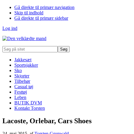
Gå direkte til primær navigation
Skip til indhold
Gå direkte til primær sidebar
Log ind
Søg
på
sitet
Jakkesæt
Sportsjakker
Sko
Skjorter
Tilbehør
Casual tøj
Festtøj
Leben
BUTIK DVM
Kontakt Torsten
Lacoste, Orlebar, Cars Shoes
24. maj 2015
, af
Torsten Grunwald