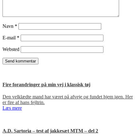
Navn
*
E-mail
*
Websted
Fire forandringer på min vej i klassisk tøj
Den velklædte mand har været på afveje og fundet hjem igen. Her
er fire af hans fejltrin.
Læs mere
A.D. Sartoria – test af jakkesæt MTM – del 2