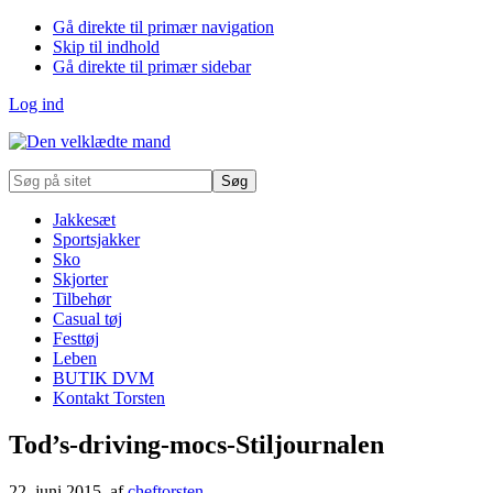
Gå direkte til primær navigation
Skip til indhold
Gå direkte til primær sidebar
Log ind
Søg
på
sitet
Jakkesæt
Sportsjakker
Sko
Skjorter
Tilbehør
Casual tøj
Festtøj
Leben
BUTIK DVM
Kontakt Torsten
Tod’s-driving-mocs-Stiljournalen
22. juni 2015
, af
cheftorsten