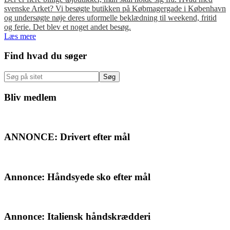
svenske Arket? Vi besøgte butikken på Købmagergade i København
og undersøgte nøje deres uformelle beklædning til weekend, fritid
og ferie. Det blev et noget andet besøg.
Læs mere
Primær
Find hvad du søger
Sidebar
Søg
på
sitet
Bliv medlem
ANNONCE: Drivert efter mål
Annonce: Håndsyede sko efter mål
Annonce: Italiensk håndskrædderi