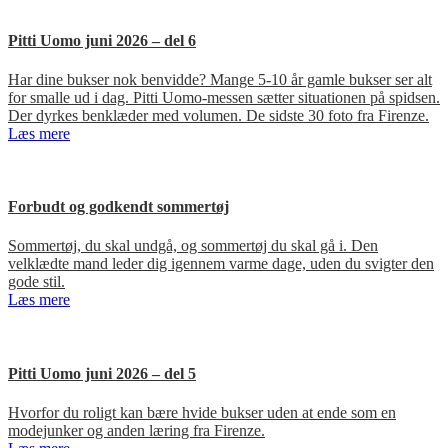
Pitti Uomo juni 2026 – del 6
Har dine bukser nok benvidde? Mange 5-10 år gamle bukser ser alt
for smalle ud i dag. Pitti Uomo-messen sætter situationen på spidsen.
Der dyrkes benklæder med volumen. De sidste 30 foto fra Firenze.
Læs mere
Forbudt og godkendt sommertøj
Sommertøj, du skal undgå, og sommertøj du skal gå i. Den
velklædte mand leder dig igennem varme dage, uden du svigter den
gode stil.
Læs mere
Pitti Uomo juni 2026 – del 5
Hvorfor du roligt kan bære hvide bukser uden at ende som en
modejunker og anden læring fra Firenze.