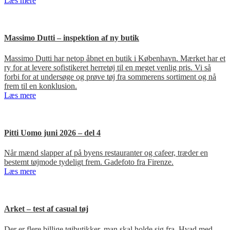
Læs mere
Massimo Dutti – inspektion af ny butik
Massimo Dutti har netop åbnet en butik i København. Mærket har et
ry for at levere sofistikeret herretøj til en meget venlig pris. Vi så
forbi for at undersøge og prøve tøj fra sommerens sortiment og nå
frem til en konklusion.
Læs mere
Pitti Uomo juni 2026 – del 4
Når mænd slapper af på byens restauranter og cafeer, træder en
bestemt tøjmode tydeligt frem. Gadefoto fra Firenze.
Læs mere
Arket – test af casual tøj
Der er flere billige tøjbutikker, man skal holde sig fra. Hvad med