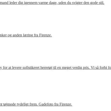
mand leder dig igennem varme dage, uden du svigter den gode stil.
ker og anden læring fra Firenze.
r at levere sofistikeret herretøj til en meget venlig pris. Vi så forbi 
t tøjmode tydeligt frem. Gadefoto fra Firenze.