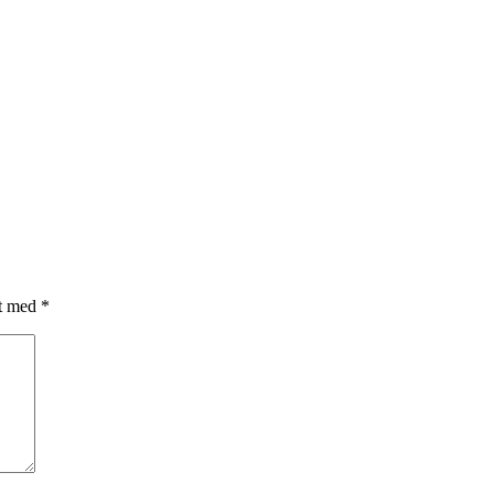
et med
*