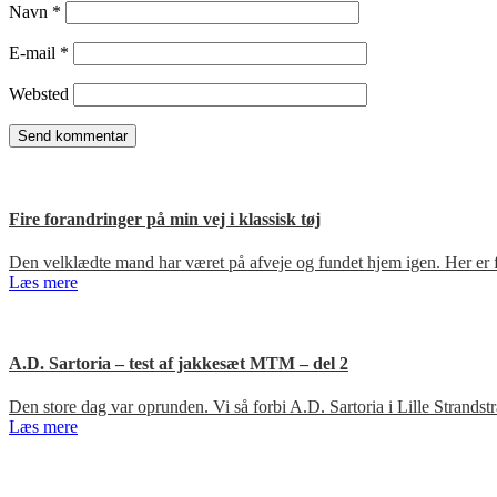
Navn
*
E-mail
*
Websted
Fire forandringer på min vej i klassisk tøj
Den velklædte mand har været på afveje og fundet hjem igen. Her er fir
Læs mere
A.D. Sartoria – test af jakkesæt MTM – del 2
Den store dag var oprunden. Vi så forbi A.D. Sartoria i Lille Strandst
Læs mere