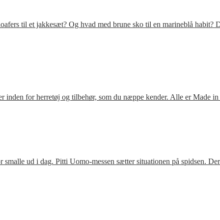
fers til et jakkesæt? Og hvad med brune sko til en marineblå habit? D
 inden for herretøj og tilbehør, som du næppe kender. Alle er Made in
 smalle ud i dag. Pitti Uomo-messen sætter situationen på spidsen. De