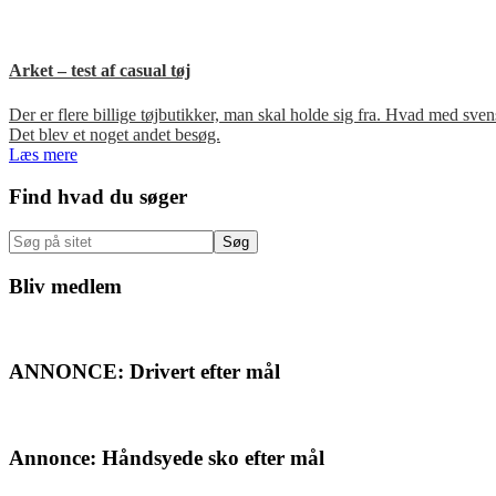
Arket – test af casual tøj
Der er flere billige tøjbutikker, man skal holde sig fra. Hvad med s
Det blev et noget andet besøg.
Læs mere
Primær
Find hvad du søger
Sidebar
Søg
på
sitet
Bliv medlem
ANNONCE: Drivert efter mål
Annonce: Håndsyede sko efter mål