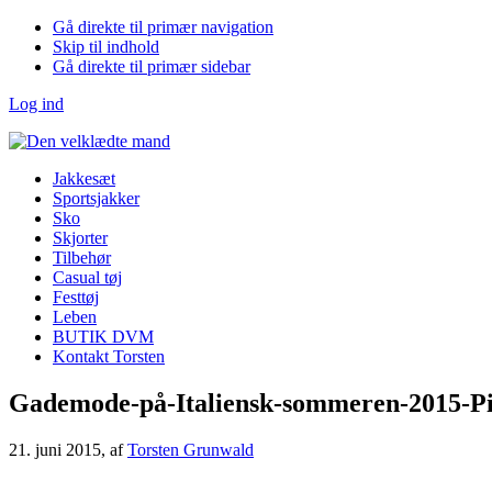
Gå direkte til primær navigation
Skip til indhold
Gå direkte til primær sidebar
Log ind
Jakkesæt
Sportsjakker
Sko
Skjorter
Tilbehør
Casual tøj
Festtøj
Leben
BUTIK DVM
Kontakt Torsten
Gademode-på-Italiensk-sommeren-2015-Pi
21. juni 2015
, af
Torsten Grunwald