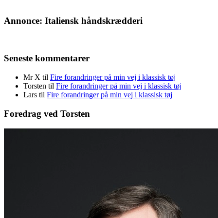
Annonce: Italiensk håndskrædderi
Seneste kommentarer
Mr X
til
Fire forandringer på min vej i klassisk tøj
Torsten
til
Fire forandringer på min vej i klassisk tøj
Lars
til
Fire forandringer på min vej i klassisk tøj
Foredrag ved Torsten