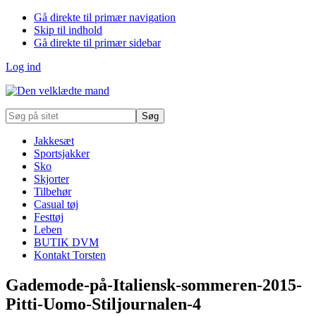
Gå direkte til primær navigation
Skip til indhold
Gå direkte til primær sidebar
Log ind
Søg
på
sitet
Jakkesæt
Sportsjakker
Sko
Skjorter
Tilbehør
Casual tøj
Festtøj
Leben
BUTIK DVM
Kontakt Torsten
Gademode-på-Italiensk-sommeren-2015-
Pitti-Uomo-Stiljournalen-4