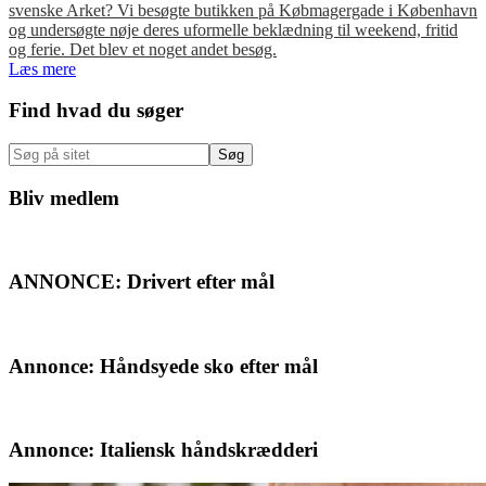
svenske Arket? Vi besøgte butikken på Købmagergade i København
og undersøgte nøje deres uformelle beklædning til weekend, fritid
og ferie. Det blev et noget andet besøg.
Læs mere
Primær
Find hvad du søger
Sidebar
Søg
på
sitet
Bliv medlem
ANNONCE: Drivert efter mål
Annonce: Håndsyede sko efter mål
Annonce: Italiensk håndskrædderi