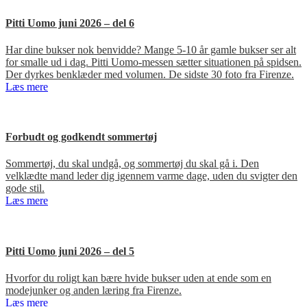
Pitti Uomo juni 2026 – del 6
Har dine bukser nok benvidde? Mange 5-10 år gamle bukser ser alt
for smalle ud i dag. Pitti Uomo-messen sætter situationen på spidsen.
Der dyrkes benklæder med volumen. De sidste 30 foto fra Firenze.
Læs mere
Forbudt og godkendt sommertøj
Sommertøj, du skal undgå, og sommertøj du skal gå i. Den
velklædte mand leder dig igennem varme dage, uden du svigter den
gode stil.
Læs mere
Pitti Uomo juni 2026 – del 5
Hvorfor du roligt kan bære hvide bukser uden at ende som en
modejunker og anden læring fra Firenze.
Læs mere