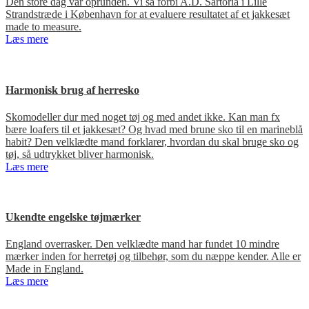
Den store dag var oprunden. Vi så forbi A.D. Sartoria i Lille
Strandstræde i København for at evaluere resultatet af et jakkesæt
made to measure.
Læs mere
Harmonisk brug af herresko
Skomodeller dur med noget tøj og med andet ikke. Kan man fx
bære loafers til et jakkesæt? Og hvad med brune sko til en marineblå
habit? Den velklædte mand forklarer, hvordan du skal bruge sko og
tøj, så udtrykket bliver harmonisk.
Læs mere
Ukendte engelske tøjmærker
England overrasker. Den velklædte mand har fundet 10 mindre
mærker inden for herretøj og tilbehør, som du næppe kender. Alle er
Made in England.
Læs mere