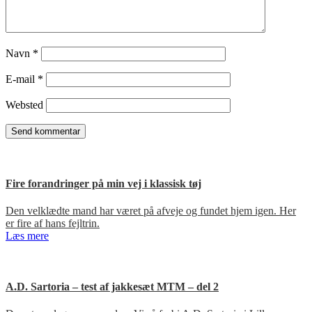
Navn
*
E-mail
*
Websted
Fire forandringer på min vej i klassisk tøj
Den velklædte mand har været på afveje og fundet hjem igen. Her
er fire af hans fejltrin.
Læs mere
A.D. Sartoria – test af jakkesæt MTM – del 2