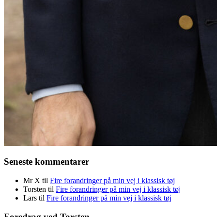
Seneste kommentarer
Mr X
til
Fire forandringer på min vej i klassisk tøj
Torsten
til
Fire forandringer på min vej i klassisk tøj
Lars
til
Fire forandringer på min vej i klassisk tøj
Foredrag ved Torsten