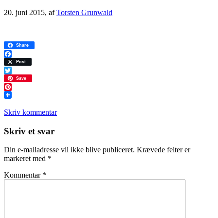
20. juni 2015
, af
Torsten Grunwald
Share
Facebook
Post
Twitter
Save
Pinterest
Skriv kommentar
Læserinteraktioner
Skriv et svar
Din e-mailadresse vil ikke blive publiceret.
Krævede felter er
markeret med
*
Kommentar
*