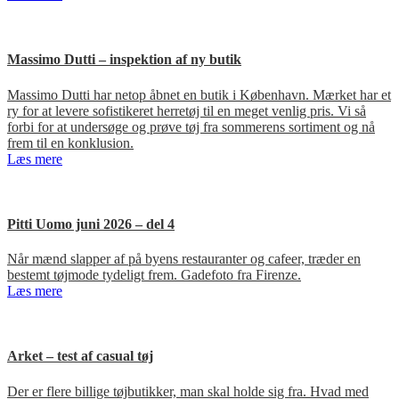
Massimo Dutti – inspektion af ny butik
Massimo Dutti har netop åbnet en butik i København. Mærket har et
ry for at levere sofistikeret herretøj til en meget venlig pris. Vi så
forbi for at undersøge og prøve tøj fra sommerens sortiment og nå
frem til en konklusion.
Læs mere
Pitti Uomo juni 2026 – del 4
Når mænd slapper af på byens restauranter og cafeer, træder en
bestemt tøjmode tydeligt frem. Gadefoto fra Firenze.
Læs mere
Arket – test af casual tøj
Der er flere billige tøjbutikker, man skal holde sig fra. Hvad med