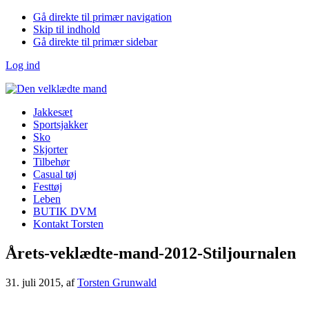
Gå direkte til primær navigation
Skip til indhold
Gå direkte til primær sidebar
Log ind
Jakkesæt
Sportsjakker
Sko
Skjorter
Tilbehør
Casual tøj
Festtøj
Leben
BUTIK DVM
Kontakt Torsten
Årets-veklædte-mand-2012-Stiljournalen
31. juli 2015
, af
Torsten Grunwald