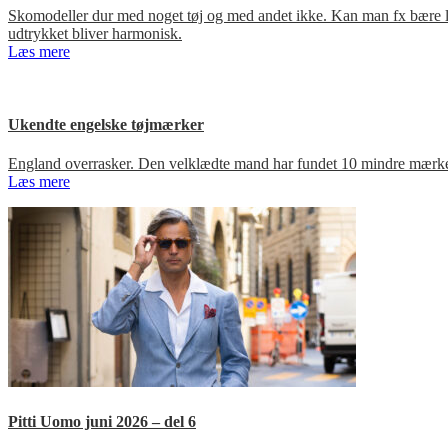
Skomodeller dur med noget tøj og med andet ikke. Kan man fx bære loa
udtrykket bliver harmonisk.
Læs mere
Ukendte engelske tøjmærker
England overrasker. Den velklædte mand har fundet 10 mindre mærker
Læs mere
Pitti Uomo juni 2026 – del 6