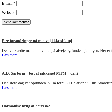
E-mail
*
Websted
Fire forandringer på min vej i klassisk tøj
Den velklædte mand har været på afveje og fundet hjem igen. Her er fir
Læs mere
A.D. Sartoria – test af jakkesæt MTM – del 2
Den store dag var oprunden. Vi så forbi A.D. Sartoria i Lille Strandst
Læs mere
Harmonisk brug af herresko