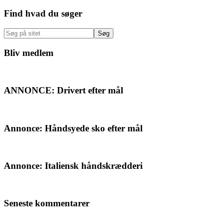
Primær
Find hvad du søger
Sidebar
Søg
på
sitet
Bliv medlem
ANNONCE: Drivert efter mål
Annonce: Håndsyede sko efter mål
Annonce: Italiensk håndskrædderi
Seneste kommentarer