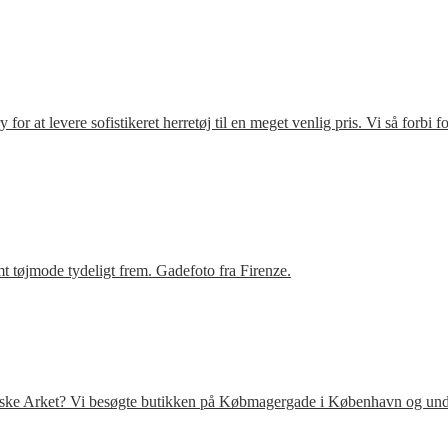
r at levere sofistikeret herretøj til en meget venlig pris. Vi så forbi 
t tøjmode tydeligt frem. Gadefoto fra Firenze.
venske Arket? Vi besøgte butikken på Købmagergade i København og under