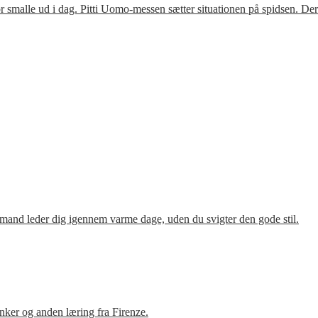
 smalle ud i dag. Pitti Uomo-messen sætter situationen på spidsen. De
mand leder dig igennem varme dage, uden du svigter den gode stil.
ker og anden læring fra Firenze.