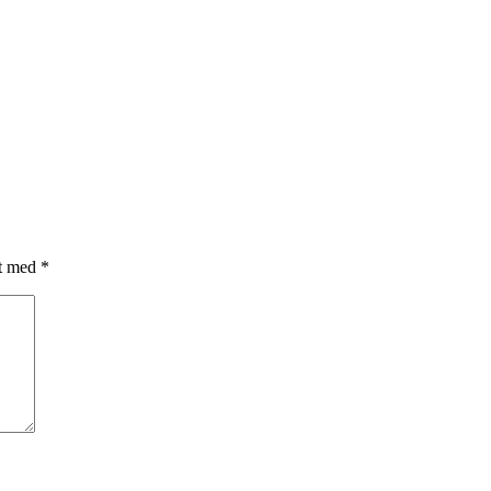
et med
*