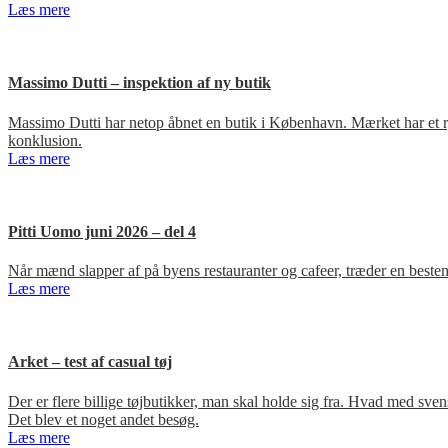
Læs mere
Massimo Dutti – inspektion af ny butik
Massimo Dutti har netop åbnet en butik i København. Mærket har et ry fo
konklusion.
Læs mere
Pitti Uomo juni 2026 – del 4
Når mænd slapper af på byens restauranter og cafeer, træder en bestem
Læs mere
Arket – test af casual tøj
Der er flere billige tøjbutikker, man skal holde sig fra. Hvad med s
Det blev et noget andet besøg.
Læs mere