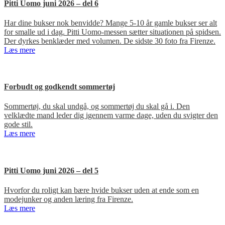
Pitti Uomo juni 2026 – del 6
Har dine bukser nok benvidde? Mange 5-10 år gamle bukser ser alt
for smalle ud i dag. Pitti Uomo-messen sætter situationen på spidsen.
Der dyrkes benklæder med volumen. De sidste 30 foto fra Firenze.
Læs mere
Forbudt og godkendt sommertøj
Sommertøj, du skal undgå, og sommertøj du skal gå i. Den
velklædte mand leder dig igennem varme dage, uden du svigter den
gode stil.
Læs mere
Pitti Uomo juni 2026 – del 5
Hvorfor du roligt kan bære hvide bukser uden at ende som en
modejunker og anden læring fra Firenze.
Læs mere