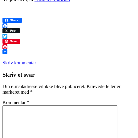
Share
Facebook
Post
Twitter
Save
Pinterest
Skriv kommentar
Læserinteraktioner
Skriv et svar
Din e-mailadresse vil ikke blive publiceret.
Krævede felter er
markeret med
*
Kommentar
*