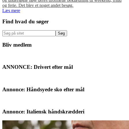
og undersøgte nøje deres uformelle beklædning til weekend, fritid
og ferie. Det blev et noget andet besøg.
Læs mere
Primær
Find hvad du søger
Sidebar
Søg
på
sitet
Bliv medlem
ANNONCE: Drivert efter mål
Annonce: Håndsyede sko efter mål
Annonce: Italiensk håndskrædderi