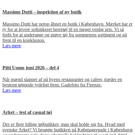
Massimo Dutti – inspektion af ny butik
Massimo Dutti har netop åbnet en butik i København. Mærket har et
ry for at levere sofistikeret herretøj til en meget venlig pris. Vi så
forbi for at undersøge og prøve tøj fra sommerens sortiment og nå
frem til en konklusion.
Læs mere
Pitti Uomo juni 2026 – del 4
Når mænd slapper af på byens restauranter og cafeer, træder en
bestemt tøjmode tydeligt frem. Gadefoto fra Firenze.
Læs mere
Arket – test af casual tøj
Der er flere billige tøjbutikker, man skal holde sig fra. Hvad med
svenske Arket? Vi besøgte butikken på Købmagergade i København