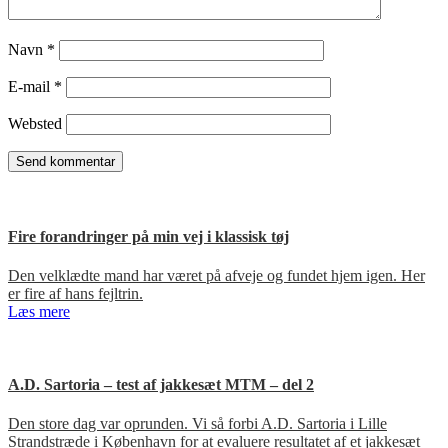
Navn
*
E-mail
*
Websted
Fire forandringer på min vej i klassisk tøj
Den velklædte mand har været på afveje og fundet hjem igen. Her
er fire af hans fejltrin.
Læs mere
A.D. Sartoria – test af jakkesæt MTM – del 2
Den store dag var oprunden. Vi så forbi A.D. Sartoria i Lille
Strandstræde i København for at evaluere resultatet af et jakkesæt