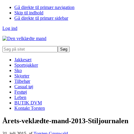
Gå direkte til primær navigation
Skip til indhold
Gå direkte til primær sidebar
Log ind
Søg
på
sitet
Jakkesæt
Sportsjakker
Sko
Skjorter
Tilbehør
Casual tøj
Festtøj
Leben
BUTIK DVM
Kontakt Torsten
Årets-veklædte-mand-2013-Stiljournalen
31. juli 2015
, af
Torsten Grunwald