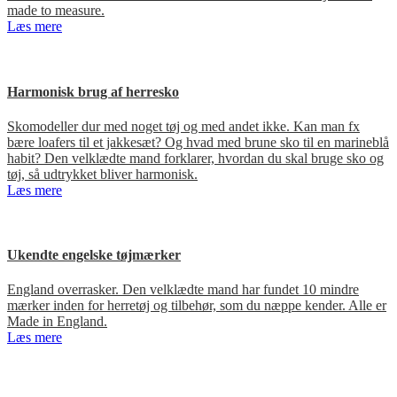
made to measure.
Læs mere
Harmonisk brug af herresko
Skomodeller dur med noget tøj og med andet ikke. Kan man fx
bære loafers til et jakkesæt? Og hvad med brune sko til en marineblå
habit? Den velklædte mand forklarer, hvordan du skal bruge sko og
tøj, så udtrykket bliver harmonisk.
Læs mere
Ukendte engelske tøjmærker
England overrasker. Den velklædte mand har fundet 10 mindre
mærker inden for herretøj og tilbehør, som du næppe kender. Alle er
Made in England.
Læs mere