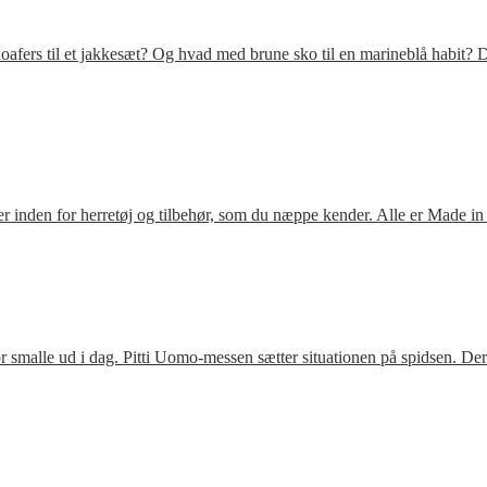
fers til et jakkesæt? Og hvad med brune sko til en marineblå habit? D
 inden for herretøj og tilbehør, som du næppe kender. Alle er Made in
 smalle ud i dag. Pitti Uomo-messen sætter situationen på spidsen. De