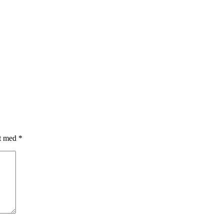
et med
*