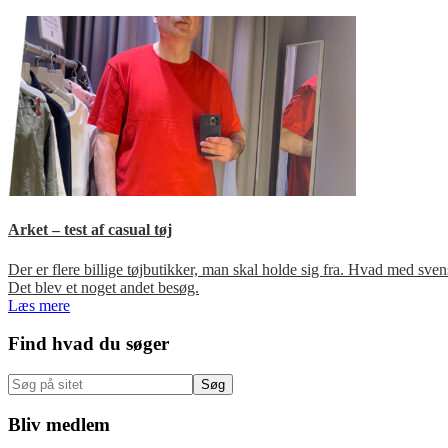
Arket – test af casual tøj
Der er flere billige tøjbutikker, man skal holde sig fra. Hvad med s
Det blev et noget andet besøg.
Læs mere
Primær
Find hvad du søger
Sidebar
Søg
på
sitet
Bliv medlem