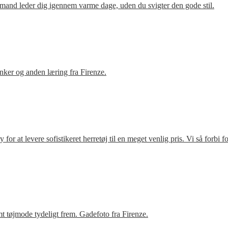
mand leder dig igennem varme dage, uden du svigter den gode stil.
ker og anden læring fra Firenze.
r at levere sofistikeret herretøj til en meget venlig pris. Vi så forbi 
t tøjmode tydeligt frem. Gadefoto fra Firenze.