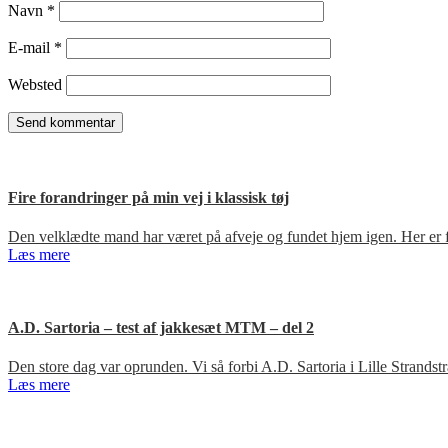
Navn
*
E-mail
*
Websted
Fire forandringer på min vej i klassisk tøj
Den velklædte mand har været på afveje og fundet hjem igen. Her er fir
Læs mere
A.D. Sartoria – test af jakkesæt MTM – del 2
Den store dag var oprunden. Vi så forbi A.D. Sartoria i Lille Strandst
Læs mere