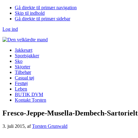
Gå direkte til primær navigation
Skip til indhold
Gå direkte til primær sidebar
Log ind
Jakkesæt
Sportsjakker
Sko
Skjorter
Tilbehør
Casual tøj
Festtøj
Leben
BUTIK DVM
Kontakt Torsten
Fresco-Jeppe-Musella-Dembech-Sartorielt
3. juli 2015
, af
Torsten Grunwald