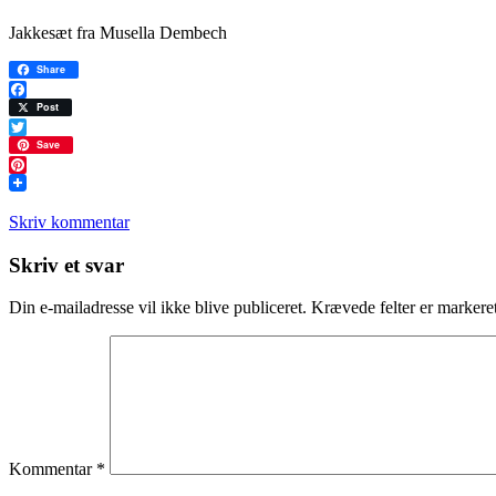
Jakkesæt fra Musella Dembech
Share
Facebook
Post
Twitter
Save
Pinterest
Skriv kommentar
Læserinteraktioner
Skriv et svar
Din e-mailadresse vil ikke blive publiceret.
Krævede felter er marker
Kommentar
*