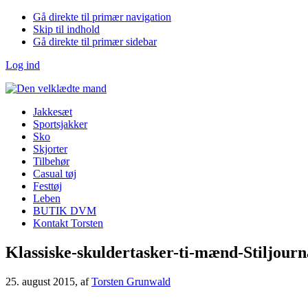
Gå direkte til primær navigation
Skip til indhold
Gå direkte til primær sidebar
Log ind
Jakkesæt
Sportsjakker
Sko
Skjorter
Tilbehør
Casual tøj
Festtøj
Leben
BUTIK DVM
Kontakt Torsten
Klassiske-skuldertasker-ti-mænd-Stiljourn
25. august 2015
, af
Torsten Grunwald