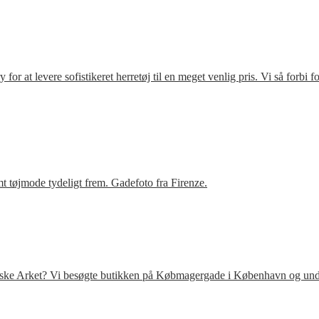
r at levere sofistikeret herretøj til en meget venlig pris. Vi så forbi 
t tøjmode tydeligt frem. Gadefoto fra Firenze.
venske Arket? Vi besøgte butikken på Købmagergade i København og under