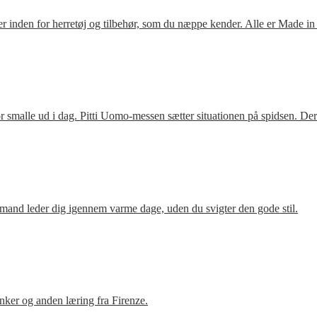
 inden for herretøj og tilbehør, som du næppe kender. Alle er Made in
 smalle ud i dag. Pitti Uomo-messen sætter situationen på spidsen. De
mand leder dig igennem varme dage, uden du svigter den gode stil.
ker og anden læring fra Firenze.