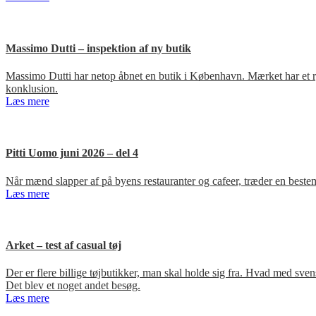
Massimo Dutti – inspektion af ny butik
Massimo Dutti har netop åbnet en butik i København. Mærket har et ry fo
konklusion.
Læs mere
Pitti Uomo juni 2026 – del 4
Når mænd slapper af på byens restauranter og cafeer, træder en bestem
Læs mere
Arket – test af casual tøj
Der er flere billige tøjbutikker, man skal holde sig fra. Hvad med s
Det blev et noget andet besøg.
Læs mere