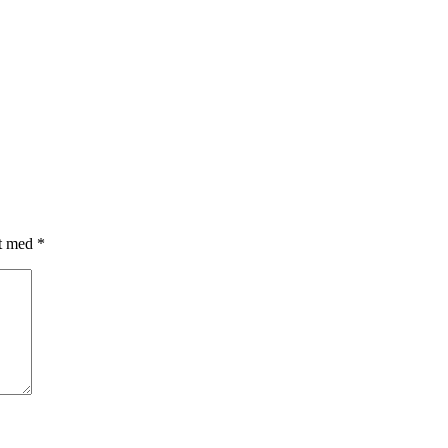
et med
*