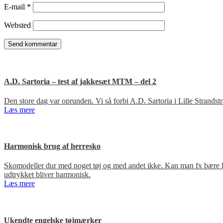
E-mail
*
Websted
A.D. Sartoria – test af jakkesæt MTM – del 2
Den store dag var oprunden. Vi så forbi A.D. Sartoria i Lille Strandst
Læs mere
Harmonisk brug af herresko
Skomodeller dur med noget tøj og med andet ikke. Kan man fx bære loa
udtrykket bliver harmonisk.
Læs mere
Ukendte engelske tøjmærker