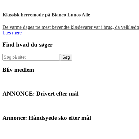
Klassisk herremode på Bianco Lunos Allé
De varme dages tre mest bevendte klædevarer var i brug, da velklæd
Læs mere
Primær
Find hvad du søger
Sidebar
Søg
på
sitet
Bliv medlem
ANNONCE: Drivert efter mål
Annonce: Håndsyede sko efter mål