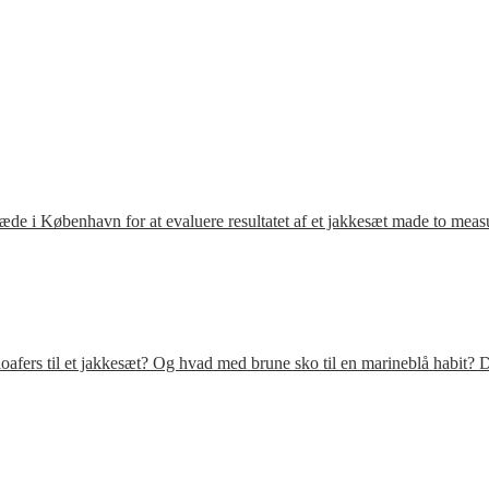
ræde i København for at evaluere resultatet af et jakkesæt made to meas
fers til et jakkesæt? Og hvad med brune sko til en marineblå habit? D