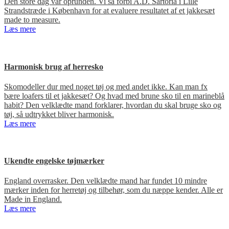
Den store dag var oprunden. Vi så forbi A.D. Sartoria i Lille
Strandstræde i København for at evaluere resultatet af et jakkesæt
made to measure.
Læs mere
Harmonisk brug af herresko
Skomodeller dur med noget tøj og med andet ikke. Kan man fx
bære loafers til et jakkesæt? Og hvad med brune sko til en marineblå
habit? Den velklædte mand forklarer, hvordan du skal bruge sko og
tøj, så udtrykket bliver harmonisk.
Læs mere
Ukendte engelske tøjmærker
England overrasker. Den velklædte mand har fundet 10 mindre
mærker inden for herretøj og tilbehør, som du næppe kender. Alle er
Made in England.
Læs mere