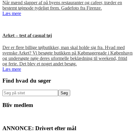
Når mænd slapper af på byens restauranter og cafeer, træder en
bestemt tøjmode tydeligt frem. Gadefoto fra Firenze.
Læs mere
Arket – test af casual tøj
Der er flere billige tøjbutikker, man skal holde sig fra. Hvad med
svenske Arket? Vi besøgte butikken på Købmagergade i København
og undersøgte nøje deres uformelle beklædning til weekend, fritid
og ferie. Det blev et noget andet besøg.
Læs mere
Primær
Find hvad du søger
Sidebar
Søg
på
sitet
Bliv medlem
ANNONCE: Drivert efter mål