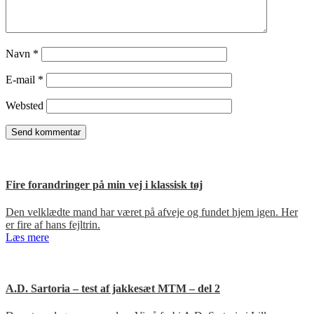
Navn
*
E-mail
*
Websted
Fire forandringer på min vej i klassisk tøj
Den velklædte mand har været på afveje og fundet hjem igen. Her
er fire af hans fejltrin.
Læs mere
A.D. Sartoria – test af jakkesæt MTM – del 2