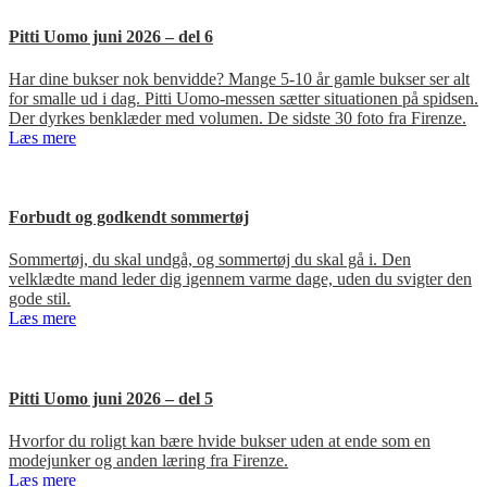
Pitti Uomo juni 2026 – del 6
Har dine bukser nok benvidde? Mange 5-10 år gamle bukser ser alt
for smalle ud i dag. Pitti Uomo-messen sætter situationen på spidsen.
Der dyrkes benklæder med volumen. De sidste 30 foto fra Firenze.
Læs mere
Forbudt og godkendt sommertøj
Sommertøj, du skal undgå, og sommertøj du skal gå i. Den
velklædte mand leder dig igennem varme dage, uden du svigter den
gode stil.
Læs mere
Pitti Uomo juni 2026 – del 5
Hvorfor du roligt kan bære hvide bukser uden at ende som en
modejunker og anden læring fra Firenze.
Læs mere