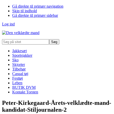
Gå direkte til primær navigation
Skip til indhold
Gå direkte til primær sidebar
Log ind
Søg
på
sitet
Jakkesæt
Sportsjakker
Sko
Skjorter
Tilbehør
Casual tøj
Festtøj
Leben
BUTIK DVM
Kontakt Torsten
Peter-Kirkegaard-Årets-velklædte-mand-
kandidat-Stiljournalen-2