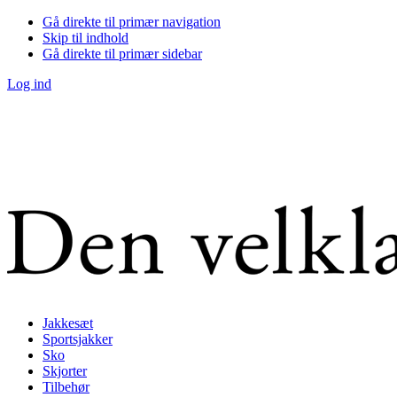
Gå direkte til primær navigation
Skip til indhold
Gå direkte til primær sidebar
Log ind
Jakkesæt
Sportsjakker
Sko
Skjorter
Tilbehør