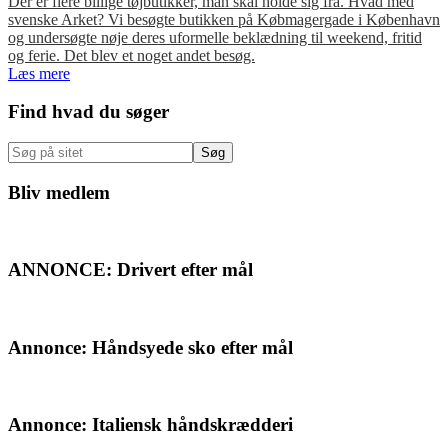
Der er flere billige tøjbutikker, man skal holde sig fra. Hvad med
svenske Arket? Vi besøgte butikken på Købmagergade i København
og undersøgte nøje deres uformelle beklædning til weekend, fritid
og ferie. Det blev et noget andet besøg.
Læs mere
Primær
Find hvad du søger
Sidebar
Søg
på
sitet
Bliv medlem
ANNONCE: Drivert efter mål
Annonce: Håndsyede sko efter mål
Annonce: Italiensk håndskrædderi