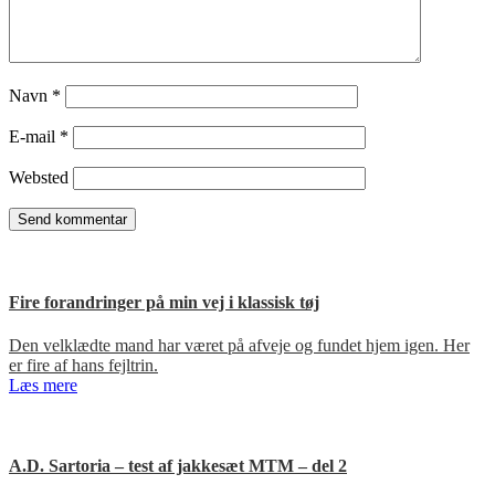
Navn
*
E-mail
*
Websted
Fire forandringer på min vej i klassisk tøj
Den velklædte mand har været på afveje og fundet hjem igen. Her
er fire af hans fejltrin.
Læs mere
A.D. Sartoria – test af jakkesæt MTM – del 2