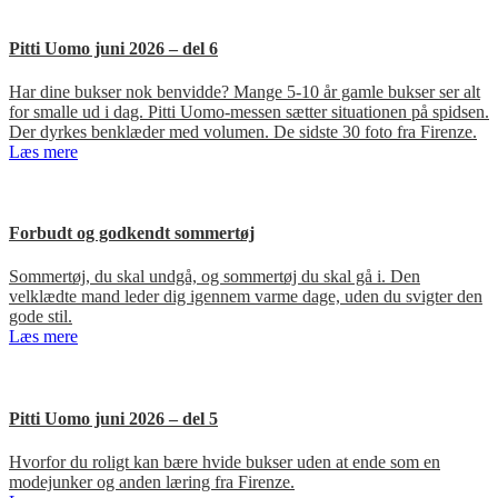
Pitti Uomo juni 2026 – del 6
Har dine bukser nok benvidde? Mange 5-10 år gamle bukser ser alt
for smalle ud i dag. Pitti Uomo-messen sætter situationen på spidsen.
Der dyrkes benklæder med volumen. De sidste 30 foto fra Firenze.
Læs mere
Forbudt og godkendt sommertøj
Sommertøj, du skal undgå, og sommertøj du skal gå i. Den
velklædte mand leder dig igennem varme dage, uden du svigter den
gode stil.
Læs mere
Pitti Uomo juni 2026 – del 5
Hvorfor du roligt kan bære hvide bukser uden at ende som en
modejunker og anden læring fra Firenze.