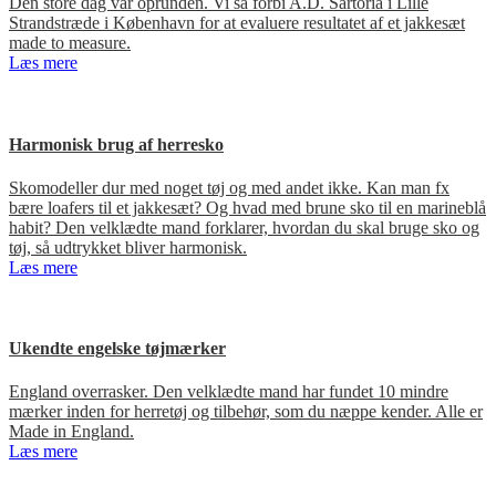
Den store dag var oprunden. Vi så forbi A.D. Sartoria i Lille
Strandstræde i København for at evaluere resultatet af et jakkesæt
made to measure.
Læs mere
Harmonisk brug af herresko
Skomodeller dur med noget tøj og med andet ikke. Kan man fx
bære loafers til et jakkesæt? Og hvad med brune sko til en marineblå
habit? Den velklædte mand forklarer, hvordan du skal bruge sko og
tøj, så udtrykket bliver harmonisk.
Læs mere
Ukendte engelske tøjmærker
England overrasker. Den velklædte mand har fundet 10 mindre
mærker inden for herretøj og tilbehør, som du næppe kender. Alle er
Made in England.
Læs mere