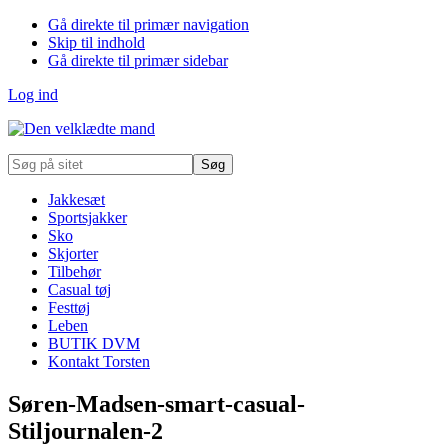
Gå direkte til primær navigation
Skip til indhold
Gå direkte til primær sidebar
Log ind
Søg
på
sitet
Jakkesæt
Sportsjakker
Sko
Skjorter
Tilbehør
Casual tøj
Festtøj
Leben
BUTIK DVM
Kontakt Torsten
Søren-Madsen-smart-casual-
Stiljournalen-2