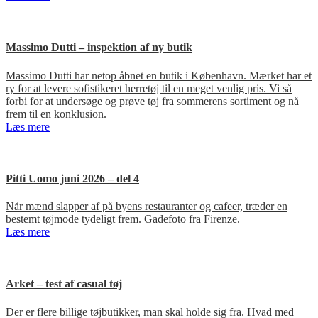
Massimo Dutti – inspektion af ny butik
Massimo Dutti har netop åbnet en butik i København. Mærket har et
ry for at levere sofistikeret herretøj til en meget venlig pris. Vi så
forbi for at undersøge og prøve tøj fra sommerens sortiment og nå
frem til en konklusion.
Læs mere
Pitti Uomo juni 2026 – del 4
Når mænd slapper af på byens restauranter og cafeer, træder en
bestemt tøjmode tydeligt frem. Gadefoto fra Firenze.
Læs mere
Arket – test af casual tøj
Der er flere billige tøjbutikker, man skal holde sig fra. Hvad med