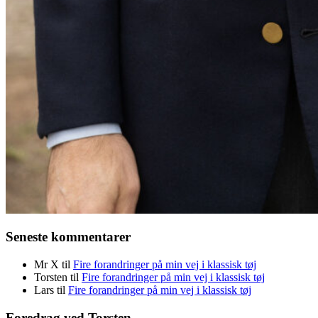
Seneste kommentarer
Mr X
til
Fire forandringer på min vej i klassisk tøj
Torsten
til
Fire forandringer på min vej i klassisk tøj
Lars
til
Fire forandringer på min vej i klassisk tøj
Foredrag ved Torsten