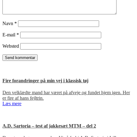
Navn
*
E-mail
*
Websted
Fire forandringer på min vej i klassisk tøj
Den velklædte mand har været på afveje og fundet hjem igen. Her
er fire af hans fejltrin.
Læs mere
A.D. Sartoria – test af jakkesæt MTM – del 2