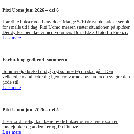
Pitti Uomo juni 2026 – del 6
Har dine bukser nok benvidde? Mange 5-10 år gamle bukser ser alt
for smalle ud i dag. Pitti Uomo-messen sætter situationen på spidsen.
Der dyrkes benklæder med volumen. De sidste 30 foto fra Firenze.
Læs mere
Forbudt og godkendt sommertøj
Sommertøj, du skal undgå, og sommertøj du skal gå i. Den
velklædte mand leder dig igennem varme dage, uden du svigter den
gode stil.
Læs mere
Pitti Uomo juni 2026 – del 5
Hvorfor du roligt kan bære hvide bukser uden at ende som en
modejunker og anden læring fra Firenze.
Læs mere