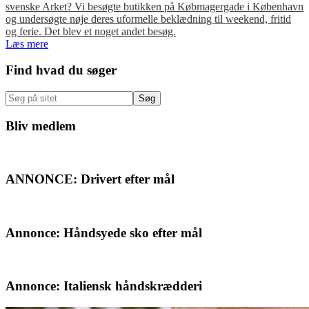
svenske Arket? Vi besøgte butikken på Købmagergade i København
og undersøgte nøje deres uformelle beklædning til weekend, fritid
og ferie. Det blev et noget andet besøg.
Læs mere
Primær
Find hvad du søger
Sidebar
Søg
på
sitet
Bliv medlem
ANNONCE: Drivert efter mål
Annonce: Håndsyede sko efter mål
Annonce: Italiensk håndskrædderi