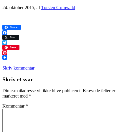
24. oktober 2015
, af
Torsten Grunwald
Share
Facebook
Post
Twitter
Save
Pinterest
Skriv kommentar
Læserinteraktioner
Skriv et svar
Din e-mailadresse vil ikke blive publiceret.
Krævede felter er
markeret med
*
Kommentar
*