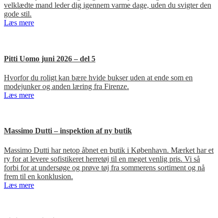
velklædte mand leder dig igennem varme dage, uden du svigter den
gode stil.
Læs mere
Pitti Uomo juni 2026 – del 5
Hvorfor du roligt kan bære hvide bukser uden at ende som en
modejunker og anden læring fra Firenze.
Læs mere
Massimo Dutti – inspektion af ny butik
Massimo Dutti har netop åbnet en butik i København. Mærket har et
ry for at levere sofistikeret herretøj til en meget venlig pris. Vi så
forbi for at undersøge og prøve tøj fra sommerens sortiment og nå
frem til en konklusion.
Læs mere