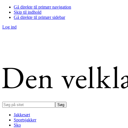
Gå direkte til primær navigation
Skip til indhold
Gå direkte til primær sidebar
Log ind
Søg
på
sitet
Jakkesæt
Sportsjakker
Sko