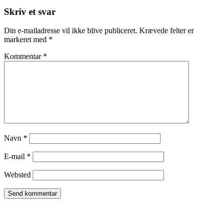
Læserinteraktioner
Skriv et svar
Din e-mailadresse vil ikke blive publiceret.
Krævede felter er
markeret med
*
Kommentar
*
Navn
*
E-mail
*
Websted