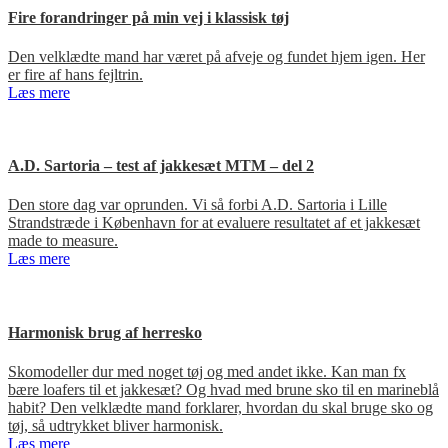
Fire forandringer på min vej i klassisk tøj
Den velklædte mand har været på afveje og fundet hjem igen. Her
er fire af hans fejltrin.
Læs mere
A.D. Sartoria – test af jakkesæt MTM – del 2
Den store dag var oprunden. Vi så forbi A.D. Sartoria i Lille
Strandstræde i København for at evaluere resultatet af et jakkesæt
made to measure.
Læs mere
Harmonisk brug af herresko
Skomodeller dur med noget tøj og med andet ikke. Kan man fx
bære loafers til et jakkesæt? Og hvad med brune sko til en marineblå
habit? Den velklædte mand forklarer, hvordan du skal bruge sko og
tøj, så udtrykket bliver harmonisk.
Læs mere