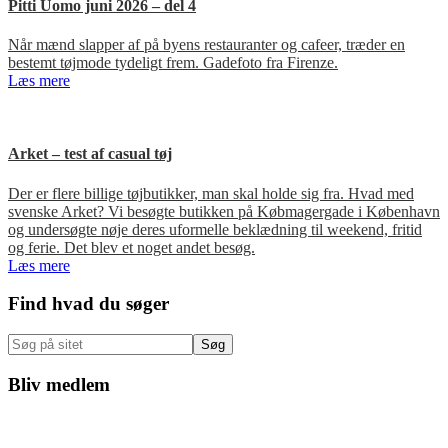
Pitti Uomo juni 2026 – del 4
Når mænd slapper af på byens restauranter og cafeer, træder en
bestemt tøjmode tydeligt frem. Gadefoto fra Firenze.
Læs mere
Arket – test af casual tøj
Der er flere billige tøjbutikker, man skal holde sig fra. Hvad med
svenske Arket? Vi besøgte butikken på Købmagergade i København
og undersøgte nøje deres uformelle beklædning til weekend, fritid
og ferie. Det blev et noget andet besøg.
Læs mere
Primær
Find hvad du søger
Sidebar
Søg
på
sitet
Bliv medlem