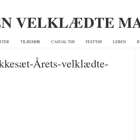
RTER
TILBEHØR
CASUAL TØJ
FESTTØJ
LEBEN
B
kkesæt-Årets-velklædte-
S