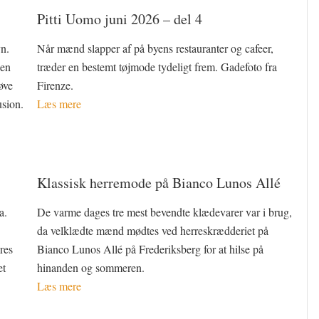
Pitti Uomo juni 2026 – del 4
n.
Når mænd slapper af på byens restauranter og cafeer,
 en
træder en bestemt tøjmode tydeligt frem. Gadefoto fra
øve
Firenze.
usion.
Læs mere
Klassisk herremode på Bianco Lunos Allé
a.
De varme dages tre mest bevendte klædevarer var i brug,
da velklædte mænd mødtes ved herreskrædderiet på
res
Bianco Lunos Allé på Frederiksberg for at hilse på
et
hinanden og sommeren.
Læs mere