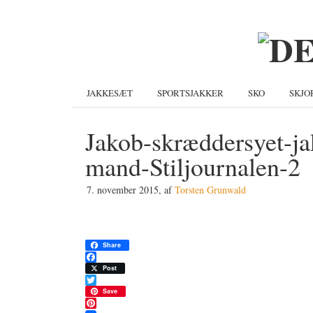
Gå
Skip
Gå
direkte
til
direkte
til
indhold
til
primær
primær
navigation
sidebar
JAKKESÆT
SPORTSJAKKER
SKO
SKJO
Jakob-skræddersyet-ja
mand-Stiljournalen-2
7. november 2015
, af
Torsten Grunwald
Share
Facebook
Post
Twitter
Save