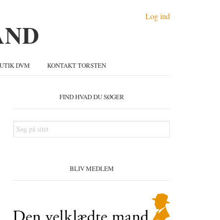
Log ind
UTIK DVM
KONTAKT TORSTEN
Primær
idebar
FIND HVAD DU SØGER
Søg
på
sitet
BLIV MEDLEM