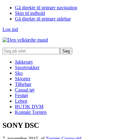
Gå direkte til primær navigation
Skip til indhold
Gå direkte til primær sidebar
Log ind
Søg
på
sitet
Jakkesæt
Sportsjakker
Sko
Skjorter
Tilbehør
Casual tøj
Festtøj
Leben
BUTIK DVM
Kontakt Torsten
SONY DSC
7. november 2015
, af
Torsten Grunwald