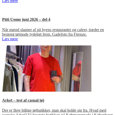
Læs mere
Pitti Uomo juni 2026 – del 4
Når mænd slapper af på byens restauranter og cafeer, træder en
bestemt tøjmode tydeligt frem. Gadefoto fra Firenze.
Læs mere
Arket – test af casual tøj
Der er flere billige tøjbutikker, man skal holde sig fra. Hvad med
svenske Arket? Vi besøgte butikken på Købmagergade i København