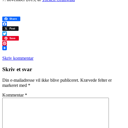
Share
Facebook
Post
Twitter
Save
Pinterest
Skriv kommentar
Læserinteraktioner
Skriv et svar
Din e-mailadresse vil ikke blive publiceret.
Krævede felter er
markeret med
*
Kommentar
*