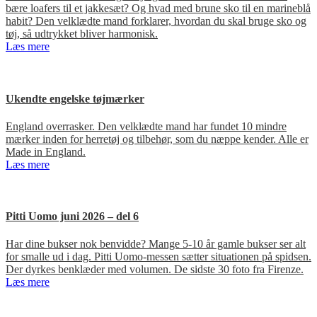
bære loafers til et jakkesæt? Og hvad med brune sko til en marineblå
habit? Den velklædte mand forklarer, hvordan du skal bruge sko og
tøj, så udtrykket bliver harmonisk.
Læs mere
Ukendte engelske tøjmærker
England overrasker. Den velklædte mand har fundet 10 mindre
mærker inden for herretøj og tilbehør, som du næppe kender. Alle er
Made in England.
Læs mere
Pitti Uomo juni 2026 – del 6
Har dine bukser nok benvidde? Mange 5-10 år gamle bukser ser alt
for smalle ud i dag. Pitti Uomo-messen sætter situationen på spidsen.
Der dyrkes benklæder med volumen. De sidste 30 foto fra Firenze.
Læs mere