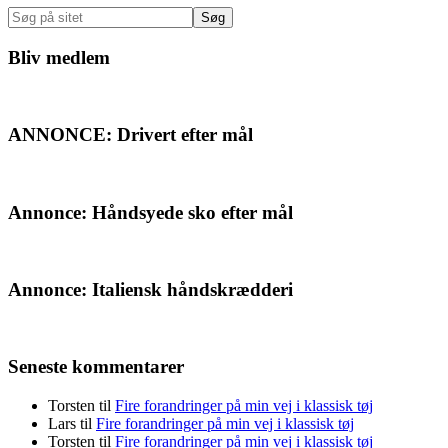
Sidebar
Søg
på
sitet
Bliv medlem
ANNONCE: Drivert efter mål
Annonce: Håndsyede sko efter mål
Annonce: Italiensk håndskrædderi
Seneste kommentarer
Torsten
til
Fire forandringer på min vej i klassisk tøj
Lars
til
Fire forandringer på min vej i klassisk tøj
Torsten
til
Fire forandringer på min vej i klassisk tøj