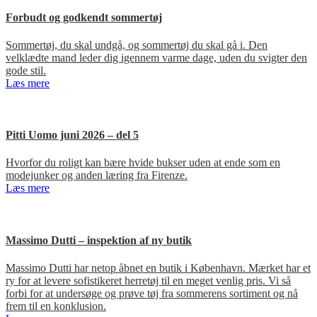
Forbudt og godkendt sommertøj
Sommertøj, du skal undgå, og sommertøj du skal gå i. Den
velklædte mand leder dig igennem varme dage, uden du svigter den
gode stil.
Læs mere
Pitti Uomo juni 2026 – del 5
Hvorfor du roligt kan bære hvide bukser uden at ende som en
modejunker og anden læring fra Firenze.
Læs mere
Massimo Dutti – inspektion af ny butik
Massimo Dutti har netop åbnet en butik i København. Mærket har et
ry for at levere sofistikeret herretøj til en meget venlig pris. Vi så
forbi for at undersøge og prøve tøj fra sommerens sortiment og nå
frem til en konklusion.