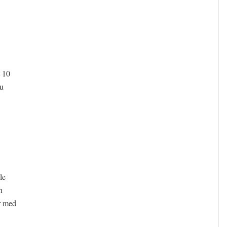
t 10
du
le
n
r med