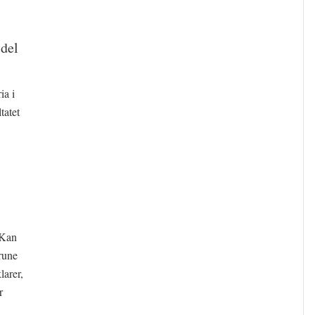
 del
ia i
tatet
 Kan
rune
larer,
r