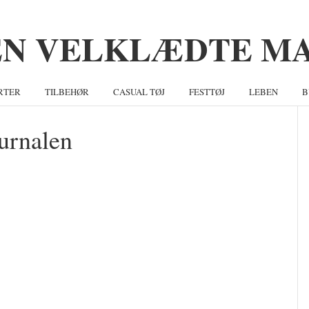
RTER
TILBEHØR
CASUAL TØJ
FESTTØJ
LEBEN
B
ournalen
S