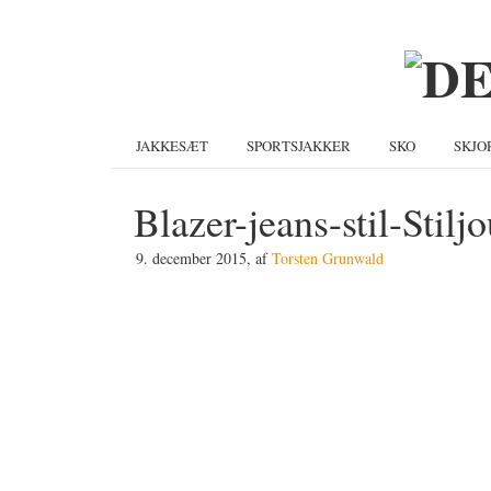
Gå
Skip
Gå
direkte
til
direkte
til
indhold
til
primær
primær
navigation
sidebar
JAKKESÆT
SPORTSJAKKER
SKO
SKJO
Blazer-jeans-stil-Stilj
9. december 2015
, af
Torsten Grunwald