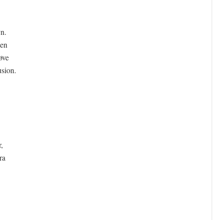
n.
 en
øve
usion.
,
ra