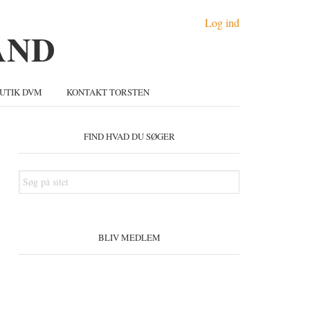
Log ind
UTIK DVM
KONTAKT TORSTEN
Primær
idebar
FIND HVAD DU SØGER
Søg
på
sitet
BLIV MEDLEM