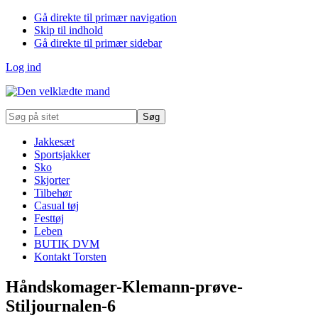
Gå direkte til primær navigation
Skip til indhold
Gå direkte til primær sidebar
Log ind
Søg
på
sitet
Jakkesæt
Sportsjakker
Sko
Skjorter
Tilbehør
Casual tøj
Festtøj
Leben
BUTIK DVM
Kontakt Torsten
Håndskomager-Klemann-prøve-
Stiljournalen-6