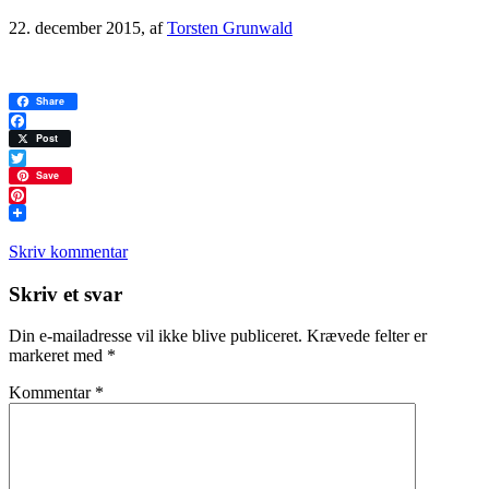
22. december 2015
, af
Torsten Grunwald
Share
Facebook
Post
Twitter
Save
Pinterest
Skriv kommentar
Læserinteraktioner
Skriv et svar
Din e-mailadresse vil ikke blive publiceret.
Krævede felter er
markeret med
*
Kommentar
*