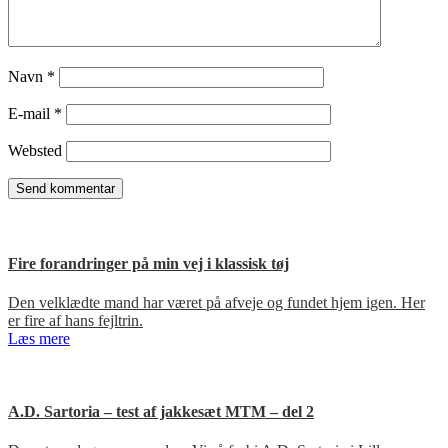
Navn
*
E-mail
*
Websted
Fire forandringer på min vej i klassisk tøj
Den velklædte mand har været på afveje og fundet hjem igen. Her
er fire af hans fejltrin.
Læs mere
A.D. Sartoria – test af jakkesæt MTM – del 2