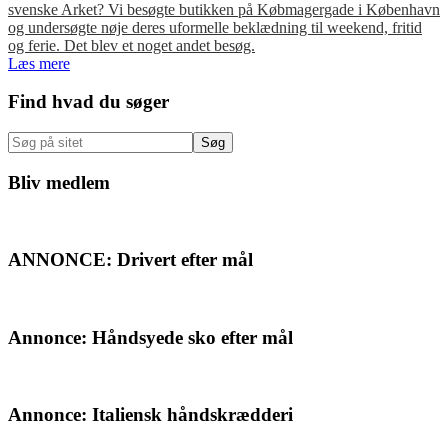
svenske Arket? Vi besøgte butikken på Købmagergade i København
og undersøgte nøje deres uformelle beklædning til weekend, fritid
og ferie. Det blev et noget andet besøg.
Læs mere
Primær
Find hvad du søger
Sidebar
Søg
på
sitet
Bliv medlem
ANNONCE: Drivert efter mål
Annonce: Håndsyede sko efter mål
Annonce: Italiensk håndskrædderi