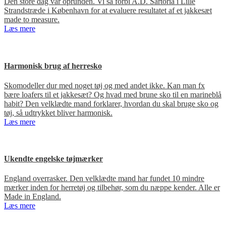
Den store dag var oprunden. Vi så forbi A.D. Sartoria i Lille
Strandstræde i København for at evaluere resultatet af et jakkesæt
made to measure.
Læs mere
Harmonisk brug af herresko
Skomodeller dur med noget tøj og med andet ikke. Kan man fx
bære loafers til et jakkesæt? Og hvad med brune sko til en marineblå
habit? Den velklædte mand forklarer, hvordan du skal bruge sko og
tøj, så udtrykket bliver harmonisk.
Læs mere
Ukendte engelske tøjmærker
England overrasker. Den velklædte mand har fundet 10 mindre
mærker inden for herretøj og tilbehør, som du næppe kender. Alle er
Made in England.
Læs mere