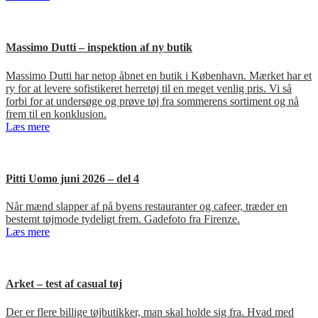
Massimo Dutti – inspektion af ny butik
Massimo Dutti har netop åbnet en butik i København. Mærket har et
ry for at levere sofistikeret herretøj til en meget venlig pris. Vi så
forbi for at undersøge og prøve tøj fra sommerens sortiment og nå
frem til en konklusion.
Læs mere
Pitti Uomo juni 2026 – del 4
Når mænd slapper af på byens restauranter og cafeer, træder en
bestemt tøjmode tydeligt frem. Gadefoto fra Firenze.
Læs mere
Arket – test af casual tøj
Der er flere billige tøjbutikker, man skal holde sig fra. Hvad med