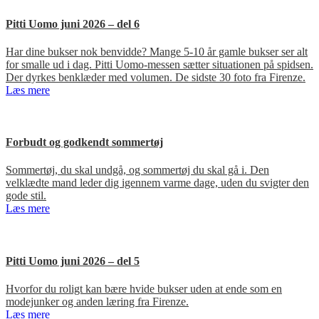
Pitti Uomo juni 2026 – del 6
Har dine bukser nok benvidde? Mange 5-10 år gamle bukser ser alt
for smalle ud i dag. Pitti Uomo-messen sætter situationen på spidsen.
Der dyrkes benklæder med volumen. De sidste 30 foto fra Firenze.
Læs mere
Forbudt og godkendt sommertøj
Sommertøj, du skal undgå, og sommertøj du skal gå i. Den
velklædte mand leder dig igennem varme dage, uden du svigter den
gode stil.
Læs mere
Pitti Uomo juni 2026 – del 5
Hvorfor du roligt kan bære hvide bukser uden at ende som en
modejunker og anden læring fra Firenze.
Læs mere