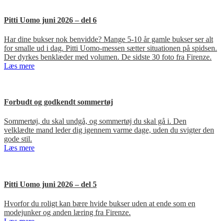
Pitti Uomo juni 2026 – del 6
Har dine bukser nok benvidde? Mange 5-10 år gamle bukser ser alt
for smalle ud i dag. Pitti Uomo-messen sætter situationen på spidsen.
Der dyrkes benklæder med volumen. De sidste 30 foto fra Firenze.
Læs mere
Forbudt og godkendt sommertøj
Sommertøj, du skal undgå, og sommertøj du skal gå i. Den
velklædte mand leder dig igennem varme dage, uden du svigter den
gode stil.
Læs mere
Pitti Uomo juni 2026 – del 5
Hvorfor du roligt kan bære hvide bukser uden at ende som en
modejunker og anden læring fra Firenze.