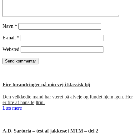
Navn
*
E-mail
*
Websted
Fire forandringer på min vej i klassisk tøj
Den velklædte mand har været på afveje og fundet hjem igen. Her
er fire af hans fejltrin.
Læs mere
A.D. Sartoria – test af jakkesæt MTM – del 2