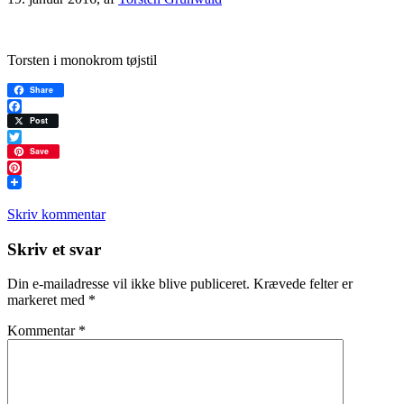
Torsten i monokrom tøjstil
Share
Facebook
Post
Twitter
Save
Pinterest
Skriv kommentar
Læserinteraktioner
Skriv et svar
Din e-mailadresse vil ikke blive publiceret.
Krævede felter er
markeret med
*
Kommentar
*