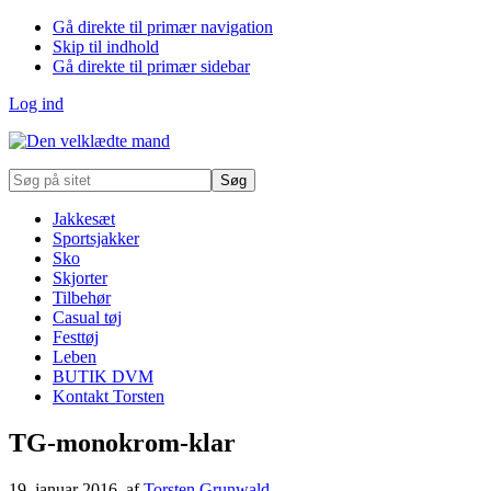
Gå direkte til primær navigation
Skip til indhold
Gå direkte til primær sidebar
Log ind
Søg
på
sitet
Jakkesæt
Sportsjakker
Sko
Skjorter
Tilbehør
Casual tøj
Festtøj
Leben
BUTIK DVM
Kontakt Torsten
TG-monokrom-klar
19. januar 2016
, af
Torsten Grunwald