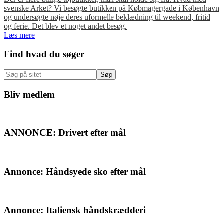
svenske Arket? Vi besøgte butikken på Købmagergade i København
og undersøgte nøje deres uformelle beklædning til weekend, fritid
og ferie. Det blev et noget andet besøg.
Læs mere
Primær
Find hvad du søger
Sidebar
Søg
på
sitet
Bliv medlem
ANNONCE: Drivert efter mål
Annonce: Håndsyede sko efter mål
Annonce: Italiensk håndskrædderi