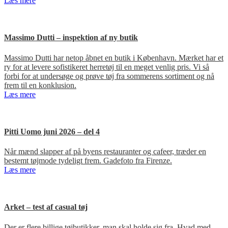
Læs mere
Massimo Dutti – inspektion af ny butik
Massimo Dutti har netop åbnet en butik i København. Mærket har et
ry for at levere sofistikeret herretøj til en meget venlig pris. Vi så
forbi for at undersøge og prøve tøj fra sommerens sortiment og nå
frem til en konklusion.
Læs mere
Pitti Uomo juni 2026 – del 4
Når mænd slapper af på byens restauranter og cafeer, træder en
bestemt tøjmode tydeligt frem. Gadefoto fra Firenze.
Læs mere
Arket – test af casual tøj
Der er flere billige tøjbutikker, man skal holde sig fra. Hvad med