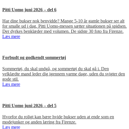
Pitti Uomo juni 2026 – del 6
Har dine bukser nok benvidde? Mange 5-10 år gamle bukser ser alt
for smalle ud i dag. Pitti Uomo-messen sætter situationen på spidsen.
Der dyrkes benklæder med volumen. De sidste 30 foto fra Firenze.
Læs mere
Forbudt og godkendt sommertøj
Sommertøj, du skal undgå, og sommertøj du skal gå i. Den
velklædte mand leder dig igennem varme dage, uden du svigter den
gode stil.
Læs mere
Pitti Uomo juni 2026 – del 5
Hvorfor du roligt kan bære hvide bukser uden at ende som en
modejunker og anden læring fra Firenze.
Læs mere