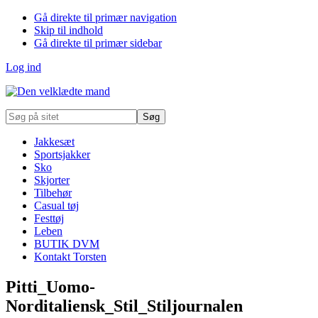
Gå direkte til primær navigation
Skip til indhold
Gå direkte til primær sidebar
Log ind
Søg
på
sitet
Jakkesæt
Sportsjakker
Sko
Skjorter
Tilbehør
Casual tøj
Festtøj
Leben
BUTIK DVM
Kontakt Torsten
Pitti_Uomo-
Norditaliensk_Stil_Stiljournalen