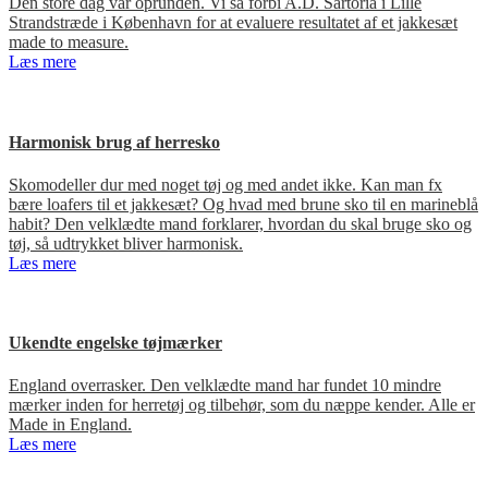
Den store dag var oprunden. Vi så forbi A.D. Sartoria i Lille
Strandstræde i København for at evaluere resultatet af et jakkesæt
made to measure.
Læs mere
Harmonisk brug af herresko
Skomodeller dur med noget tøj og med andet ikke. Kan man fx
bære loafers til et jakkesæt? Og hvad med brune sko til en marineblå
habit? Den velklædte mand forklarer, hvordan du skal bruge sko og
tøj, så udtrykket bliver harmonisk.
Læs mere
Ukendte engelske tøjmærker
England overrasker. Den velklædte mand har fundet 10 mindre
mærker inden for herretøj og tilbehør, som du næppe kender. Alle er
Made in England.
Læs mere