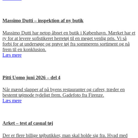
Massimo Dutti – inspektion af ny butik
Massimo Dutti har netop åbnet en butik i København. Mærket har et
ry for at levere sofistikeret herretøj til en meget venlig pris. Vi så
forbi for at undersøge og prøve tøj fra sommerens sortiment og nå
frem til en konklusion.
Læs mere
Pitti Uomo juni 2026 – del 4
Når mænd slapper af på byens restauranter og cafeer, træder en
bestemt tøjmode tydeligt frem. Gadefoto fra Firenze.
Læs mere
Arket – test af casual tøj
Der er flere billige tøjbutikker, man skal holde sig fra. Hvad med