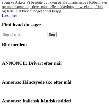
svenske Arket? Vi besøgte butikken på Købmagergade i København
og undersøgte nøje deres uformelle beklædning til weekend, fritid
og ferie. Det blev et noget andet besøg.
Læs mere
Primær
Find hvad du søger
Sidebar
Søg
på
sitet
Bliv medlem
ANNONCE: Drivert efter mål
Annonce: Håndsyede sko efter mål
Annonce: Italiensk håndskrædderi