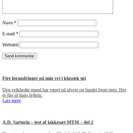
Navn
*
E-mail
*
Websted
Fire forandringer på min vej i klassisk tøj
Den velklædte mand har været på afveje og fundet hjem igen. Her
er fire af hans fejltrin.
Læs mere
A.D. Sartoria – test af jakkesæt MTM – del 2