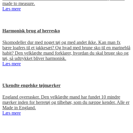
made to measure.
Læs mere
Harmonisk brug af herresko
Skomodeller dur med noget tøj og med andet ikke. Kan man fx
bære loafers til et jakkesæt? Og hvad med brune sko til en marineblå
habit? Den velklædte mand forklarer, hvordan du skal bruge sko og
tøj, så udtrykket bliver harmonisk.
Læs mere
Ukendte engelske tøjmærker
England overrasker. Den velklædte mand har fundet 10 mindre
mærker inden for herretøj og tilbehør, som du næppe kender. Alle er
Made in England.
Læs mere