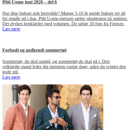
Pitti Uomo juni 2026 – del 6
Har dine bukser nok benvidde? Mange 5-10 år gamle bukser ser alt
for smalle ud i dag. Pitti Uomo-messen sætter situationen på spidsen.
Der dyrkes benklæder med volumen. De sidste 30 foto fra Firenze.
Læs mere
Forbudt og godkendt sommertøj
Sommertøj, du skal undgå, og sommertøj du skal gå i. Den
velklædte mand leder dig igennem varme dage, uden du svigter den
gode stil.
Læs mere