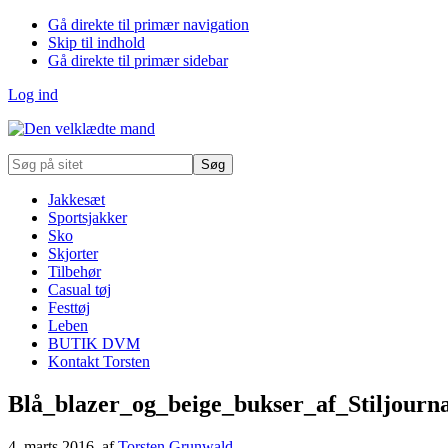
Gå direkte til primær navigation
Skip til indhold
Gå direkte til primær sidebar
Log ind
Søg
på
sitet
Jakkesæt
Sportsjakker
Sko
Skjorter
Tilbehør
Casual tøj
Festtøj
Leben
BUTIK DVM
Kontakt Torsten
Blå_blazer_og_beige_bukser_af_Stiljourn
4. marts 2016
, af
Torsten Grunwald