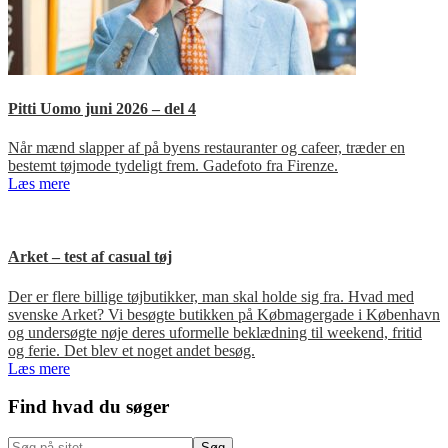
Pitti Uomo juni 2026 – del 4
Når mænd slapper af på byens restauranter og cafeer, træder en
bestemt tøjmode tydeligt frem. Gadefoto fra Firenze.
Læs mere
Arket – test af casual tøj
Der er flere billige tøjbutikker, man skal holde sig fra. Hvad med
svenske Arket? Vi besøgte butikken på Købmagergade i København
og undersøgte nøje deres uformelle beklædning til weekend, fritid
og ferie. Det blev et noget andet besøg.
Læs mere
Primær
Find hvad du søger
Sidebar
Søg