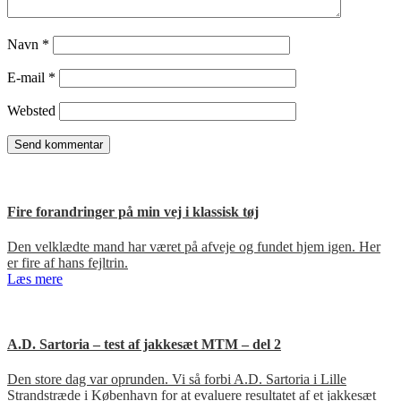
Navn
*
E-mail
*
Websted
Fire forandringer på min vej i klassisk tøj
Den velklædte mand har været på afveje og fundet hjem igen. Her
er fire af hans fejltrin.
Læs mere
A.D. Sartoria – test af jakkesæt MTM – del 2
Den store dag var oprunden. Vi så forbi A.D. Sartoria i Lille
Strandstræde i København for at evaluere resultatet af et jakkesæt