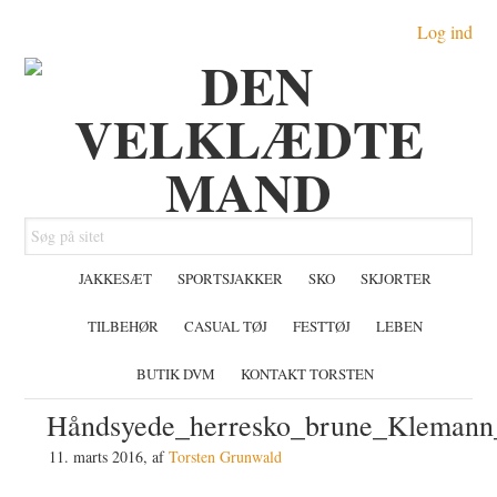
Gå
Skip
Gå
Log ind
direkte
til
direkte
til
indhold
til
primær
primær
navigation
sidebar
Søg
på
JAKKESÆT
SPORTSJAKKER
SKO
SKJORTER
sitet
TILBEHØR
CASUAL TØJ
FESTTØJ
LEBEN
BUTIK DVM
KONTAKT TORSTEN
Håndsyede_herresko_brune_Klemann_
11. marts 2016
, af
Torsten Grunwald