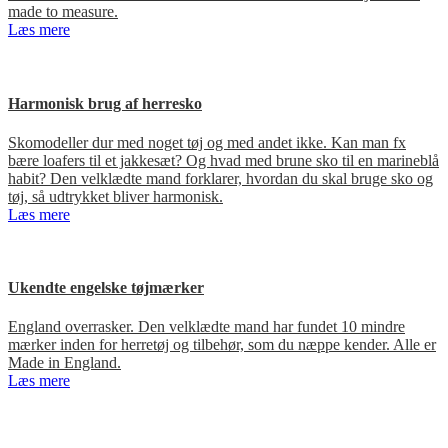
made to measure.
Læs mere
Harmonisk brug af herresko
Skomodeller dur med noget tøj og med andet ikke. Kan man fx
bære loafers til et jakkesæt? Og hvad med brune sko til en marineblå
habit? Den velklædte mand forklarer, hvordan du skal bruge sko og
tøj, så udtrykket bliver harmonisk.
Læs mere
Ukendte engelske tøjmærker
England overrasker. Den velklædte mand har fundet 10 mindre
mærker inden for herretøj og tilbehør, som du næppe kender. Alle er
Made in England.
Læs mere