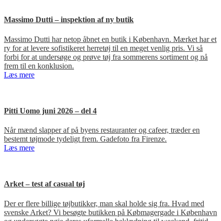
Massimo Dutti – inspektion af ny butik
Massimo Dutti har netop åbnet en butik i København. Mærket har et
ry for at levere sofistikeret herretøj til en meget venlig pris. Vi så
forbi for at undersøge og prøve tøj fra sommerens sortiment og nå
frem til en konklusion.
Læs mere
Pitti Uomo juni 2026 – del 4
Når mænd slapper af på byens restauranter og cafeer, træder en
bestemt tøjmode tydeligt frem. Gadefoto fra Firenze.
Læs mere
Arket – test af casual tøj
Der er flere billige tøjbutikker, man skal holde sig fra. Hvad med
svenske Arket? Vi besøgte butikken på Købmagergade i København