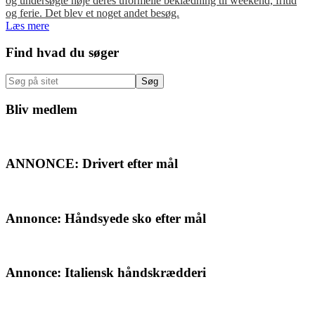
og undersøgte nøje deres uformelle beklædning til weekend, fritid
og ferie. Det blev et noget andet besøg.
Læs mere
Primær
Find hvad du søger
Sidebar
Søg
på
sitet
Bliv medlem
ANNONCE: Drivert efter mål
Annonce: Håndsyede sko efter mål
Annonce: Italiensk håndskrædderi