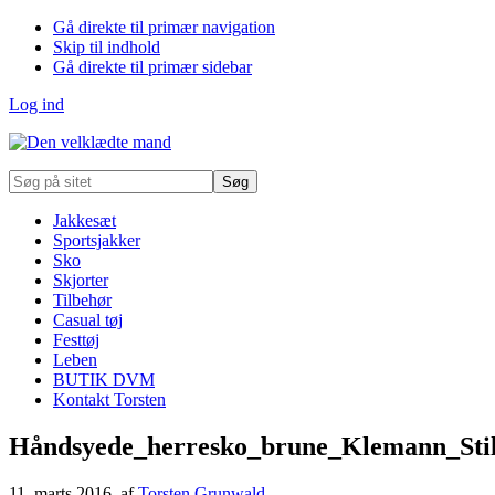
Gå direkte til primær navigation
Skip til indhold
Gå direkte til primær sidebar
Log ind
Søg
på
sitet
Jakkesæt
Sportsjakker
Sko
Skjorter
Tilbehør
Casual tøj
Festtøj
Leben
BUTIK DVM
Kontakt Torsten
Håndsyede_herresko_brune_Klemann_Stil
11. marts 2016
, af
Torsten Grunwald