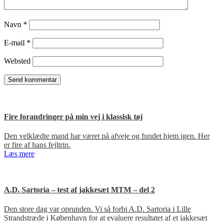
Navn
*
E-mail
*
Websted
Fire forandringer på min vej i klassisk tøj
Den velklædte mand har været på afveje og fundet hjem igen. Her
er fire af hans fejltrin.
Læs mere
A.D. Sartoria – test af jakkesæt MTM – del 2
Den store dag var oprunden. Vi så forbi A.D. Sartoria i Lille
Strandstræde i København for at evaluere resultatet af et jakkesæt