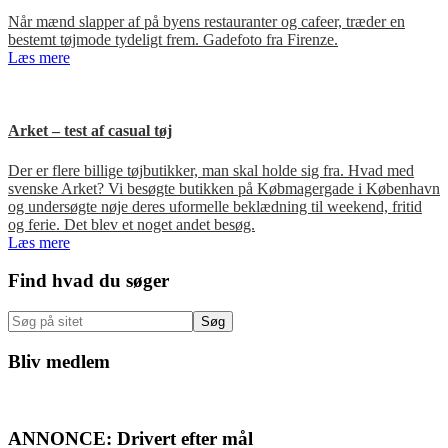
Når mænd slapper af på byens restauranter og cafeer, træder en
bestemt tøjmode tydeligt frem. Gadefoto fra Firenze.
Læs mere
Arket – test af casual tøj
Der er flere billige tøjbutikker, man skal holde sig fra. Hvad med
svenske Arket? Vi besøgte butikken på Købmagergade i København
og undersøgte nøje deres uformelle beklædning til weekend, fritid
og ferie. Det blev et noget andet besøg.
Læs mere
Primær
Find hvad du søger
Sidebar
Søg
på
sitet
Bliv medlem
ANNONCE: Drivert efter mål