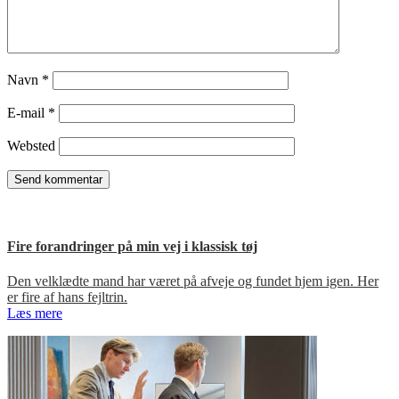
Navn
*
E-mail
*
Websted
Fire forandringer på min vej i klassisk tøj
Den velklædte mand har været på afveje og fundet hjem igen. Her
er fire af hans fejltrin.
Læs mere