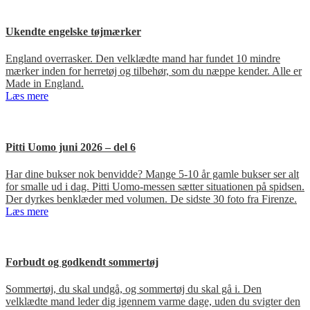
Ukendte engelske tøjmærker
England overrasker. Den velklædte mand har fundet 10 mindre
mærker inden for herretøj og tilbehør, som du næppe kender. Alle er
Made in England.
Læs mere
Pitti Uomo juni 2026 – del 6
Har dine bukser nok benvidde? Mange 5-10 år gamle bukser ser alt
for smalle ud i dag. Pitti Uomo-messen sætter situationen på spidsen.
Der dyrkes benklæder med volumen. De sidste 30 foto fra Firenze.
Læs mere
Forbudt og godkendt sommertøj
Sommertøj, du skal undgå, og sommertøj du skal gå i. Den
velklædte mand leder dig igennem varme dage, uden du svigter den