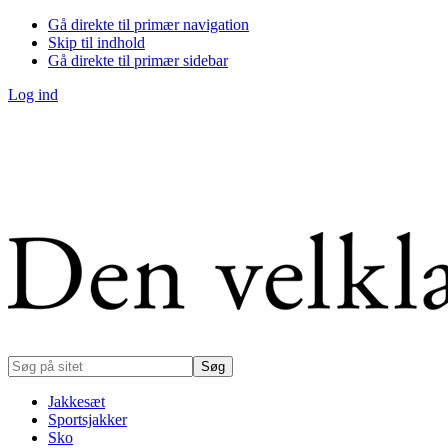
Gå direkte til primær navigation
Skip til indhold
Gå direkte til primær sidebar
Log ind
Søg
på
sitet
Jakkesæt
Sportsjakker
Sko