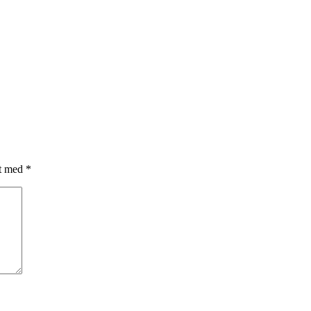
et med
*