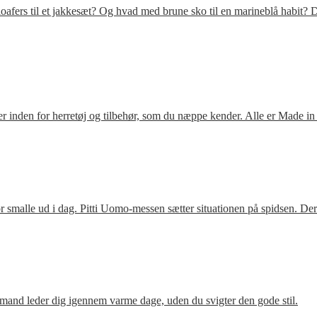
fers til et jakkesæt? Og hvad med brune sko til en marineblå habit? D
 inden for herretøj og tilbehør, som du næppe kender. Alle er Made in
 smalle ud i dag. Pitti Uomo-messen sætter situationen på spidsen. De
mand leder dig igennem varme dage, uden du svigter den gode stil.