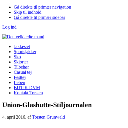
Gå direkte til primær navigation
Skip til indhold
Gå direkte til primær sidebar
Log ind
Jakkesæt
Sportsjakker
Sko
Skjorter
Tilbehør
Casual tøj
Festtøj
Leben
BUTIK DVM
Kontakt Torsten
Union-Glashutte-Stiljournalen
4. april 2016
, af
Torsten Grunwald