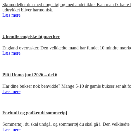
Skomodeller dur med noget tøj og med andet ikke. Kan man fx bære loa
udtrykket bliver harmonisk.
Læs mere
Ukendte engelske tøjmærker
England overrasker. Den velklædte mand har fundet 10 mindre mærker
Læs mere
Pitti Uomo juni 2026 – del 6
Har dine bukser nok benvidde? Mange 5-10 år gamle bukser ser alt for
Læs mere
Forbudt og godkendt sommertøj
Sommertøj, du skal undgå, og sommertøj du skal gå i. Den velklædte 
Læs mere