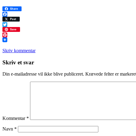
Share
Facebook
Post
Twitter
Save
Pinterest
Skriv kommentar
Læserinteraktioner
Skriv et svar
Din e-mailadresse vil ikke blive publiceret.
Krævede felter er marker
Kommentar
*
Navn
*