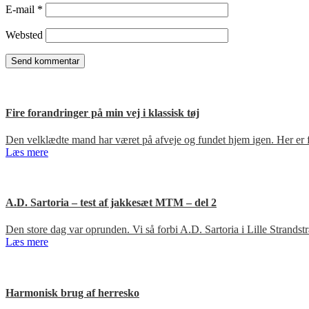
E-mail
*
Websted
Fire forandringer på min vej i klassisk tøj
Den velklædte mand har været på afveje og fundet hjem igen. Her er fir
Læs mere
A.D. Sartoria – test af jakkesæt MTM – del 2
Den store dag var oprunden. Vi så forbi A.D. Sartoria i Lille Strandst
Læs mere
Harmonisk brug af herresko