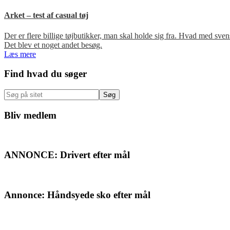
Arket – test af casual tøj
Der er flere billige tøjbutikker, man skal holde sig fra. Hvad med s
Det blev et noget andet besøg.
Læs mere
Primær
Find hvad du søger
Sidebar
Søg
på
sitet
Bliv medlem
ANNONCE: Drivert efter mål
Annonce: Håndsyede sko efter mål