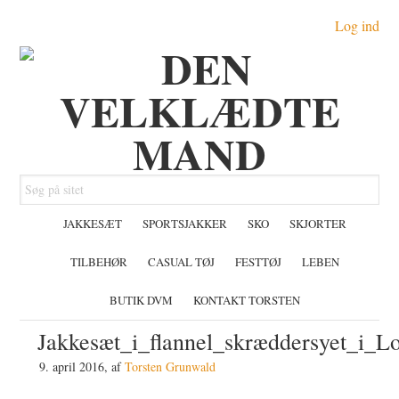
Gå
Skip
Gå
Log ind
direkte
til
direkte
til
indhold
til
primær
primær
navigation
sidebar
Søg
på
JAKKESÆT
SPORTSJAKKER
SKO
SKJORTER
sitet
TILBEHØR
CASUAL TØJ
FESTTØJ
LEBEN
BUTIK DVM
KONTAKT TORSTEN
Jakkesæt_i_flannel_skræddersyet_i_Lo
9. april 2016
, af
Torsten Grunwald