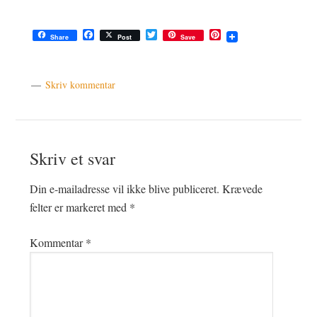
Facebook
Twitter
Pinterest
Share
Post
Save
Skriv kommentar
Læserinteraktioner
Skriv et svar
Din e-mailadresse vil ikke blive publiceret.
Krævede
felter er markeret med
*
Kommentar
*