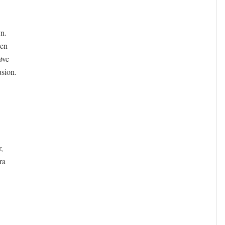
n.
 en
øve
usion.
,
ra