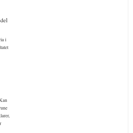
 del
ia i
tatet
 Kan
rune
larer,
r