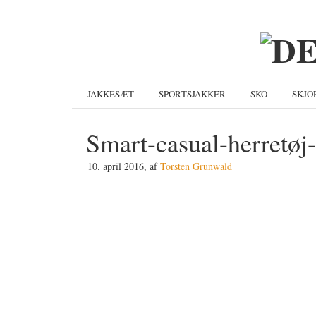
Gå
Skip
Gå
direkte
til
direkte
til
indhold
til
primær
primær
navigation
sidebar
JAKKESÆT
SPORTSJAKKER
SKO
SKJO
Smart-casual-herretøj-
10. april 2016
, af
Torsten Grunwald