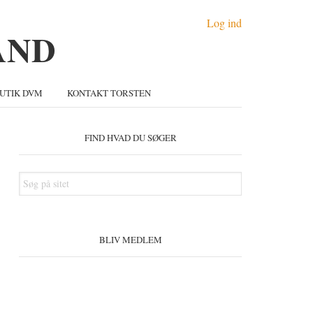
Log ind
UTIK DVM
KONTAKT TORSTEN
Primær
idebar
FIND HVAD DU SØGER
Søg
på
sitet
BLIV MEDLEM