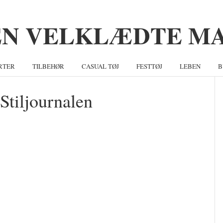
RTER
TILBEHØR
CASUAL TØJ
FESTTØJ
LEBEN
B
Stiljournalen
S