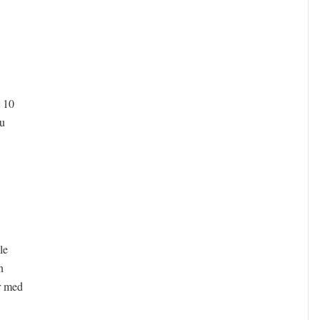
t 10
du
le
n
r med