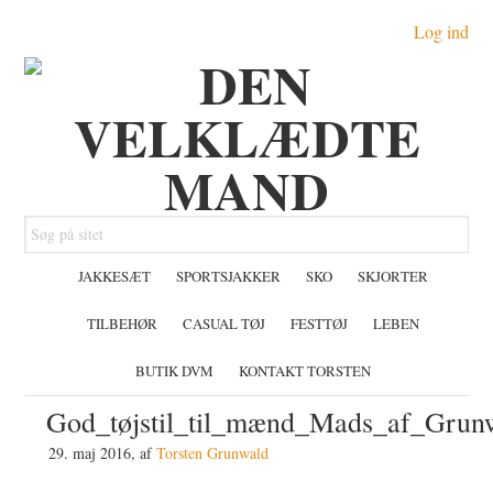
Gå
Skip
Gå
Log ind
direkte
til
direkte
til
indhold
til
primær
primær
navigation
sidebar
Søg
på
JAKKESÆT
SPORTSJAKKER
SKO
SKJORTER
sitet
TILBEHØR
CASUAL TØJ
FESTTØJ
LEBEN
BUTIK DVM
KONTAKT TORSTEN
God_tøjstil_til_mænd_Mads_af_Grun
29. maj 2016
, af
Torsten Grunwald