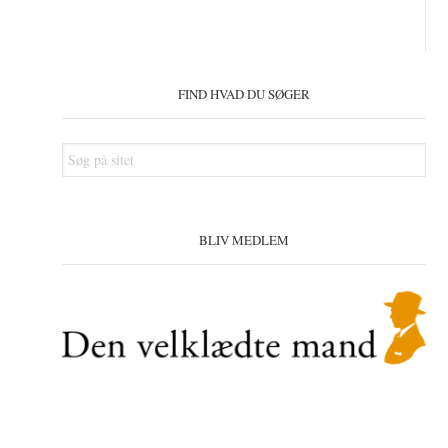
Primær
Sidebar
FIND HVAD DU SØGER
Søg
på
sitet
BLIV MEDLEM