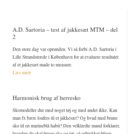
A.D. Sartoria – test af jakkesæt MTM – del
2
Den store dag var oprunden. Vi så forbi A.D. Sartoria i
Lille Strandstræde i København for at evaluere resultatet
af et jakkesæt made to measure.
Læs mere
Harmonisk brug af herresko
Skomodeller dur med noget tøj og med andet ikke. Kan
man fx bære loafers til et jakkesæt? Og hvad med brune
sko til en marineblå habit? Den velklædte mand forklarer,
hvordan du skal bruge sko og tøj, så udtrykket bliver