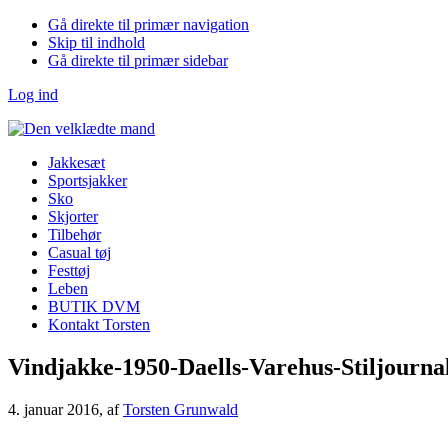
Gå direkte til primær navigation
Skip til indhold
Gå direkte til primær sidebar
Log ind
Jakkesæt
Sportsjakker
Sko
Skjorter
Tilbehør
Casual tøj
Festtøj
Leben
BUTIK DVM
Kontakt Torsten
Vindjakke-1950-Daells-Varehus-Stiljourna
4. januar 2016
, af
Torsten Grunwald