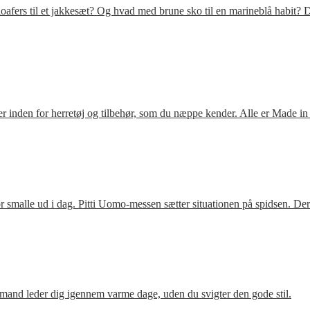
fers til et jakkesæt? Og hvad med brune sko til en marineblå habit? D
 inden for herretøj og tilbehør, som du næppe kender. Alle er Made in
 smalle ud i dag. Pitti Uomo-messen sætter situationen på spidsen. De
mand leder dig igennem varme dage, uden du svigter den gode stil.