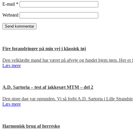
E-mail
*
Websted
Fire forandringer på min vej i klassisk tøj
Den velklædte mand har været på afveje og fundet hjem igen. Her er fir
Læs mere
A.D. Sartoria – test af jakkesæt MTM – del 2
Den store dag var oprunden. Vi så forbi A.D. Sartoria i Lille Strandst
Læs mere
Harmonisk brug af herresko