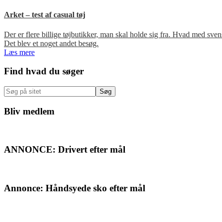
Arket – test af casual tøj
Der er flere billige tøjbutikker, man skal holde sig fra. Hvad med s
Det blev et noget andet besøg.
Læs mere
Primær
Find hvad du søger
Sidebar
Søg
på
sitet
Bliv medlem
ANNONCE: Drivert efter mål
Annonce: Håndsyede sko efter mål