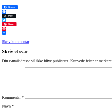
Share
Facebook
Post
Twitter
Save
Pinterest
Skriv kommentar
Læserinteraktioner
Skriv et svar
Din e-mailadresse vil ikke blive publiceret.
Krævede felter er marker
Kommentar
*
Navn
*