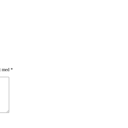
et med
*