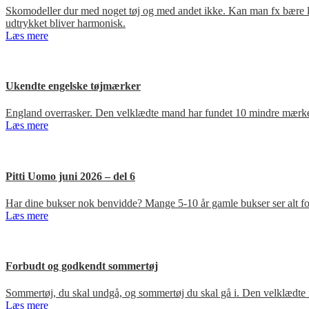
Skomodeller dur med noget tøj og med andet ikke. Kan man fx bære loa
udtrykket bliver harmonisk.
Læs mere
Ukendte engelske tøjmærker
England overrasker. Den velklædte mand har fundet 10 mindre mærker
Læs mere
Pitti Uomo juni 2026 – del 6
Har dine bukser nok benvidde? Mange 5-10 år gamle bukser ser alt for
Læs mere
Forbudt og godkendt sommertøj
Sommertøj, du skal undgå, og sommertøj du skal gå i. Den velklædte 
Læs mere