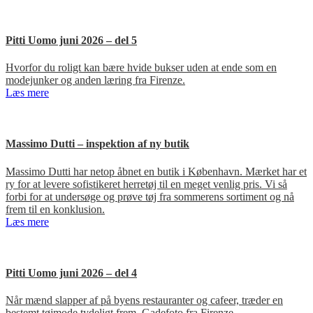
Pitti Uomo juni 2026 – del 5
Hvorfor du roligt kan bære hvide bukser uden at ende som en
modejunker og anden læring fra Firenze.
Læs mere
Massimo Dutti – inspektion af ny butik
Massimo Dutti har netop åbnet en butik i København. Mærket har et
ry for at levere sofistikeret herretøj til en meget venlig pris. Vi så
forbi for at undersøge og prøve tøj fra sommerens sortiment og nå
frem til en konklusion.
Læs mere
Pitti Uomo juni 2026 – del 4
Når mænd slapper af på byens restauranter og cafeer, træder en
bestemt tøjmode tydeligt frem. Gadefoto fra Firenze.