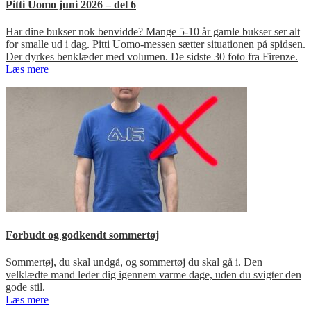
Pitti Uomo juni 2026 – del 6
Har dine bukser nok benvidde? Mange 5-10 år gamle bukser ser alt
for smalle ud i dag. Pitti Uomo-messen sætter situationen på spidsen.
Der dyrkes benklæder med volumen. De sidste 30 foto fra Firenze.
Læs mere
Forbudt og godkendt sommertøj
Sommertøj, du skal undgå, og sommertøj du skal gå i. Den
velklædte mand leder dig igennem varme dage, uden du svigter den
gode stil.
Læs mere