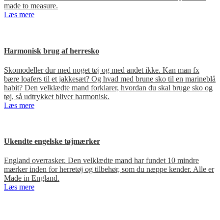
made to measure.
Læs mere
Harmonisk brug af herresko
Skomodeller dur med noget tøj og med andet ikke. Kan man fx
bære loafers til et jakkesæt? Og hvad med brune sko til en marineblå
habit? Den velklædte mand forklarer, hvordan du skal bruge sko og
tøj, så udtrykket bliver harmonisk.
Læs mere
Ukendte engelske tøjmærker
England overrasker. Den velklædte mand har fundet 10 mindre
mærker inden for herretøj og tilbehør, som du næppe kender. Alle er
Made in England.
Læs mere