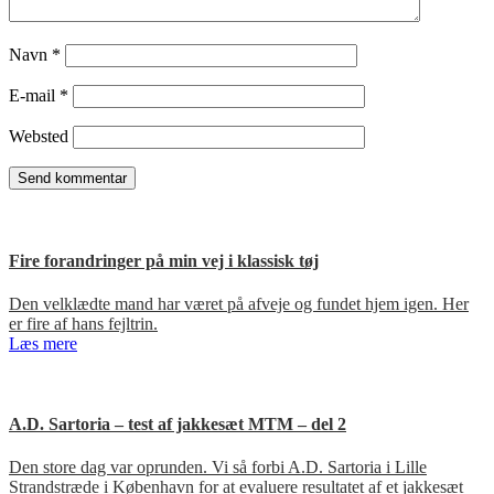
Navn
*
E-mail
*
Websted
Fire forandringer på min vej i klassisk tøj
Den velklædte mand har været på afveje og fundet hjem igen. Her
er fire af hans fejltrin.
Læs mere
A.D. Sartoria – test af jakkesæt MTM – del 2
Den store dag var oprunden. Vi så forbi A.D. Sartoria i Lille
Strandstræde i København for at evaluere resultatet af et jakkesæt