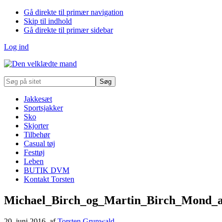
Gå direkte til primær navigation
Skip til indhold
Gå direkte til primær sidebar
Log ind
Søg
på
sitet
Jakkesæt
Sportsjakker
Sko
Skjorter
Tilbehør
Casual tøj
Festtøj
Leben
BUTIK DVM
Kontakt Torsten
Michael_Birch_og_Martin_Birch_Mond_
20. juni 2016
, af
Torsten Grunwald