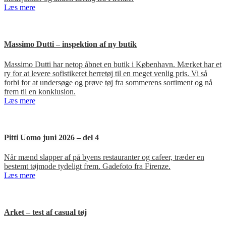
Læs mere
Massimo Dutti – inspektion af ny butik
Massimo Dutti har netop åbnet en butik i København. Mærket har et
ry for at levere sofistikeret herretøj til en meget venlig pris. Vi så
forbi for at undersøge og prøve tøj fra sommerens sortiment og nå
frem til en konklusion.
Læs mere
Pitti Uomo juni 2026 – del 4
Når mænd slapper af på byens restauranter og cafeer, træder en
bestemt tøjmode tydeligt frem. Gadefoto fra Firenze.
Læs mere
Arket – test af casual tøj