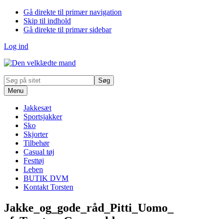
Gå direkte til primær navigation
Skip til indhold
Gå direkte til primær sidebar
Log ind
Søg
på
Menu
sitet
Jakkesæt
Sportsjakker
Sko
Skjorter
Tilbehør
Casual tøj
Festtøj
Leben
BUTIK DVM
Kontakt Torsten
Jakke_og_gode_råd_Pitti_Uomo_