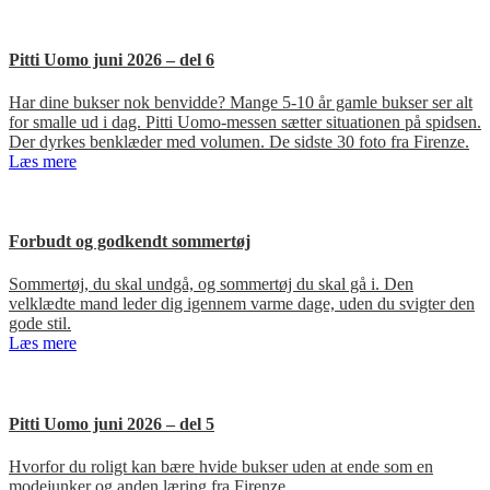
Pitti Uomo juni 2026 – del 6
Har dine bukser nok benvidde? Mange 5-10 år gamle bukser ser alt
for smalle ud i dag. Pitti Uomo-messen sætter situationen på spidsen.
Der dyrkes benklæder med volumen. De sidste 30 foto fra Firenze.
Læs mere
Forbudt og godkendt sommertøj
Sommertøj, du skal undgå, og sommertøj du skal gå i. Den
velklædte mand leder dig igennem varme dage, uden du svigter den
gode stil.
Læs mere
Pitti Uomo juni 2026 – del 5
Hvorfor du roligt kan bære hvide bukser uden at ende som en
modejunker og anden læring fra Firenze.