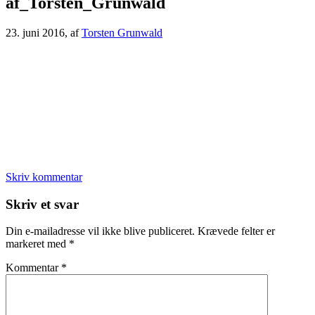
af_Torsten_Grunwald
23. juni 2016
, af
Torsten Grunwald
Skriv kommentar
Læserinteraktioner
Skriv et svar
Din e-mailadresse vil ikke blive publiceret.
Krævede felter er
markeret med
*
Kommentar
*