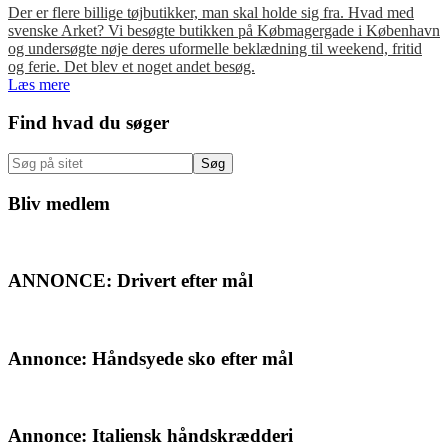
Der er flere billige tøjbutikker, man skal holde sig fra. Hvad med
svenske Arket? Vi besøgte butikken på Købmagergade i København
og undersøgte nøje deres uformelle beklædning til weekend, fritid
og ferie. Det blev et noget andet besøg.
Læs mere
Primær
Find hvad du søger
Sidebar
Søg
på
sitet
Bliv medlem
ANNONCE: Drivert efter mål
Annonce: Håndsyede sko efter mål
Annonce: Italiensk håndskrædderi