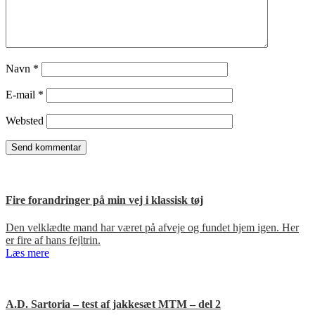
Navn
*
E-mail
*
Websted
Fire forandringer på min vej i klassisk tøj
Den velklædte mand har været på afveje og fundet hjem igen. Her
er fire af hans fejltrin.
Læs mere
A.D. Sartoria – test af jakkesæt MTM – del 2